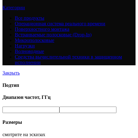
Категории
Все
продукты
Операционная система реального времени
Поверхностного монтажа
Встраиваемые полосковые (Drop-In)
Микрополосковые
Нагрузки
Волноводные
Средства вычислительной техники в защищенном
исполнении
Закрыть
Подтип
Диапазон частот, ГГц
Размеры
смотрите на эскизах