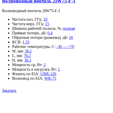
Волноводный вентиль 2IW75-F-1
Волноводный вентиль 2IW75-F-1
Частота низ, ГГц
:
10
Частота верх, ГГц
:
15
Ширина рабочей полосы, %
:
полная
Прямые потери, дБ
:
0.4
Обратные потери (развязка), дБ
:
18
КСВ
:
1.35
Рабочие температуры, С
:
-30 — +70
W, мм
:
38.1
L, мм
:
76.2
H, мм
:
38.1
Мощность ср, Вт
:
2
Мощность в нагрузку, Вт
:
2
Фланец по EIA
:
UBR-120
Волновод по EIA
:
WR-75
Заказать