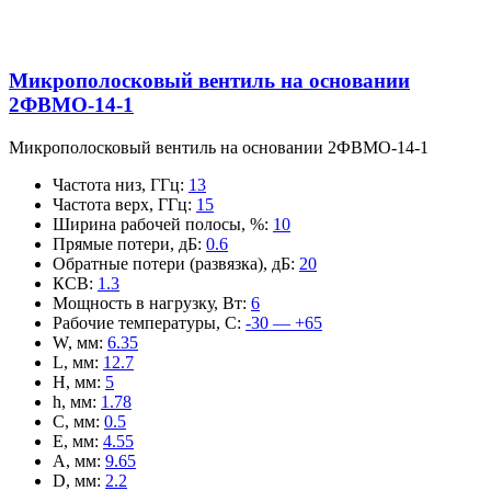
Микрополосковый вентиль на основании
2ФВМO-14-1
Микрополосковый вентиль на основании 2ФВМO-14-1
Частота низ, ГГц
:
13
Частота верх, ГГц
:
15
Ширина рабочей полосы, %
:
10
Прямые потери, дБ
:
0.6
Обратные потери (развязка), дБ
:
20
КСВ
:
1.3
Мощность в нагрузку, Вт
:
6
Рабочие температуры, С
:
-30 — +65
W, мм
:
6.35
L, мм
:
12.7
H, мм
:
5
h, мм
:
1.78
C, мм
:
0.5
E, мм
:
4.55
A, мм
:
9.65
D, мм
:
2.2