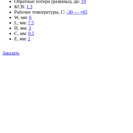
Обратные потери (развязка), дБ
:
19
КСВ
:
1.3
Рабочие температуры, С
:
-30 — +65
W, мм
:
6
L, мм
:
7.5
H, мм
:
3
C, мм
:
0.5
E, мм
:
2
Заказать