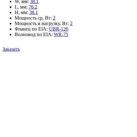
W, мм
:
38.1
L, мм
:
76.2
H, мм
:
38.1
Мощность ср, Вт
:
2
Мощность в нагрузку, Вт
:
2
Фланец по EIA
:
UBR-120
Волновод по EIA
:
WR-75
Заказать