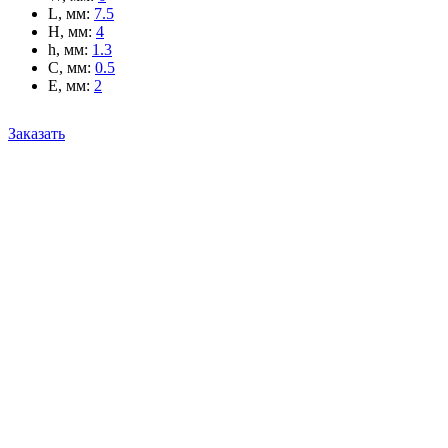
L, мм
:
7.5
H, мм
:
4
h, мм
:
1.3
C, мм
:
0.5
E, мм
:
2
Заказать