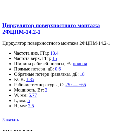
Циркулятор поверхностного монтажа
2ФЦПМ-14.2-1
Циркулятор поверхностного монтажа 2ФЦПМ-14.2-1
Частота низ, ГГц
:
13.4
Частота верх, ГГц
:
15
Ширина рабочей полосы, %
:
полная
Прямые потери, дБ
:
0.6
Обратные потери (развязка), дБ
:
18
КСВ
:
1.35
Рабочие температуры, С
:
-30 — +65
Мощность, Вт
:
2
W, мм
:
5.77
L, мм
:
5
H, мм
:
2.5
Заказать