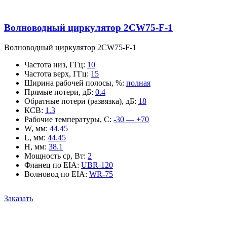
Волноводный циркулятор 2CW75-F-1
Волноводный циркулятор 2CW75-F-1
Частота низ, ГГц
:
10
Частота верх, ГГц
:
15
Ширина рабочей полосы, %
:
полная
Прямые потери, дБ
:
0.4
Обратные потери (развязка), дБ
:
18
КСВ
:
1.3
Рабочие температуры, С
:
-30 — +70
W, мм
:
44.45
L, мм
:
44.45
H, мм
:
38.1
Мощность ср, Вт
:
2
Фланец по EIA
:
UBR-120
Волновод по EIA
:
WR-75
Заказать