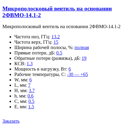
Микрополосковый вентиль на основании
2ФВМO-14.1-2
Микрополосковый вентиль на основании 2ФВМO-14.1-2
Частота низ, ГГц
:
13.2
Частота верх, ГГц
:
15
Ширина рабочей полосы, %
:
полная
Прямые потери, дБ
:
0.5
Обратные потери (развязка), дБ
:
19
КСВ
:
1.3
Мощность в нагрузку, Вт
:
6
Рабочие температуры, С
:
-30 — +65
W, мм
:
6
L, мм
:
7
H, мм
:
3.7
h, мм
:
0.6
C, мм
:
0.5
E, мм
:
1.5
Заказать