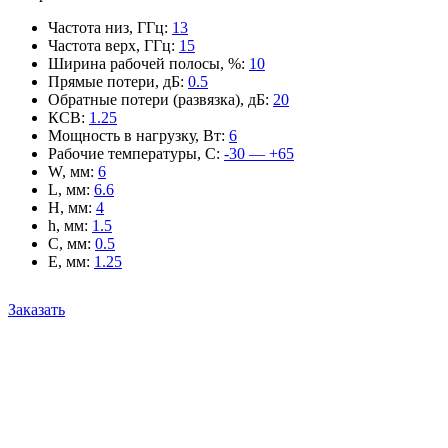
Частота низ, ГГц
:
13
Частота верх, ГГц
:
15
Ширина рабочей полосы, %
:
10
Прямые потери, дБ
:
0.5
Обратные потери (развязка), дБ
:
20
КСВ
:
1.25
Мощность в нагрузку, Вт
:
6
Рабочие температуры, С
:
-30 — +65
W, мм
:
6
L, мм
:
6.6
H, мм
:
4
h, мм
:
1.5
C, мм
:
0.5
E, мм
:
1.25
Заказать