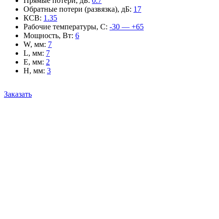
Прямые потери, дБ
:
0.7
Обратные потери (развязка), дБ
:
17
КСВ
:
1.35
Рабочие температуры, С
:
-30 — +65
Мощность, Вт
:
6
W, мм
:
7
L, мм
:
7
E, мм
:
2
H, мм
:
3
Заказать