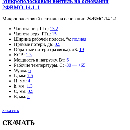
Микрополосковый вентиль на основании
2ФВМO-14.1-1
Микрополосковый вентиль на основании 2ФВМO-14.1-1
Частота низ, ГГц
:
13.2
Частота верх, ГГц
:
15
Ширина рабочей полосы, %
:
полная
Прямые потери, дБ
:
0.5
Обратные потери (развязка), дБ
:
19
КСВ
:
1.3
Мощность в нагрузку, Вт
:
6
Рабочие температуры, С
:
-30 — +65
W, мм
:
6
L, мм
:
7.5
H, мм
:
4
h, мм
:
1.3
C, мм
:
0.5
E, мм
:
2
Заказать
СКАЧАТЬ