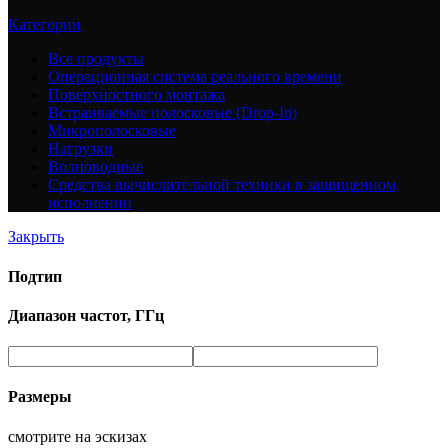
Категории
Все
продукты
Операционная система реального времени
Поверхностного монтажа
Встраиваемые полосковые (Drop-In)
Микрополосковые
Нагрузки
Волноводные
Средства вычислительной техники в защищенном
исполнении
Закрыть
Подтип
Диапазон частот, ГГц
Размеры
смотрите на эскизах