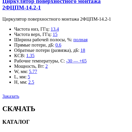
Циркулятор поверхностного монтажа
2ФЦПМ-14.2-1
Циркулятор поверхностного монтажа 2ФЦПМ-14.2-1
Частота низ, ГГц
:
13.4
Частота верх, ГГц
:
15
Ширина рабочей полосы, %
:
полная
Прямые потери, дБ
:
0.6
Обратные потери (развязка), дБ
:
18
КСВ
:
1.35
Рабочие температуры, С
:
-30 — +65
Мощность, Вт
:
2
W, мм
:
5.77
L, мм
:
5
H, мм
:
2.5
Заказать
СКАЧАТЬ
КАТАЛОГ