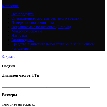
Категории
Все
продукты
Операционная система реального времени
Поверхностного монтажа
Встраиваемые полосковые (Drop-In)
Микрополосковые
Нагрузки
Волноводные
Средства вычислительной техники в защищенном
исполнении
Закрыть
Подтип
Диапазон частот, ГГц
Размеры
смотрите на эскизах