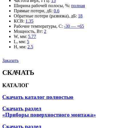
Частота верх, ГГц
:
15
Ширина рабочей полосы, %
:
полная
Прямые потери, дБ
:
0.6
Обратные потери (развязка), дБ
:
18
КСВ
:
1.35
Рабочие температуры, С
:
-30 — +65
Мощность, Вт
:
2
W, мм
:
5.77
L, мм
:
5
H, мм
:
2.5
Заказать
СКАЧАТЬ
КАТАЛОГ
Скачать каталог полностью
Скачать раздел
«Приборы поверхностного монтажа»
Скачать раздел