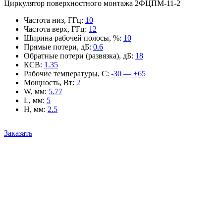
Циркулятор поверхностного монтажа 2ФЦПМ-11-2
Частота низ, ГГц
:
10
Частота верх, ГГц
:
12
Ширина рабочей полосы, %
:
10
Прямые потери, дБ
:
0.6
Обратные потери (развязка), дБ
:
18
КСВ
:
1.35
Рабочие температуры, С
:
-30 — +65
Мощность, Вт
:
2
W, мм
:
5.77
L, мм
:
5
H, мм
:
2.5
Заказать