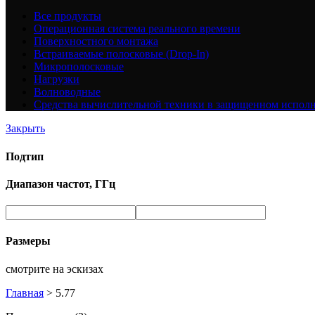
Все
продукты
Операционная система реального времени
Поверхностного монтажа
Встраиваемые полосковые (Drop-In)
Микрополосковые
Нагрузки
Волноводные
Средства вычислительной техники в защищенном испол
Закрыть
Подтип
Диапазон частот, ГГц
Размеры
смотрите на эскизах
Главная
>
5.77