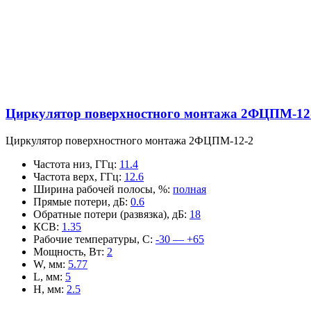
Циркулятор поверхностного монтажа 2ФЦПМ-12
Циркулятор поверхностного монтажа 2ФЦПМ-12-2
Частота низ, ГГц
:
11.4
Частота верх, ГГц
:
12.6
Ширина рабочей полосы, %
:
полная
Прямые потери, дБ
:
0.6
Обратные потери (развязка), дБ
:
18
КСВ
:
1.35
Рабочие температуры, С
:
-30 — +65
Мощность, Вт
:
2
W, мм
:
5.77
L, мм
:
5
H, мм
:
2.5