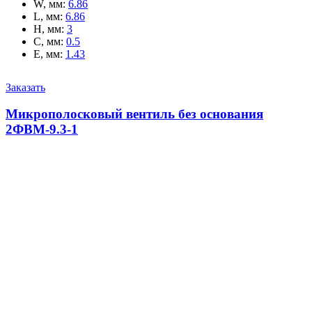
W, мм
:
6.86
L, мм
:
6.86
H, мм
:
3
C, мм
:
0.5
E, мм
:
1.43
Заказать
Микрополосковый вентиль без основания
2ФВМ-9.3-1