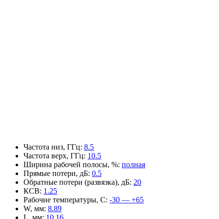
Частота низ, ГГц
:
8.5
Частота верх, ГГц
:
10.5
Ширина рабочей полосы, %
:
полная
Прямые потери, дБ
:
0.5
Обратные потери (развязка), дБ
:
20
КСВ
:
1.25
Рабочие температуры, С
:
-30 — +65
W, мм
:
8.89
L, мм
:
10.16