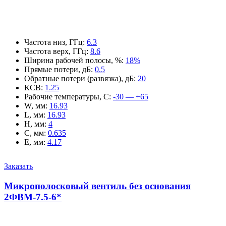
Частота низ, ГГц
:
6.3
Частота верх, ГГц
:
8.6
Ширина рабочей полосы, %
:
18%
Прямые потери, дБ
:
0.5
Обратные потери (развязка), дБ
:
20
КСВ
:
1.25
Рабочие температуры, С
:
-30 — +65
W, мм
:
16.93
L, мм
:
16.93
H, мм
:
4
C, мм
:
0.635
E, мм
:
4.17
Заказать
Микрополосковый вентиль без основания
2ФВМ-7.5-6*