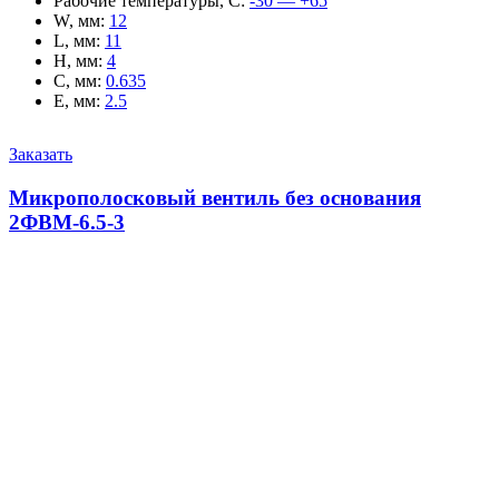
Рабочие температуры, С
:
-30 — +65
W, мм
:
12
L, мм
:
11
H, мм
:
4
C, мм
:
0.635
E, мм
:
2.5
Заказать
Микрополосковый вентиль без основания
2ФВМ-6.5-3