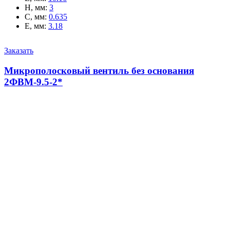
H, мм
:
3
C, мм
:
0.635
E, мм
:
3.18
Заказать
Микрополосковый вентиль без основания
2ФВМ-9.5-2*