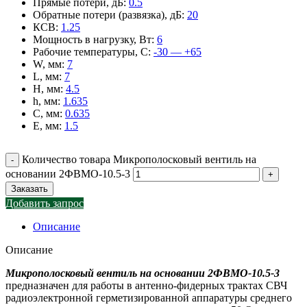
Прямые потери, дБ
:
0.5
Обратные потери (развязка), дБ
:
20
КСВ
:
1.25
Мощность в нагрузку, Вт
:
6
Рабочие температуры, С
:
-30 — +65
W, мм
:
7
L, мм
:
7
H, мм
:
4.5
h, мм
:
1.635
C, мм
:
0.635
E, мм
:
1.5
Количество товара Микрополосковый вентиль на
основании 2ФВМO-10.5-3
Заказать
Добавить запрос
Описание
Описание
Микрополосковый вентиль на основании 2ФВМO-10.5-3
предназначен для работы в антенно-фидерных трактах СВЧ
радиоэлектронной герметизированной аппаратуры среднего