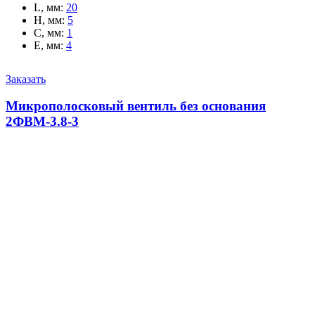
L, мм
:
20
H, мм
:
5
C, мм
:
1
E, мм
:
4
Заказать
Микрополосковый вентиль без основания
2ФВМ-3.8-3