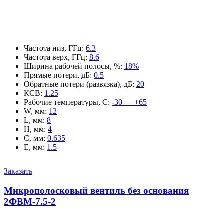
Частота низ, ГГц
:
6.3
Частота верх, ГГц
:
8.6
Ширина рабочей полосы, %
:
18%
Прямые потери, дБ
:
0.5
Обратные потери (развязка), дБ
:
20
КСВ
:
1.25
Рабочие температуры, С
:
-30 — +65
W, мм
:
12
L, мм
:
8
H, мм
:
4
C, мм
:
0.635
E, мм
:
1.5
Заказать
Микрополосковый вентиль без основания
2ФВМ-7.5-2