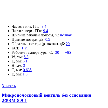
Частота низ, ГГц
:
8.4
Частота верх, ГГц
:
9.4
Ширина рабочей полосы, %
:
полная
Прямые потери, дБ
:
0.5
Обратные потери (развязка), дБ
:
20
КСВ
:
1.25
Рабочие температуры, С
:
-30 — +65
W, мм
:
6.3
L, мм
:
6.1
H, мм
:
3
C, мм
:
0.635
E, мм
:
1.5
Заказать
Микрополосковый вентиль без основания
2ФВМ-8.9-1