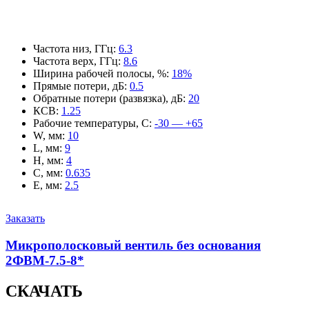
Частота низ, ГГц
:
6.3
Частота верх, ГГц
:
8.6
Ширина рабочей полосы, %
:
18%
Прямые потери, дБ
:
0.5
Обратные потери (развязка), дБ
:
20
КСВ
:
1.25
Рабочие температуры, С
:
-30 — +65
W, мм
:
10
L, мм
:
9
H, мм
:
4
C, мм
:
0.635
E, мм
:
2.5
Заказать
Микрополосковый вентиль без основания
2ФВМ-7.5-8*
СКАЧАТЬ