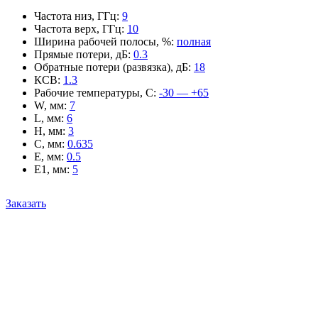
Частота низ, ГГц
:
9
Частота верх, ГГц
:
10
Ширина рабочей полосы, %
:
полная
Прямые потери, дБ
:
0.3
Обратные потери (развязка), дБ
:
18
КСВ
:
1.3
Рабочие температуры, С
:
-30 — +65
W, мм
:
7
L, мм
:
6
H, мм
:
3
C, мм
:
0.635
E, мм
:
0.5
E1, мм
:
5
Заказать