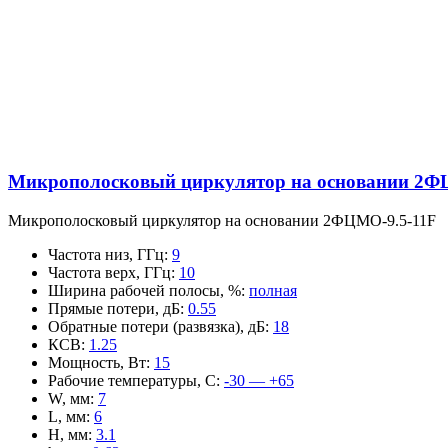
Микрополосковый циркулятор на основании 2Ф
Микрополосковый циркулятор на основании 2ФЦМО-9.5-11F
Частота низ, ГГц
:
9
Частота верх, ГГц
:
10
Ширина рабочей полосы, %
:
полная
Прямые потери, дБ
:
0.55
Обратные потери (развязка), дБ
:
18
КСВ
:
1.25
Мощность, Вт
:
15
Рабочие температуры, С
:
-30 — +65
W, мм
:
7
L, мм
:
6
H, мм
:
3.1