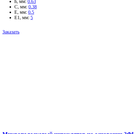
h, мм
:
0.63
C, мм
:
0.38
E, мм
:
0.5
E1, мм
:
5
Заказать