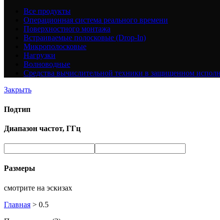
Все
продукты
Операционная система реального времени
Поверхностного монтажа
Встраиваемые полосковые (Drop-In)
Микрополосковые
Нагрузки
Волноводные
Средства вычислительной техники в защищенном испол
Закрыть
Подтип
Диапазон частот, ГГц
Размеры
смотрите на эскизах
Главная
>
0.5