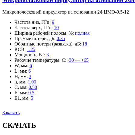
Микрополосковый циркулятор на основании 2Ф
Микрополосковый циркулятор на основании 2ФЦМО-9.5-12
Частота низ, ГГц
:
9
Частота верх, ГГц
:
10
Ширина рабочей полосы, %
:
полная
Прямые потери, дБ
:
0.35
Обратные потери (развязка), дБ
:
18
КСВ
:
1.25
Мощность, Вт
:
3
Рабочие температуры, С
:
-30 — +65
W, мм
:
6
L, мм
:
6
H, мм
:
3
h, мм
:
1.00
C, мм
:
0.50
E, мм
:
0.5
E1, мм
:
5
Заказать
СКАЧАТЬ