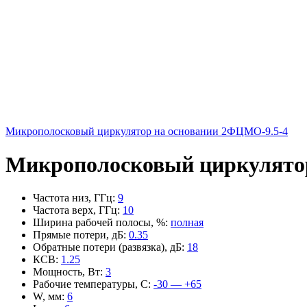
Микрополосковый циркулятор на основании 2ФЦМО-9.5-4
Микрополосковый циркулятор
Частота низ, ГГц
:
9
Частота верх, ГГц
:
10
Ширина рабочей полосы, %
:
полная
Прямые потери, дБ
:
0.35
Обратные потери (развязка), дБ
:
18
КСВ
:
1.25
Мощность, Вт
:
3
Рабочие температуры, С
:
-30 — +65
W, мм
:
6