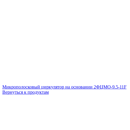
Микрополосковый циркулятор на основании 2ФЦМО-9.5-11F
Вернуться к продуктам