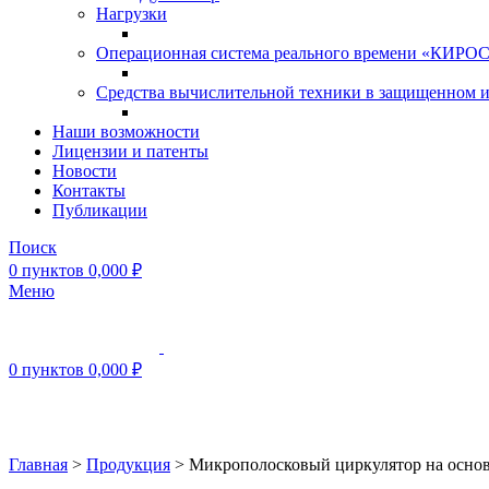
Нагрузки
Операционная система реального времени «КИРОС»
Средства вычислительной техники в защищенном 
Наши возможности
Лицензии и патенты
Новости
Контакты
Публикации
Поиск
0
пунктов
0,000
₽
Меню
0
пунктов
0,000
₽
Нажмите, чтобы увеличить
Главная
>
Продукция
>
Микрополосковый циркулятор на осно