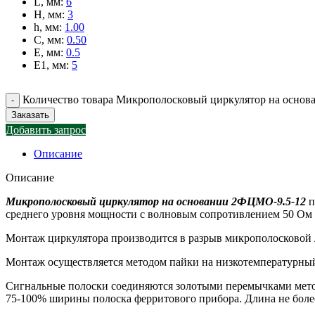
L, мм
:
6
H, мм
:
3
h, мм
:
1.00
C, мм
:
0.50
E, мм
:
0.5
E1, мм
:
5
Количество товара Микрополосковый циркулятор на осно
Заказать
Добавить запрос
Описание
Описание
Микрополосковый циркулятор на основании 2ФЦМО-9.5-12
п
среднего уровня мощности с волновым сопротивлением 50 Ом в
Монтаж циркулятора производится в разрыв микрополосковой л
Монтаж осуществляется методом пайки на низкотемпературны
Сигнальные полоски соединяются золотыми перемычками мето
75-100% ширины полоска ферритового прибора. Длина не боле