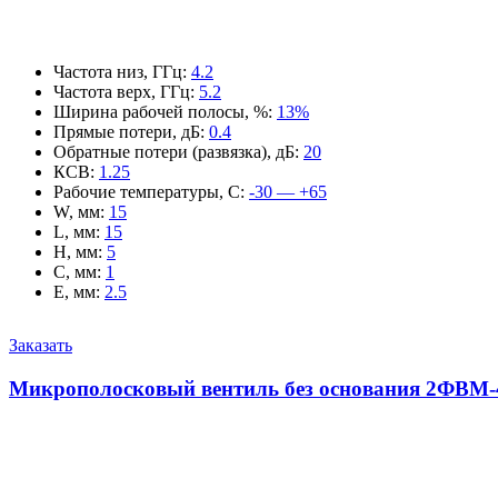
Частота низ, ГГц
:
4.2
Частота верх, ГГц
:
5.2
Ширина рабочей полосы, %
:
13%
Прямые потери, дБ
:
0.4
Обратные потери (развязка), дБ
:
20
КСВ
:
1.25
Рабочие температуры, С
:
-30 — +65
W, мм
:
15
L, мм
:
15
H, мм
:
5
C, мм
:
1
E, мм
:
2.5
Заказать
Микрополосковый вентиль без основания 2ФВМ-4