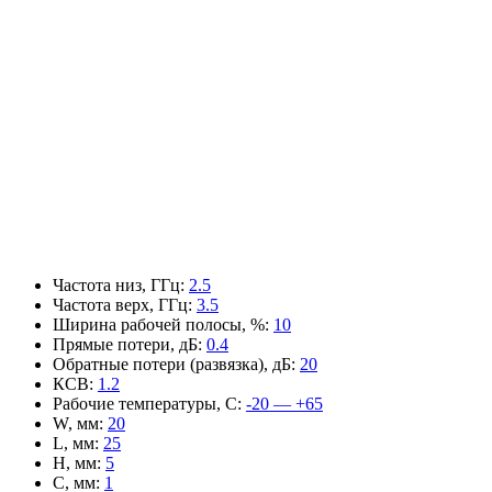
Частота низ, ГГц
:
2.5
Частота верх, ГГц
:
3.5
Ширина рабочей полосы, %
:
10
Прямые потери, дБ
:
0.4
Обратные потери (развязка), дБ
:
20
КСВ
:
1.2
Рабочие температуры, С
:
-20 — +65
W, мм
:
20
L, мм
:
25
H, мм
:
5
C, мм
:
1