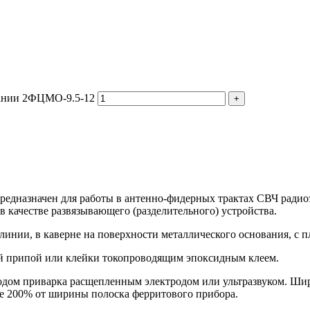
вании 2ФЦМО-9.5-12
редназначен для работы в антенно-фидерных трактах СВЧ ради
 качестве развязывающего (разделительного) устройства.
инии, в каверне на поверхности металлического основания, с п
й припой или клейки токопроводящим эпоксидным клеем.
дом приварка расщепленным электродом или ультразвуком. Ши
е 200% от ширины полоска ферритового прибора.