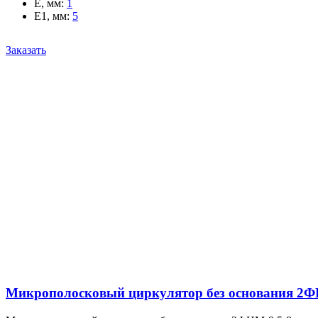
E, мм
:
1
E1, мм
:
5
Заказать
Микрополосковый циркулятор без основания 2Ф