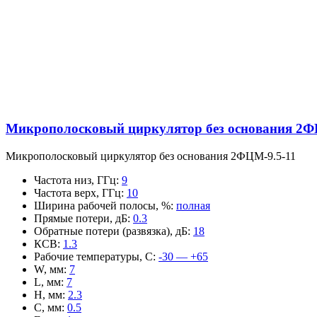
Микрополосковый циркулятор без основания 2Ф
Микрополосковый циркулятор без основания 2ФЦМ-9.5-11
Частота низ, ГГц
:
9
Частота верх, ГГц
:
10
Ширина рабочей полосы, %
:
полная
Прямые потери, дБ
:
0.3
Обратные потери (развязка), дБ
:
18
КСВ
:
1.3
Рабочие температуры, С
:
-30 — +65
W, мм
:
7
L, мм
:
7
H, мм
:
2.3
C, мм
:
0.5