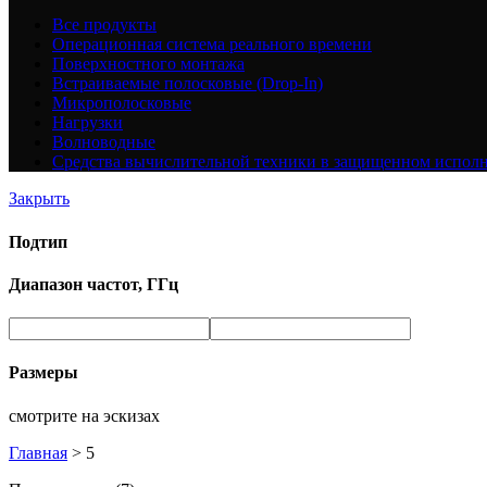
Все
продукты
Операционная система реального времени
Поверхностного монтажа
Встраиваемые полосковые (Drop-In)
Микрополосковые
Нагрузки
Волноводные
Средства вычислительной техники в защищенном испол
Закрыть
Подтип
Диапазон частот, ГГц
Размеры
смотрите на эскизах
Главная
>
5