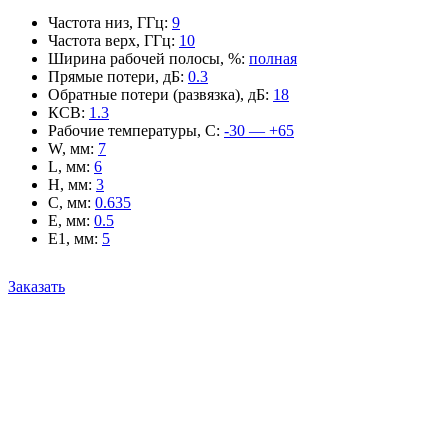
Частота низ, ГГц
:
9
Частота верх, ГГц
:
10
Ширина рабочей полосы, %
:
полная
Прямые потери, дБ
:
0.3
Обратные потери (развязка), дБ
:
18
КСВ
:
1.3
Рабочие температуры, С
:
-30 — +65
W, мм
:
7
L, мм
:
6
H, мм
:
3
C, мм
:
0.635
E, мм
:
0.5
E1, мм
:
5
Заказать