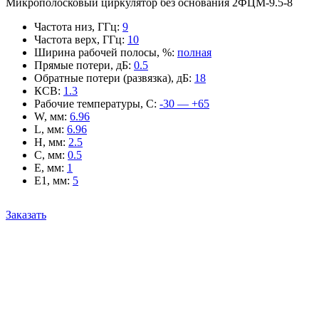
Микрополосковый циркулятор без основания 2ФЦМ-9.5-8
Частота низ, ГГц
:
9
Частота верх, ГГц
:
10
Ширина рабочей полосы, %
:
полная
Прямые потери, дБ
:
0.5
Обратные потери (развязка), дБ
:
18
КСВ
:
1.3
Рабочие температуры, С
:
-30 — +65
W, мм
:
6.96
L, мм
:
6.96
H, мм
:
2.5
C, мм
:
0.5
E, мм
:
1
E1, мм
:
5
Заказать