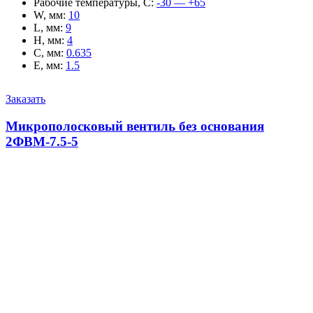
Рабочие температуры, С
:
-30 — +65
W, мм
:
10
L, мм
:
9
H, мм
:
4
C, мм
:
0.635
E, мм
:
1.5
Заказать
Микрополосковый вентиль без основания
2ФВМ-7.5-5