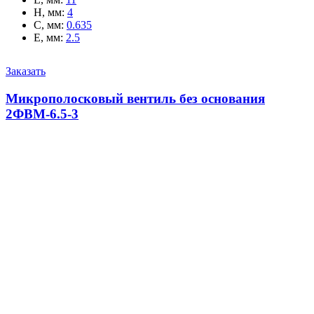
H, мм
:
4
C, мм
:
0.635
E, мм
:
2.5
Заказать
Микрополосковый вентиль без основания
2ФВМ-6.5-3