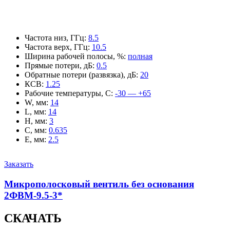
Частота низ, ГГц
:
8.5
Частота верх, ГГц
:
10.5
Ширина рабочей полосы, %
:
полная
Прямые потери, дБ
:
0.5
Обратные потери (развязка), дБ
:
20
КСВ
:
1.25
Рабочие температуры, С
:
-30 — +65
W, мм
:
14
L, мм
:
14
H, мм
:
3
C, мм
:
0.635
E, мм
:
2.5
Заказать
Микрополосковый вентиль без основания
2ФВМ-9.5-3*
СКАЧАТЬ