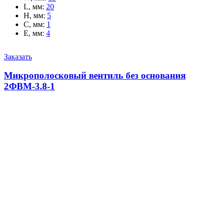
L, мм
:
20
H, мм
:
5
C, мм
:
1
E, мм
:
4
Заказать
Микрополосковый вентиль без основания
2ФВМ-3.8-1