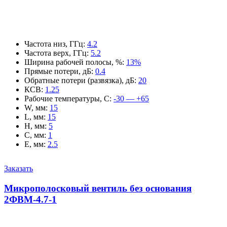
Частота низ, ГГц
:
4.2
Частота верх, ГГц
:
5.2
Ширина рабочей полосы, %
:
13%
Прямые потери, дБ
:
0.4
Обратные потери (развязка), дБ
:
20
КСВ
:
1.25
Рабочие температуры, С
:
-30 — +65
W, мм
:
15
L, мм
:
15
H, мм
:
5
C, мм
:
1
E, мм
:
2.5
Заказать
Микрополосковый вентиль без основания
2ФВМ-4.7-1