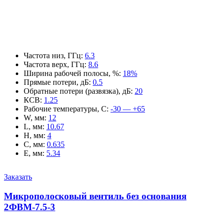
Частота низ, ГГц
:
6.3
Частота верх, ГГц
:
8.6
Ширина рабочей полосы, %
:
18%
Прямые потери, дБ
:
0.5
Обратные потери (развязка), дБ
:
20
КСВ
:
1.25
Рабочие температуры, С
:
-30 — +65
W, мм
:
12
L, мм
:
10.67
H, мм
:
4
C, мм
:
0.635
E, мм
:
5.34
Заказать
Микрополосковый вентиль без основания
2ФВМ-7.5-3