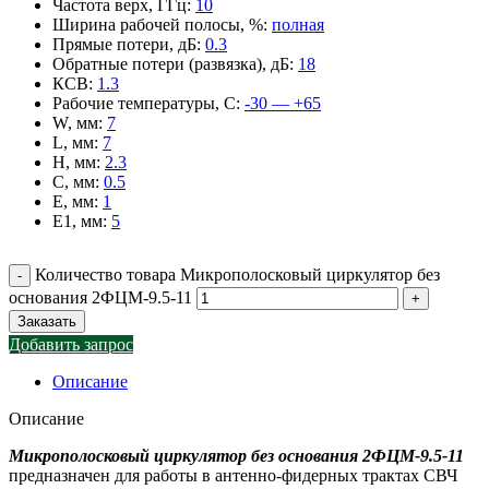
Частота верх, ГГц
:
10
Ширина рабочей полосы, %
:
полная
Прямые потери, дБ
:
0.3
Обратные потери (развязка), дБ
:
18
КСВ
:
1.3
Рабочие температуры, С
:
-30 — +65
W, мм
:
7
L, мм
:
7
H, мм
:
2.3
C, мм
:
0.5
E, мм
:
1
E1, мм
:
5
Количество товара Микрополосковый циркулятор без
основания 2ФЦМ-9.5-11
Заказать
Добавить запрос
Описание
Описание
Микрополосковый циркулятор без основания 2ФЦМ-9.5-11
предназначен для работы в антенно-фидерных трактах СВЧ