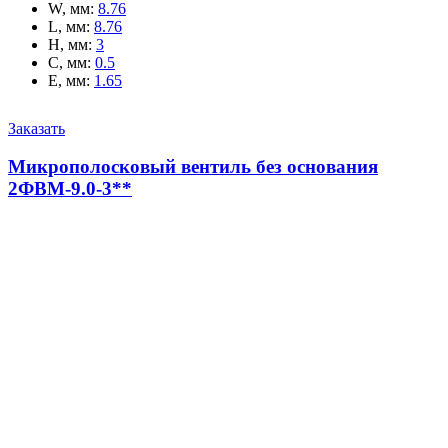
W, мм
:
8.76
L, мм
:
8.76
H, мм
:
3
C, мм
:
0.5
E, мм
:
1.65
Заказать
Микрополосковый вентиль без основания
2ФВМ-9.0-3**