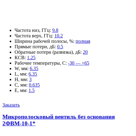
Частота низ, ГГц
:
9.8
Частота верх, ГГц
:
10.2
Ширина рабочей полосы, %
:
полная
Прямые потери, дБ
:
0.5
Обратные потери (развязка), дБ
:
20
КСВ
:
1.25
Рабочие температуры, С
:
-30 — +65
W, мм
:
6.35
L, мм
:
6.35
H, мм
:
3
C, мм
:
0.635
E, мм
:
1.5
Заказать
Микрополосковый вентиль без основания
2ФВМ-10-1*