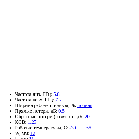
Частота низ, ГГц
:
5.8
Частота верх, ГГц
:
7.2
Ширина рабочей полосы, %
:
полная
Прямые потери, дБ
:
0.5
Обратные потери (развязка), дБ
:
20
КСВ
:
1.25
Рабочие температуры, С
:
-30 — +65
W, мм
:
12
L, мм
:
11