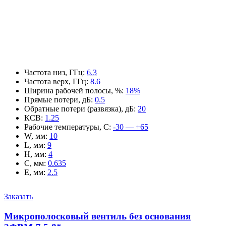
Частота низ, ГГц
:
6.3
Частота верх, ГГц
:
8.6
Ширина рабочей полосы, %
:
18%
Прямые потери, дБ
:
0.5
Обратные потери (развязка), дБ
:
20
КСВ
:
1.25
Рабочие температуры, С
:
-30 — +65
W, мм
:
10
L, мм
:
9
H, мм
:
4
C, мм
:
0.635
E, мм
:
2.5
Заказать
Микрополосковый вентиль без основания