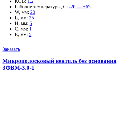
КСВ
:
1.2
Рабочие температуры, С
:
-20 — +65
W, мм
:
20
L, мм
:
25
H, мм
:
5
C, мм
:
1
E, мм
:
5
Заказать
Микрополосковый вентиль без основания
3ФВМ-3.0-1