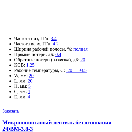
Частота низ, ГГц
:
3.4
Частота верх, ГГц
:
4.2
Ширина рабочей полосы, %
:
полная
Прямые потери, дБ
:
0.4
Обратные потери (развязка), дБ
:
20
КСВ
:
1.25
Рабочие температуры, С
:
-20 — +65
W, мм
:
20
L, мм
:
20
H, мм
:
5
C, мм
:
1
E, мм
:
4
Заказать
Микрополосковый вентиль без основания
2ФВМ-3.8-3