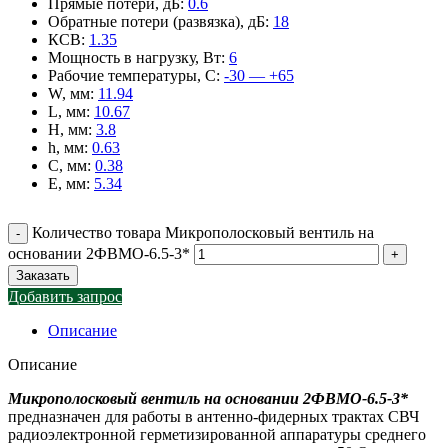
Прямые потери, дБ
:
0.6
Обратные потери (развязка), дБ
:
18
КСВ
:
1.35
Мощность в нагрузку, Вт
:
6
Рабочие температуры, С
:
-30 — +65
W, мм
:
11.94
L, мм
:
10.67
H, мм
:
3.8
h, мм
:
0.63
C, мм
:
0.38
E, мм
:
5.34
Количество товара Микрополосковый вентиль на
основании 2ФВМO-6.5-3*
Заказать
Добавить запрос
Описание
Описание
Микрополосковый вентиль на основании 2ФВМO-6.5-3*
предназначен для работы в антенно-фидерных трактах СВЧ
радиоэлектронной герметизированной аппаратуры среднего