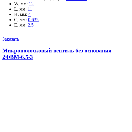
W, мм
:
12
L, мм
:
11
H, мм
:
4
C, мм
:
0.635
E, мм
:
2.5
Заказать
Микрополосковый вентиль без основания
2ФВМ-6.5-3