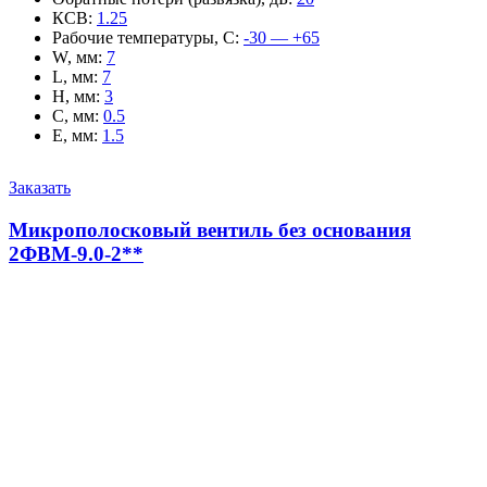
КСВ
:
1.25
Рабочие температуры, С
:
-30 — +65
W, мм
:
7
L, мм
:
7
H, мм
:
3
C, мм
:
0.5
E, мм
:
1.5
Заказать
Микрополосковый вентиль без основания
2ФВМ-9.0-2**