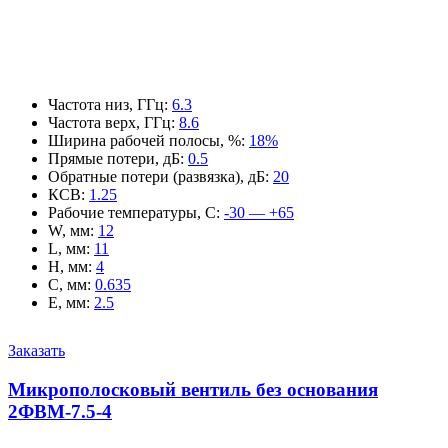
Частота низ, ГГц
:
6.3
Частота верх, ГГц
:
8.6
Ширина рабочей полосы, %
:
18%
Прямые потери, дБ
:
0.5
Обратные потери (развязка), дБ
:
20
КСВ
:
1.25
Рабочие температуры, С
:
-30 — +65
W, мм
:
12
L, мм
:
11
H, мм
:
4
C, мм
:
0.635
E, мм
:
2.5
Заказать
Микрополосковый вентиль без основания
2ФВМ-7.5-4