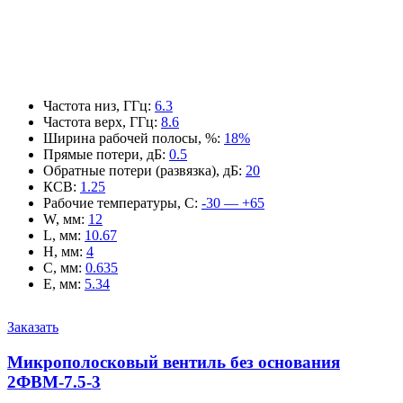
Частота низ, ГГц
:
6.3
Частота верх, ГГц
:
8.6
Ширина рабочей полосы, %
:
18%
Прямые потери, дБ
:
0.5
Обратные потери (развязка), дБ
:
20
КСВ
:
1.25
Рабочие температуры, С
:
-30 — +65
W, мм
:
12
L, мм
:
10.67
H, мм
:
4
C, мм
:
0.635
E, мм
:
5.34
Заказать
Микрополосковый вентиль без основания
2ФВМ-7.5-3