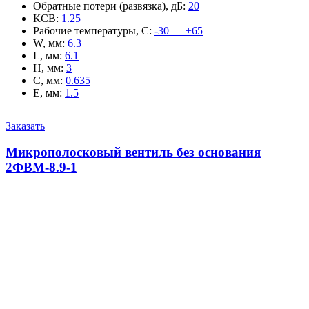
Обратные потери (развязка), дБ
:
20
КСВ
:
1.25
Рабочие температуры, С
:
-30 — +65
W, мм
:
6.3
L, мм
:
6.1
H, мм
:
3
C, мм
:
0.635
E, мм
:
1.5
Заказать
Микрополосковый вентиль без основания
2ФВМ-8.9-1