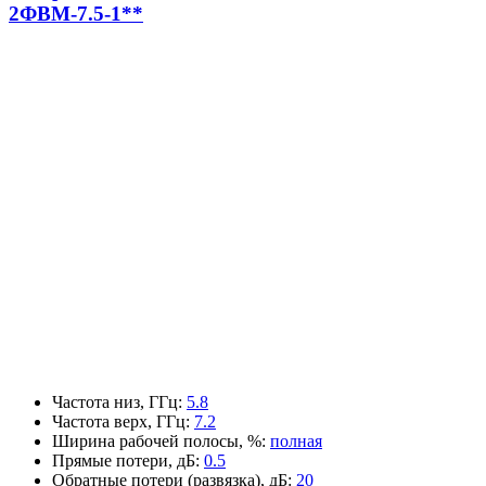
2ФВМ-7.5-1**
Частота низ, ГГц
:
5.8
Частота верх, ГГц
:
7.2
Ширина рабочей полосы, %
:
полная
Прямые потери, дБ
:
0.5
Обратные потери (развязка), дБ
:
20