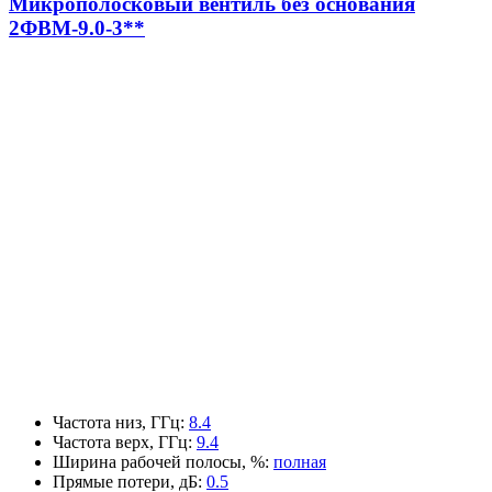
Микрополосковый вентиль без основания
2ФВМ-9.0-3**
Частота низ, ГГц
:
8.4
Частота верх, ГГц
:
9.4
Ширина рабочей полосы, %
:
полная
Прямые потери, дБ
:
0.5