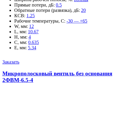
Прямые потери, дБ
:
0.5
Обратные потери (развязка), дБ
:
20
КСВ
:
1.25
Рабочие температуры, С
:
-30 — +65
W, мм
:
12
L, мм
:
10.67
H, мм
:
4
C, мм
:
0.635
E, мм
:
5.34
Заказать
Микрополосковый вентиль без основания
2ФВМ-6.5-4