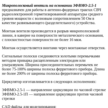
Микрополосковый вентиль на основании 3ФВМO-2.5-1
предназначен для работы в антенно-фидерных трактах СВЧ
радиоэлектронной герметизированной аппаратуры среднего
уровня мощности с волновым сопротивлением 50 Ом в
качестве развязывающего (разделительного) устройства.
Монтаж вентиля производится в разрыв микрополосковой
линии, в каверне на поверхности металлического основания,
с плоскостностью поверхности не более 16 мкм.
Монтаж осуществляется винтами через монтажные отверстия.
Сигнальные полоски соединяются золотыми перемычками
методом приварка расщепленным электродом или
ультразвуком. Ширина присоединительных перемычек не
более 75-100% ширины полоска ферритового прибора. Длина
не более 200% от ширины полоска ферритового прибора.
Циркулятор изготавливается в следующих исполнениях:
3ФВМO-2.5-1 — направление циркуляции по часовой стрелке
3ФВМO-2.5-1П — направление циркуляции против часовой
стрелки
CAD файлы для моделирования: