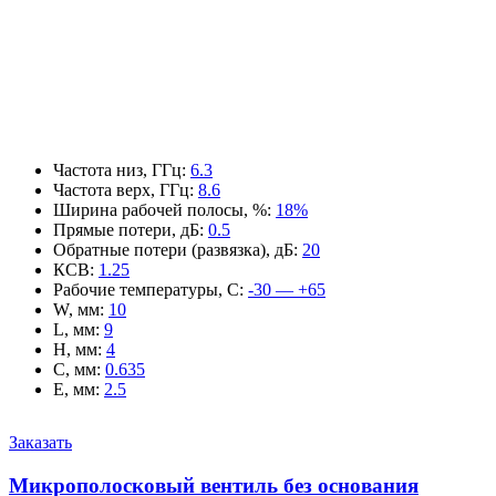
Частота низ, ГГц
:
6.3
Частота верх, ГГц
:
8.6
Ширина рабочей полосы, %
:
18%
Прямые потери, дБ
:
0.5
Обратные потери (развязка), дБ
:
20
КСВ
:
1.25
Рабочие температуры, С
:
-30 — +65
W, мм
:
10
L, мм
:
9
H, мм
:
4
C, мм
:
0.635
E, мм
:
2.5
Заказать
Микрополосковый вентиль без основания