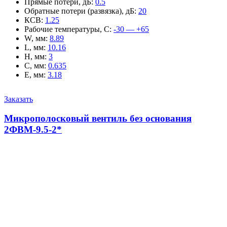
Прямые потери, дБ
:
0.5
Обратные потери (развязка), дБ
:
20
КСВ
:
1.25
Рабочие температуры, С
:
-30 — +65
W, мм
:
8.89
L, мм
:
10.16
H, мм
:
3
C, мм
:
0.635
E, мм
:
3.18
Заказать
Микрополосковый вентиль без основания
2ФВМ-9.5-2*