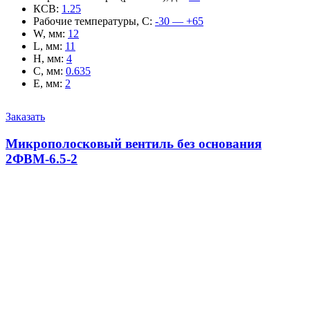
КСВ
:
1.25
Рабочие температуры, С
:
-30 — +65
W, мм
:
12
L, мм
:
11
H, мм
:
4
C, мм
:
0.635
E, мм
:
2
Заказать
Микрополосковый вентиль без основания
2ФВМ-6.5-2