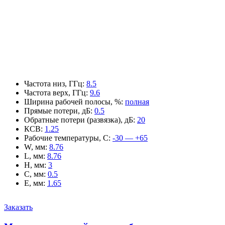
Частота низ, ГГц
:
8.5
Частота верх, ГГц
:
9.6
Ширина рабочей полосы, %
:
полная
Прямые потери, дБ
:
0.5
Обратные потери (развязка), дБ
:
20
КСВ
:
1.25
Рабочие температуры, С
:
-30 — +65
W, мм
:
8.76
L, мм
:
8.76
H, мм
:
3
C, мм
:
0.5
E, мм
:
1.65
Заказать