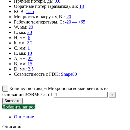
Прямые потери, дБ
:
0.6
Обратные потери (развязка), дБ
:
18
КСВ
:
1.25
Мощность в нагрузку, Вт
:
20
Рабочие температуры, С
:
-20 — +65
W, мм
:
20
L, мм
:
30
H, мм
:
6
h, мм
:
2.2
C, мм
:
1
E, мм
:
10
A, мм
:
25
B, мм
:
15
D, мм
:
2.5
Совместимость с FDK
:
Shape80
Количество товара Микрополосковый вентиль на
основании 3ФВМO-2.5-1
Заказать
Добавить запрос
Описание
Описание