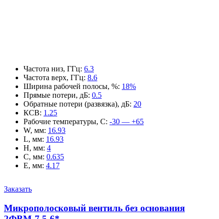
Частота низ, ГГц
:
6.3
Частота верх, ГГц
:
8.6
Ширина рабочей полосы, %
:
18%
Прямые потери, дБ
:
0.5
Обратные потери (развязка), дБ
:
20
КСВ
:
1.25
Рабочие температуры, С
:
-30 — +65
W, мм
:
16.93
L, мм
:
16.93
H, мм
:
4
C, мм
:
0.635
E, мм
:
4.17
Заказать
Микрополосковый вентиль без основания
2ФВМ-7.5-6*