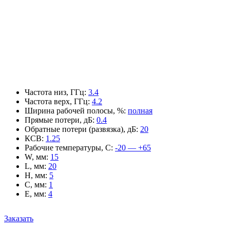
Частота низ, ГГц
:
3.4
Частота верх, ГГц
:
4.2
Ширина рабочей полосы, %
:
полная
Прямые потери, дБ
:
0.4
Обратные потери (развязка), дБ
:
20
КСВ
:
1.25
Рабочие температуры, С
:
-20 — +65
W, мм
:
15
L, мм
:
20
H, мм
:
5
C, мм
:
1
E, мм
:
4
Заказать