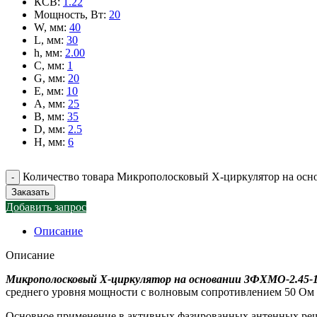
КСВ
:
1.22
Мощность, Вт
:
20
W, мм
:
40
L, мм
:
30
h, мм
:
2.00
C, мм
:
1
G, мм
:
20
E, мм
:
10
A, мм
:
25
B, мм
:
35
D, мм
:
2.5
H, мм
:
6
Количество товара Микрополосковый X-циркулятор на ос
Заказать
Добавить запрос
Описание
Описание
Микрополосковый X-циркулятор на основании
3ФХМО-2.45-
среднего уровня мощности с волновым сопротивлением 50 Ом в
Основное применение в активных фазированных антенных реше