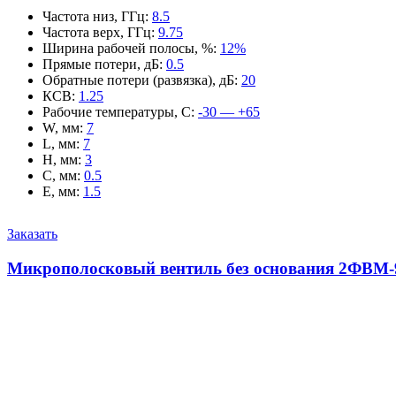
Частота низ, ГГц
:
8.5
Частота верх, ГГц
:
9.75
Ширина рабочей полосы, %
:
12%
Прямые потери, дБ
:
0.5
Обратные потери (развязка), дБ
:
20
КСВ
:
1.25
Рабочие температуры, С
:
-30 — +65
W, мм
:
7
L, мм
:
7
H, мм
:
3
C, мм
:
0.5
E, мм
:
1.5
Заказать
Микрополосковый вентиль без основания 2ФВМ-9