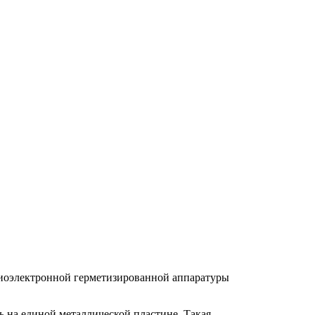
диоэлектронной герметизированной аппаратуры
 на единой металлической пластине. Такая