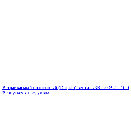
Встраиваемый полосковый (Drop-In) вентиль 3ВП-0.69-1П10.9
Вернуться к продуктам