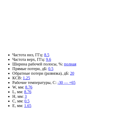
Частота низ, ГГц
:
8.5
Частота верх, ГГц
:
9.6
Ширина рабочей полосы, %
:
полная
Прямые потери, дБ
:
0.5
Обратные потери (развязка), дБ
:
20
КСВ
:
1.25
Рабочие температуры, С
:
-30 — +65
W, мм
:
8.76
L, мм
:
8.76
H, мм
:
3
C, мм
:
0.5
E, мм
:
1.65