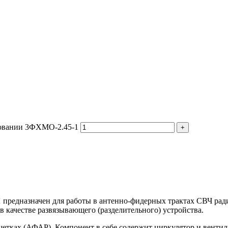
новании 3ФХМО-2.45-1
1
предназначен для работы в антенно-фидерных трактах СВЧ ра
 качестве развязывающего (разделительного) устройства.
тках (АФАР). Компонент в себе содержит циркулятор и вентиль