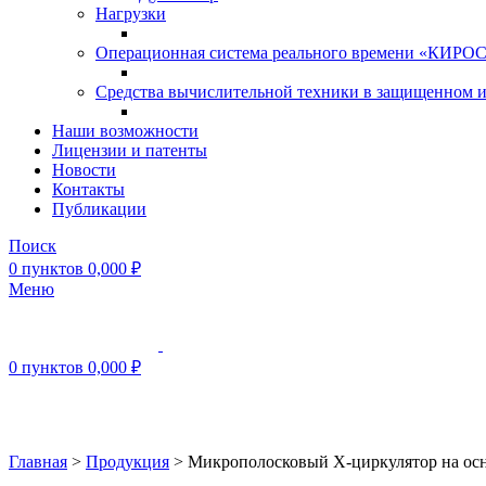
Нагрузки
Операционная система реального времени «КИРОС»
Средства вычислительной техники в защищенном 
Наши возможности
Лицензии и патенты
Новости
Контакты
Публикации
Поиск
0
пунктов
0,000
₽
Меню
0
пунктов
0,000
₽
Нажмите, чтобы увеличить
Главная
>
Продукция
>
Микрополосковый X-циркулятор на о