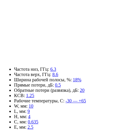
Частота низ, ГГц
:
6.3
Частота верх, ГГц
:
8.6
Ширина рабочей полосы, %
:
18%
Прямые потери, дБ
:
0.5
Обратные потери (развязка), дБ
:
20
КСВ
:
1.25
Рабочие температуры, С
:
-30 — +65
W, мм
:
10
L, мм
:
9
H, мм
:
4
C, мм
:
0.635
E, мм
:
2.5