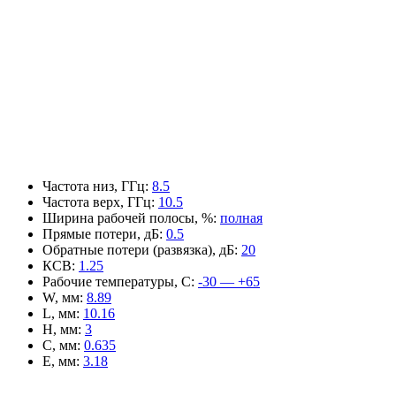
Частота низ, ГГц
:
8.5
Частота верх, ГГц
:
10.5
Ширина рабочей полосы, %
:
полная
Прямые потери, дБ
:
0.5
Обратные потери (развязка), дБ
:
20
КСВ
:
1.25
Рабочие температуры, С
:
-30 — +65
W, мм
:
8.89
L, мм
:
10.16
H, мм
:
3
C, мм
:
0.635
E, мм
:
3.18