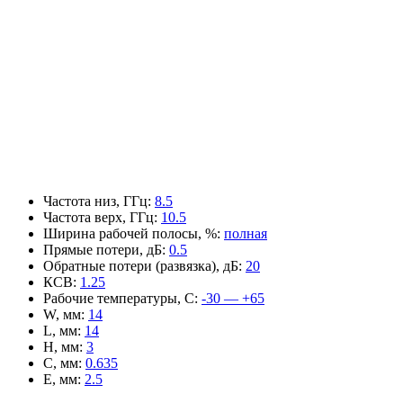
Частота низ, ГГц
:
8.5
Частота верх, ГГц
:
10.5
Ширина рабочей полосы, %
:
полная
Прямые потери, дБ
:
0.5
Обратные потери (развязка), дБ
:
20
КСВ
:
1.25
Рабочие температуры, С
:
-30 — +65
W, мм
:
14
L, мм
:
14
H, мм
:
3
C, мм
:
0.635
E, мм
:
2.5