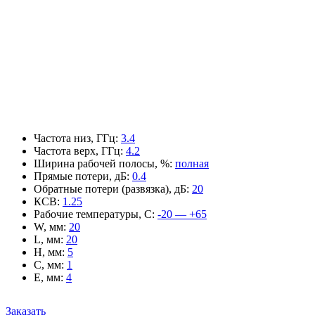
Частота низ, ГГц
:
3.4
Частота верх, ГГц
:
4.2
Ширина рабочей полосы, %
:
полная
Прямые потери, дБ
:
0.4
Обратные потери (развязка), дБ
:
20
КСВ
:
1.25
Рабочие температуры, С
:
-20 — +65
W, мм
:
20
L, мм
:
20
H, мм
:
5
C, мм
:
1
E, мм
:
4
Заказать