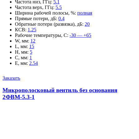
Частота низ, ГГц
:
5.1
Частота верх, ГГц
:
5.5
Ширина рабочей полосы, %
:
полная
Прямые потери, дБ
:
0.4
Обратные потери (развязка), дБ
:
20
КСВ
:
1.25
Рабочие температуры, С
:
-30 — +65
W, мм
:
12
L, мм
:
15
H, мм
:
5
C, мм
:
1
E, мм
:
2.54
Заказать
Микрополосковый вентиль без основания
2ФВМ-5.3-1