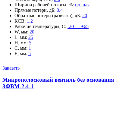
Ширина рабочей полосы, %
:
полная
Прямые потери, дБ
:
0.4
Обратные потери (развязка), дБ
:
20
КСВ
:
1.2
Рабочие температуры, С
:
-20 — +65
W, мм
:
20
L, мм
:
25
H, мм
:
5
C, мм
:
1
E, мм
:
5
Заказать
Микрополосковый вентиль без основания
3ФВМ-2.4-1