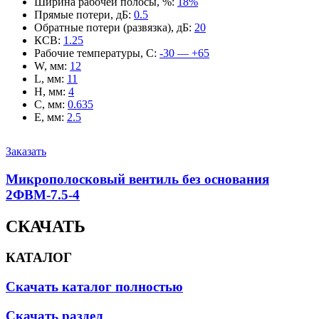
Ширина рабочей полосы, %
:
18%
Прямые потери, дБ
:
0.5
Обратные потери (развязка), дБ
:
20
КСВ
:
1.25
Рабочие температуры, С
:
-30 — +65
W, мм
:
12
L, мм
:
11
H, мм
:
4
C, мм
:
0.635
E, мм
:
2.5
Заказать
Микрополосковый вентиль без основания
2ФВМ-7.5-4
СКАЧАТЬ
КАТАЛОГ
Скачать каталог полностью
Скачать раздел