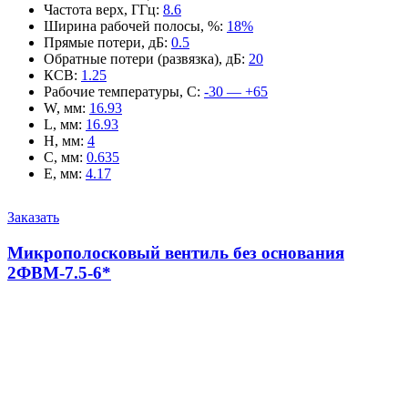
Частота верх, ГГц
:
8.6
Ширина рабочей полосы, %
:
18%
Прямые потери, дБ
:
0.5
Обратные потери (развязка), дБ
:
20
КСВ
:
1.25
Рабочие температуры, С
:
-30 — +65
W, мм
:
16.93
L, мм
:
16.93
H, мм
:
4
C, мм
:
0.635
E, мм
:
4.17
Заказать
Микрополосковый вентиль без основания
2ФВМ-7.5-6*