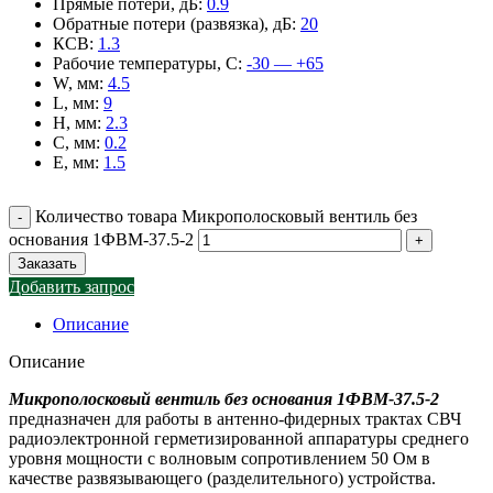
Прямые потери, дБ
:
0.9
Обратные потери (развязка), дБ
:
20
КСВ
:
1.3
Рабочие температуры, С
:
-30 — +65
W, мм
:
4.5
L, мм
:
9
H, мм
:
2.3
C, мм
:
0.2
E, мм
:
1.5
Количество товара Микрополосковый вентиль без
основания 1ФВМ-37.5-2
Заказать
Добавить запрос
Описание
Описание
Микрополосковый вентиль без основания 1ФВМ-37.5-2
предназначен для работы в антенно-фидерных трактах СВЧ
радиоэлектронной герметизированной аппаратуры среднего
уровня мощности с волновым сопротивлением 50 Ом в
качестве развязывающего (разделительного) устройства.