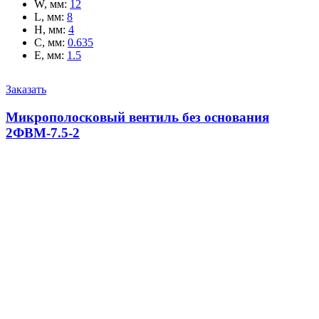
W, мм
:
12
L, мм
:
8
H, мм
:
4
C, мм
:
0.635
E, мм
:
1.5
Заказать
Микрополосковый вентиль без основания
2ФВМ-7.5-2