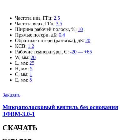
Частота низ, ГГц
:
2.5
Частота верх, ГГц
:
3.5
Ширина рабочей полосы, %
:
10
Прямые потери, дБ
:
0.4
Обратные потери (развязка), дБ
:
20
КСВ
:
1.2
Рабочие температуры, С
:
-20 — +65
W, мм
:
20
L, мм
:
25
H, мм
:
5
C, мм
:
1
E, мм
:
5
Заказать
Микрополосковый вентиль без основания
3ФВМ-3.0-1
СКАЧАТЬ