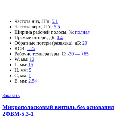
Частота низ, ГГц
:
5.1
Частота верх, ГГц
:
5.5
Ширина рабочей полосы, %
:
полная
Прямые потери, дБ
:
0.4
Обратные потери (развязка), дБ
:
20
КСВ
:
1.25
Рабочие температуры, С
:
-30 — +65
W, мм
:
12
L, мм
:
15
H, мм
:
5
C, мм
:
1
E, мм
:
2.54
Заказать
Микрополосковый вентиль без основания
2ФВМ-5.3-1