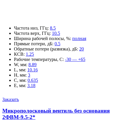
Частота низ, ГГц
:
8.5
Частота верх, ГГц
:
10.5
Ширина рабочей полосы, %
:
полная
Прямые потери, дБ
:
0.5
Обратные потери (развязка), дБ
:
20
КСВ
:
1.25
Рабочие температуры, С
:
-30 — +65
W, мм
:
8.89
L, мм
:
10.16
H, мм
:
3
C, мм
:
0.635
E, мм
:
3.18
Заказать
Микрополосковый вентиль без основания
2ФВМ-9.5-2*