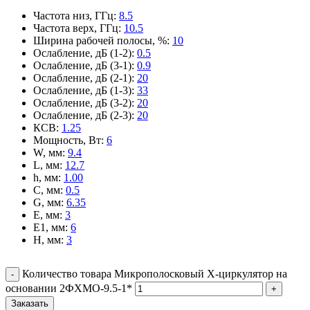
Частота низ, ГГц
:
8.5
Частота верх, ГГц
:
10.5
Ширина рабочей полосы, %
:
10
Ослабление, дБ (1-2)
:
0.5
Ослабление, дБ (3-1)
:
0.9
Ослабление, дБ (2-1)
:
20
Ослабление, дБ (1-3)
:
33
Ослабление, дБ (3-2)
:
20
Ослабление, дБ (2-3)
:
20
КСВ
:
1.25
Мощность, Вт
:
6
W, мм
:
9.4
L, мм
:
12.7
h, мм
:
1.00
C, мм
:
0.5
G, мм
:
6.35
E, мм
:
3
E1, мм
:
6
H, мм
:
3
Количество товара Микрополосковый X-циркулятор на
основании 2ФХМО-9.5-1*
Заказать