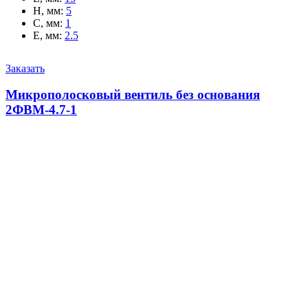
H, мм
:
5
C, мм
:
1
E, мм
:
2.5
Заказать
Микрополосковый вентиль без основания
2ФВМ-4.7-1