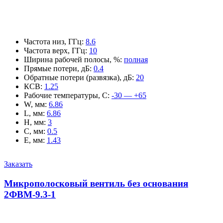
Частота низ, ГГц
:
8.6
Частота верх, ГГц
:
10
Ширина рабочей полосы, %
:
полная
Прямые потери, дБ
:
0.4
Обратные потери (развязка), дБ
:
20
КСВ
:
1.25
Рабочие температуры, С
:
-30 — +65
W, мм
:
6.86
L, мм
:
6.86
H, мм
:
3
C, мм
:
0.5
E, мм
:
1.43
Заказать
Микрополосковый вентиль без основания
2ФВМ-9.3-1