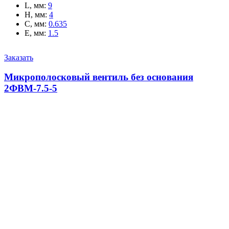
L, мм
:
9
H, мм
:
4
C, мм
:
0.635
E, мм
:
1.5
Заказать
Микрополосковый вентиль без основания
2ФВМ-7.5-5