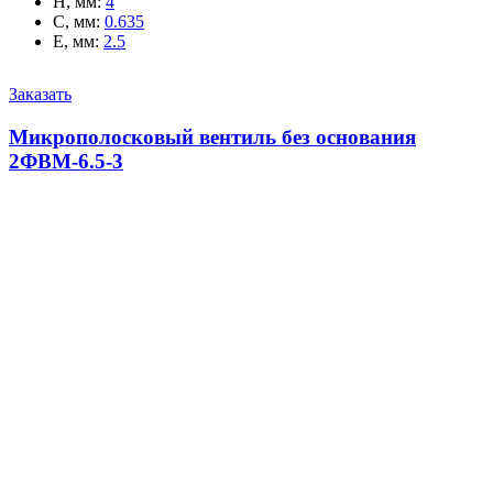
H, мм
:
4
C, мм
:
0.635
E, мм
:
2.5
Заказать
Микрополосковый вентиль без основания
2ФВМ-6.5-3