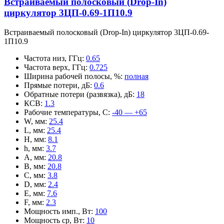
Встраиваемый полосковый (Drop-In)
циркулятор 3ЦП-0.69-1П10.9
Встраиваемый полосковый (Drop-In) циркулятор 3ЦП-0.69-
1П10.9
Частота низ, ГГц
:
0.65
Частота верх, ГГц
:
0.725
Ширина рабочей полосы, %
:
полная
Прямые потери, дБ
:
0.6
Обратные потери (развязка), дБ
:
18
КСВ
:
1.3
Рабочие температуры, С
:
-40 — +65
W, мм
:
25.4
L, мм
:
25.4
H, мм
:
8.1
h, мм
:
3.7
A, мм
:
20.8
B, мм
:
20.8
C, мм
:
3.8
D, мм
:
2.4
E, мм
:
7.6
F, мм
:
2.3
Мощность имп., Вт
:
100
Мощность ср, Вт
:
10