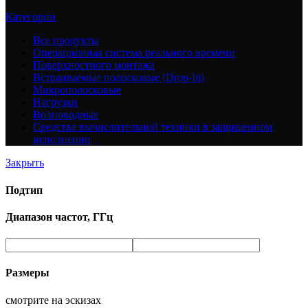
Категории
Все
продукты
Операционная система реального времени
Поверхностного монтажа
Встраиваемые полосковые (Drop-In)
Микрополосковые
Нагрузки
Волноводные
Средства вычислительной техники в защищенном
исполнении
Закрыть
Подтип
Диапазон частот, ГГц
Размеры
смотрите на эскизах