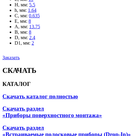
H, мм
:
5.5
h, мм
:
1.64
C, мм
:
0.635
E, мм
:
8
A, мм
:
13.75
B, мм
:
8
D, мм
:
2.4
D1, мм
:
2
Заказать
СКАЧАТЬ
КАТАЛОГ
Скачать каталог полностью
Скачать раздел
«Приборы поверхностного монтажа»
Скачать раздел
«Встраиваемые полосковые приборы (Drop-In)»