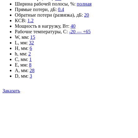
Ширина рабочей полосы, %
:
полная
Прямые потери, дБ
:
0.4
Обратные потери (развязка), дБ
:
20
КСВ
:
1.2
Мощность в нагрузку, Вт
:
40
Рабочие температуры, С
:
-20 — +65
W, мм
:
15
L, мм
:
32
H, мм
:
6
h, мм
:
2
C, мм
:
1
E, мм
:
8
A, мм
:
28
D, мм
:
3
Заказать