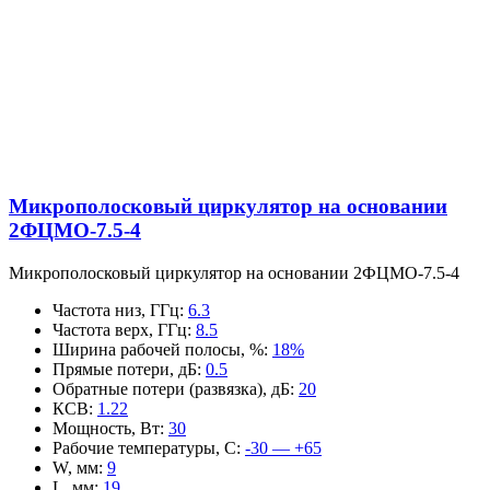
Микрополосковый циркулятор на основании
2ФЦМО-7.5-4
Микрополосковый циркулятор на основании 2ФЦМО-7.5-4
Частота низ, ГГц
:
6.3
Частота верх, ГГц
:
8.5
Ширина рабочей полосы, %
:
18%
Прямые потери, дБ
:
0.5
Обратные потери (развязка), дБ
:
20
КСВ
:
1.22
Мощность, Вт
:
30
Рабочие температуры, С
:
-30 — +65
W, мм
:
9
L, мм
:
19