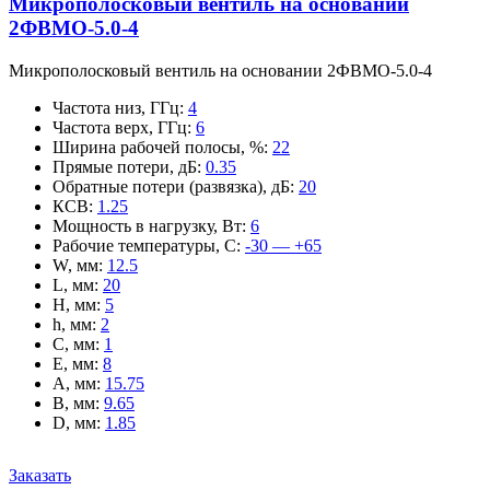
Микрополосковый вентиль на основании
2ФВМO-5.0-4
Микрополосковый вентиль на основании 2ФВМO-5.0-4
Частота низ, ГГц
:
4
Частота верх, ГГц
:
6
Ширина рабочей полосы, %
:
22
Прямые потери, дБ
:
0.35
Обратные потери (развязка), дБ
:
20
КСВ
:
1.25
Мощность в нагрузку, Вт
:
6
Рабочие температуры, С
:
-30 — +65
W, мм
:
12.5
L, мм
:
20
H, мм
:
5
h, мм
:
2
C, мм
:
1
E, мм
:
8
A, мм
:
15.75
B, мм
:
9.65
D, мм
:
1.85
Заказать