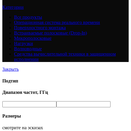
Категории
Все
продукты
Операционная система реального времени
Поверхностного монтажа
Встраиваемые полосковые (Drop-In)
Микрополосковые
Нагрузки
Волноводные
Средства вычислительной техники в защищенном
исполнении
Закрыть
Подтип
Диапазон частот, ГГц
Размеры
смотрите на эскизах