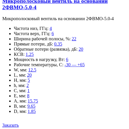
Микрополосковый вентиль на основании
2ФВМO-5.0-4
Микрополосковый вентиль на основании 2ФВМO-5.0-4
Частота низ, ГГц
:
4
Частота верх, ГГц
:
6
Ширина рабочей полосы, %
:
22
Прямые потери, дБ
:
0.35
Обратные потери (развязка), дБ
:
20
КСВ
:
1.25
Мощность в нагрузку, Вт
:
6
Рабочие температуры, С
:
-30 — +65
W, мм
:
12.5
L, мм
:
20
H, мм
:
5
h, мм
:
2
C, мм
:
1
E, мм
:
8
A, мм
:
15.75
B, мм
:
9.65
D, мм
:
1.85
Заказать