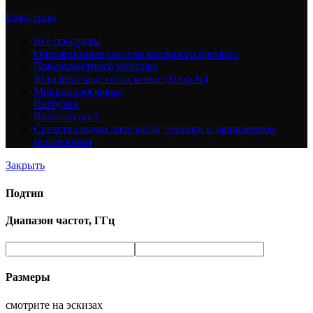
Категории
Все
продукты
Операционная система реального времени
Поверхностного монтажа
Встраиваемые полосковые (Drop-In)
Микрополосковые
Нагрузки
Волноводные
Средства вычислительной техники в защищенном
исполнении
Закрыть
Подтип
Диапазон частот, ГГц
Размеры
смотрите на эскизах