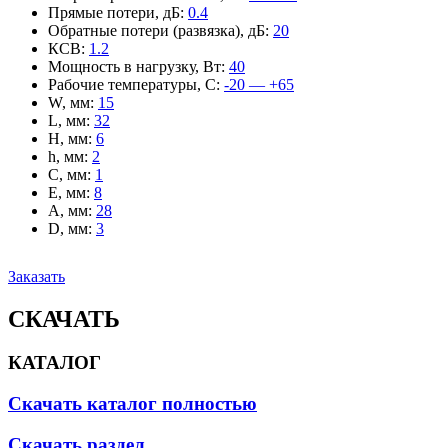
Прямые потери, дБ
:
0.4
Обратные потери (развязка), дБ
:
20
КСВ
:
1.2
Мощность в нагрузку, Вт
:
40
Рабочие температуры, С
:
-20 — +65
W, мм
:
15
L, мм
:
32
H, мм
:
6
h, мм
:
2
C, мм
:
1
E, мм
:
8
A, мм
:
28
D, мм
:
3
Заказать
СКАЧАТЬ
КАТАЛОГ
Скачать каталог полностью
Скачать раздел