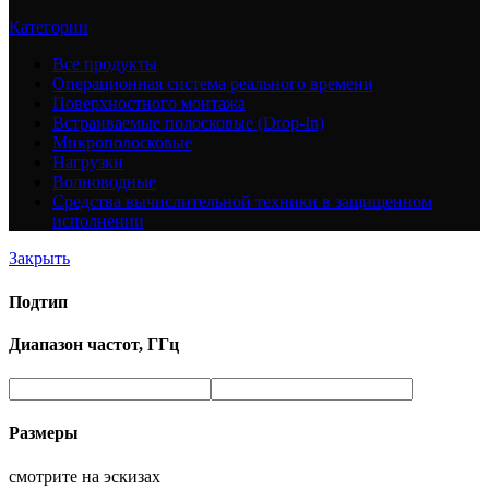
Категории
Все
продукты
Операционная система реального времени
Поверхностного монтажа
Встраиваемые полосковые (Drop-In)
Микрополосковые
Нагрузки
Волноводные
Средства вычислительной техники в защищенном
исполнении
Закрыть
Подтип
Диапазон частот, ГГц
Размеры
смотрите на эскизах