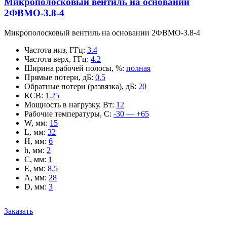
Микрополосковый вентиль на основании
2ФВМO-3.8-4
Микрополосковый вентиль на основании 2ФВМO-3.8-4
Частота низ, ГГц
:
3.4
Частота верх, ГГц
:
4.2
Ширина рабочей полосы, %
:
полная
Прямые потери, дБ
:
0.5
Обратные потери (развязка), дБ
:
20
КСВ
:
1.25
Мощность в нагрузку, Вт
:
12
Рабочие температуры, С
:
-30 — +65
W, мм
:
15
L, мм
:
32
H, мм
:
6
h, мм
:
2
C, мм
:
1
E, мм
:
8.5
A, мм
:
28
D, мм
:
3
Заказать