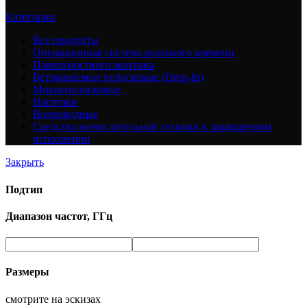
Категории
Все
продукты
Операционная система реального времени
Поверхностного монтажа
Встраиваемые полосковые (Drop-In)
Микрополосковые
Нагрузки
Волноводные
Средства вычислительной техники в защищенном
исполнении
Закрыть
Подтип
Диапазон частот, ГГц
Размеры
смотрите на эскизах