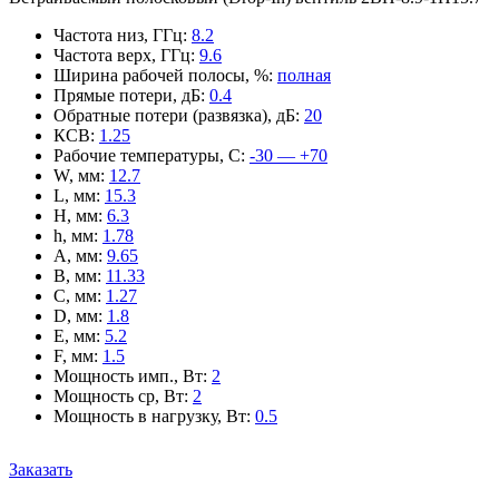
Частота низ, ГГц
:
8.2
Частота верх, ГГц
:
9.6
Ширина рабочей полосы, %
:
полная
Прямые потери, дБ
:
0.4
Обратные потери (развязка), дБ
:
20
КСВ
:
1.25
Рабочие температуры, С
:
-30 — +70
W, мм
:
12.7
L, мм
:
15.3
H, мм
:
6.3
h, мм
:
1.78
A, мм
:
9.65
B, мм
:
11.33
C, мм
:
1.27
D, мм
:
1.8
E, мм
:
5.2
F, мм
:
1.5
Мощность имп., Вт
:
2
Мощность ср, Вт
:
2
Мощность в нагрузку, Вт
:
0.5
Заказать