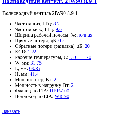
Волноводный вентиль 2IW90-8.9-1
Волноводный вентиль 2IW90-8.9-1
Частота низ, ГГц
:
8.2
Частота верх, ГГц
:
9.6
Ширина рабочей полосы, %
:
полная
Прямые потери, дБ
:
0.2
Обратные потери (развязка), дБ
:
20
КСВ
:
1.22
Рабочие температуры, С
:
-30 — +70
W, мм
:
31.75
L, мм
:
69.85
H, мм
:
41.4
Мощность ср, Вт
:
2
Мощность в нагрузку, Вт
:
2
Фланец по EIA
:
UBR-100
Волновод по EIA
:
WR-90
Заказать