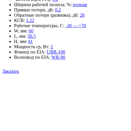
Ширина рабочей полосы, %
:
полная
Прямые потери, дБ
:
0.2
Обратные потери (развязка), дБ
:
20
КСВ
:
1.22
Рабочие температуры, С
:
-30 — +70
W, мм
:
60
L, мм
:
50.5
H, мм
:
41
Мощность ср, Вт
:
2
Фланец по EIA
:
UBR-100
Волновод по EIA
:
WR-90
Заказать