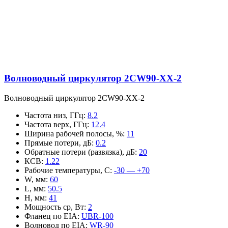
Волноводный циркулятор 2CW90-XX-2
Волноводный циркулятор 2CW90-XX-2
Частота низ, ГГц
:
8.2
Частота верх, ГГц
:
12.4
Ширина рабочей полосы, %
:
11
Прямые потери, дБ
:
0.2
Обратные потери (развязка), дБ
:
20
КСВ
:
1.22
Рабочие температуры, С
:
-30 — +70
W, мм
:
60
L, мм
:
50.5
H, мм
:
41
Мощность ср, Вт
:
2
Фланец по EIA
:
UBR-100
Волновод по EIA
:
WR-90