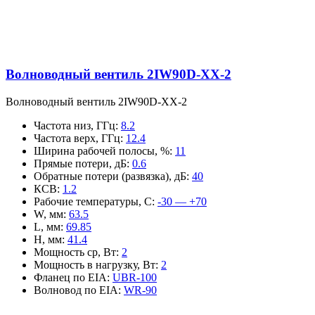
Волноводный вентиль 2IW90D-XX-2
Волноводный вентиль 2IW90D-XX-2
Частота низ, ГГц
:
8.2
Частота верх, ГГц
:
12.4
Ширина рабочей полосы, %
:
11
Прямые потери, дБ
:
0.6
Обратные потери (развязка), дБ
:
40
КСВ
:
1.2
Рабочие температуры, С
:
-30 — +70
W, мм
:
63.5
L, мм
:
69.85
H, мм
:
41.4
Мощность ср, Вт
:
2
Мощность в нагрузку, Вт
:
2
Фланец по EIA
:
UBR-100
Волновод по EIA
:
WR-90