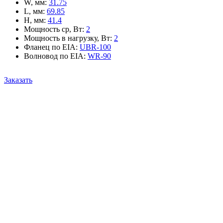
W, мм
:
31.75
L, мм
:
69.85
H, мм
:
41.4
Мощность ср, Вт
:
2
Мощность в нагрузку, Вт
:
2
Фланец по EIA
:
UBR-100
Волновод по EIA
:
WR-90
Заказать