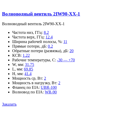
Волноводный вентиль 2IW90-XX-1
Волноводный вентиль 2IW90-XX-1
Частота низ, ГГц
:
8.2
Частота верх, ГГц
:
12.4
Ширина рабочей полосы, %
:
11
Прямые потери, дБ
:
0.2
Обратные потери (развязка), дБ
:
20
КСВ
:
1.22
Рабочие температуры, С
:
-30 — +70
W, мм
:
31.75
L, мм
:
69.85
H, мм
:
41.4
Мощность ср, Вт
:
2
Мощность в нагрузку, Вт
:
2
Фланец по EIA
:
UBR-100
Волновод по EIA
:
WR-90
Заказать