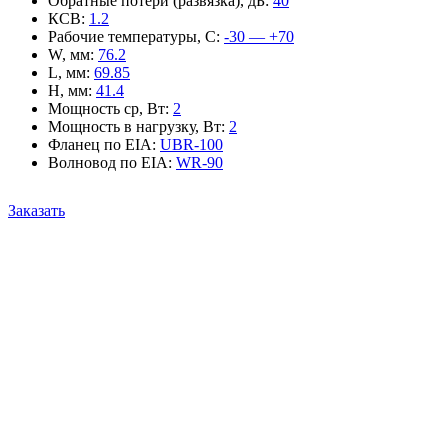
Обратные потери (развязка), дБ
:
40
КСВ
:
1.2
Рабочие температуры, С
:
-30 — +70
W, мм
:
76.2
L, мм
:
69.85
H, мм
:
41.4
Мощность ср, Вт
:
2
Мощность в нагрузку, Вт
:
2
Фланец по EIA
:
UBR-100
Волновод по EIA
:
WR-90
Заказать