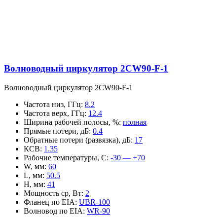
Волноводный циркулятор 2CW90-F-1
Волноводный циркулятор 2CW90-F-1
Частота низ, ГГц
:
8.2
Частота верх, ГГц
:
12.4
Ширина рабочей полосы, %
:
полная
Прямые потери, дБ
:
0.4
Обратные потери (развязка), дБ
:
17
КСВ
:
1.35
Рабочие температуры, С
:
-30 — +70
W, мм
:
60
L, мм
:
50.5
H, мм
:
41
Мощность ср, Вт
:
2
Фланец по EIA
:
UBR-100
Волновод по EIA
:
WR-90