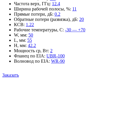
Частота верх, ГГц
:
12.4
Ширина рабочей полосы, %
:
11
Прямые потери, дБ
:
0.2
Обратные потери (развязка), дБ
:
20
КСВ
:
1.22
Рабочие температуры, С
:
-30 — +70
W, мм
:
50
L, мм
:
55
H, мм
:
42.2
Мощность ср, Вт
:
2
Фланец по EIA
:
UBR-100
Волновод по EIA
:
WR-90
Заказать