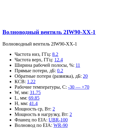
Волноводный вентиль 2IW90-XX-1
Волноводный вентиль 2IW90-XX-1
Частота низ, ГГц
:
8.2
Частота верх, ГГц
:
12.4
Ширина рабочей полосы, %
:
11
Прямые потери, дБ
:
0.2
Обратные потери (развязка), дБ
:
20
КСВ
:
1.22
Рабочие температуры, С
:
-30 — +70
W, мм
:
31.75
L, мм
:
69.85
H, мм
:
41.4
Мощность ср, Вт
:
2
Мощность в нагрузку, Вт
:
2
Фланец по EIA
:
UBR-100
Волновод по EIA
:
WR-90