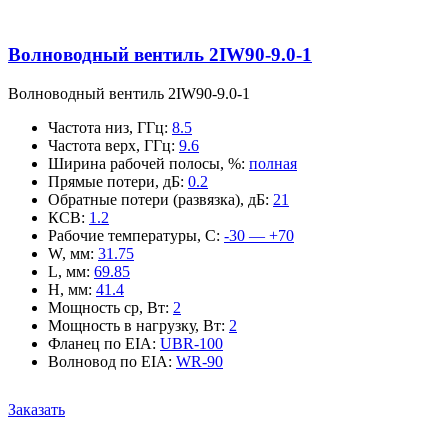
Волноводный вентиль 2IW90-9.0-1
Волноводный вентиль 2IW90-9.0-1
Частота низ, ГГц
:
8.5
Частота верх, ГГц
:
9.6
Ширина рабочей полосы, %
:
полная
Прямые потери, дБ
:
0.2
Обратные потери (развязка), дБ
:
21
КСВ
:
1.2
Рабочие температуры, С
:
-30 — +70
W, мм
:
31.75
L, мм
:
69.85
H, мм
:
41.4
Мощность ср, Вт
:
2
Мощность в нагрузку, Вт
:
2
Фланец по EIA
:
UBR-100
Волновод по EIA
:
WR-90
Заказать