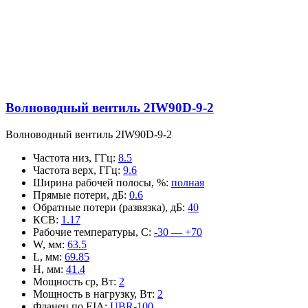
Волноводный вентиль 2IW90D-9-2
Волноводный вентиль 2IW90D-9-2
Частота низ, ГГц
:
8.5
Частота верх, ГГц
:
9.6
Ширина рабочей полосы, %
:
полная
Прямые потери, дБ
:
0.6
Обратные потери (развязка), дБ
:
40
КСВ
:
1.17
Рабочие температуры, С
:
-30 — +70
W, мм
:
63.5
L, мм
:
69.85
H, мм
:
41.4
Мощность ср, Вт
:
2
Мощность в нагрузку, Вт
:
2
Фланец по EIA
:
UBR-100