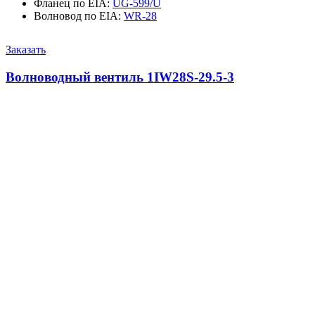
Фланец по EIA
:
UG-599/U
Волновод по EIA
:
WR-28
Заказать
Волноводный вентиль 1IW28S-29.5-3