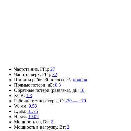
Частота низ, ГГц
:
27
Частота верх, ГГц
:
32
Ширина рабочей полосы, %
:
полная
Прямые потери, дБ
:
0.3
Обратные потери (развязка), дБ
:
18
КСВ
:
1.3
Рабочие температуры, С
:
-30 — +70
W, мм
:
9.53
L, мм
:
31.75
H, мм
:
19.05
Мощность ср, Вт
:
2
Мощность в нагрузку, Вт
:
2