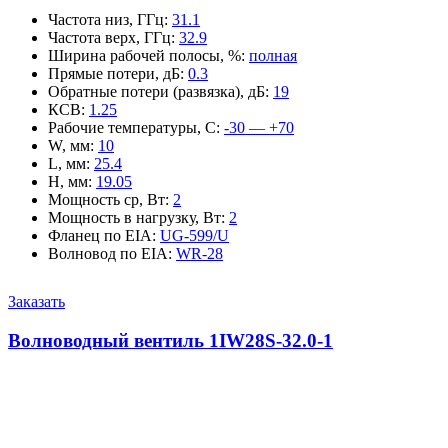
Частота низ, ГГц
:
31.1
Частота верх, ГГц
:
32.9
Ширина рабочей полосы, %
:
полная
Прямые потери, дБ
:
0.3
Обратные потери (развязка), дБ
:
19
КСВ
:
1.25
Рабочие температуры, С
:
-30 — +70
W, мм
:
10
L, мм
:
25.4
H, мм
:
19.05
Мощность ср, Вт
:
2
Мощность в нагрузку, Вт
:
2
Фланец по EIA
:
UG-599/U
Волновод по EIA
:
WR-28
Заказать
Волноводный вентиль 1IW28S-32.0-1