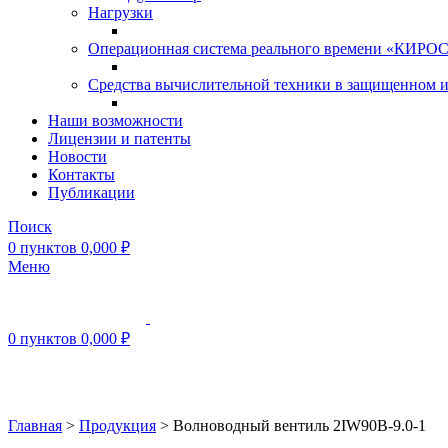
Нагрузки
Операционная система реального времени «КИРОС»
Средства вычислительной техники в защищенном 
Наши возможности
Лицензии и патенты
Новости
Контакты
Публикации
Поиск
0
пунктов
0,000
₽
Меню
0
пунктов
0,000
₽
Нажмите, чтобы увеличить
Главная
>
Продукция
>
Волноводный вентиль 2IW90B-9.0-1