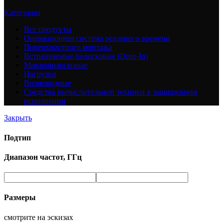
Категории
Все
продукты
Операционная система реального времени
Поверхностного монтажа
Встраиваемые полосковые (Drop-In)
Микрополосковые
Нагрузки
Волноводные
Средства вычислительной техники в защищенном
исполнении
Закрыть
Подтип
Диапазон частот, ГГц
Размеры
смотрите на эскизах