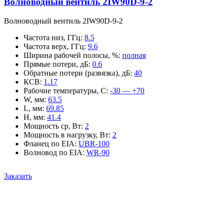
Волноводный вентиль 2IW90D-9-2
Волноводный вентиль 2IW90D-9-2
Частота низ, ГГц
:
8.5
Частота верх, ГГц
:
9.6
Ширина рабочей полосы, %
:
полная
Прямые потери, дБ
:
0.6
Обратные потери (развязка), дБ
:
40
КСВ
:
1.17
Рабочие температуры, С
:
-30 — +70
W, мм
:
63.5
L, мм
:
69.85
H, мм
:
41.4
Мощность ср, Вт
:
2
Мощность в нагрузку, Вт
:
2
Фланец по EIA
:
UBR-100
Волновод по EIA
:
WR-90
Заказать