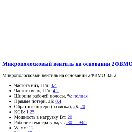
Микрополосковый вентиль на основании 2ФВМO-
Микрополосковый вентиль на основании 2ФВМO-3.8-2
Частота низ, ГГц
:
3.4
Частота верх, ГГц
:
4.2
Ширина рабочей полосы, %
:
полная
Прямые потери, дБ
:
0.4
Обратные потери (развязка), дБ
:
20
КСВ
:
1.25
Мощность в нагрузку, Вт
:
20
Рабочие температуры, С
:
-30 — +65
W, мм
:
12