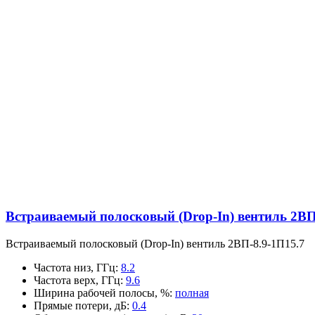
Встраиваемый полосковый (Drop-In) вентиль 2ВП
Встраиваемый полосковый (Drop-In) вентиль 2ВП-8.9-1П15.7
Частота низ, ГГц
:
8.2
Частота верх, ГГц
:
9.6
Ширина рабочей полосы, %
:
полная
Прямые потери, дБ
:
0.4