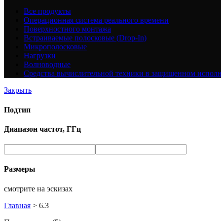
Все
продукты
Операционная система реального времени
Поверхностного монтажа
Встраиваемые полосковые (Drop-In)
Микрополосковые
Нагрузки
Волноводные
Средства вычислительной техники в защищенном испол
Закрыть
Подтип
Диапазон частот, ГГц
Размеры
смотрите на эскизах
Главная
>
6.3