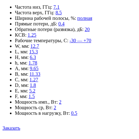
Частота низ, ГГц
:
7.1
Частота верх, ГГц
:
8.5
Ширина рабочей полосы, %
:
полная
Прямые потери, дБ
:
0.4
Обратные потери (развязка), дБ
:
20
КСВ
:
1.25
Рабочие температуры, С
:
-30 — +70
W, мм
:
12.7
L, мм
:
15.3
H, мм
:
6.3
h, мм
:
1.78
A, мм
:
9.65
B, мм
:
11.33
C, мм
:
1.27
D, мм
:
1.8
E, мм
:
5.2
F, мм
:
1.5
Мощность имп., Вт
:
2
Мощность ср, Вт
:
2
Мощность в нагрузку, Вт
:
0.5
Заказать