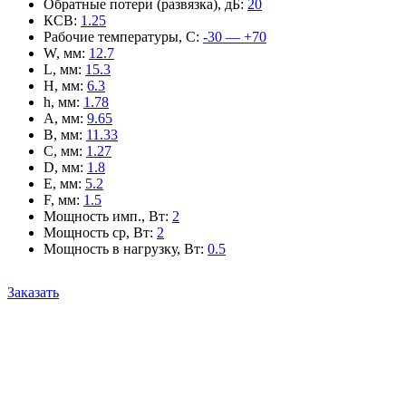
Обратные потери (развязка), дБ
:
20
КСВ
:
1.25
Рабочие температуры, С
:
-30 — +70
W, мм
:
12.7
L, мм
:
15.3
H, мм
:
6.3
h, мм
:
1.78
A, мм
:
9.65
B, мм
:
11.33
C, мм
:
1.27
D, мм
:
1.8
E, мм
:
5.2
F, мм
:
1.5
Мощность имп., Вт
:
2
Мощность ср, Вт
:
2
Мощность в нагрузку, Вт
:
0.5
Заказать