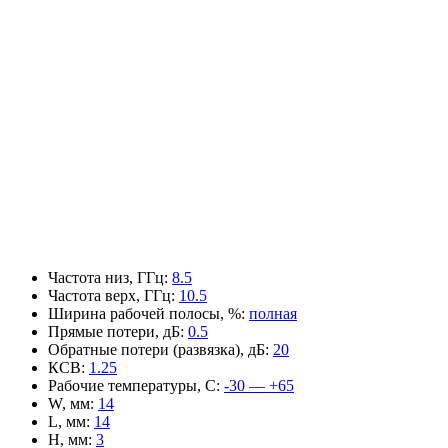
Частота низ, ГГц
:
8.5
Частота верх, ГГц
:
10.5
Ширина рабочей полосы, %
:
полная
Прямые потери, дБ
:
0.5
Обратные потери (развязка), дБ
:
20
КСВ
:
1.25
Рабочие температуры, С
:
-30 — +65
W, мм
:
14
L, мм
:
14
H, мм
:
3