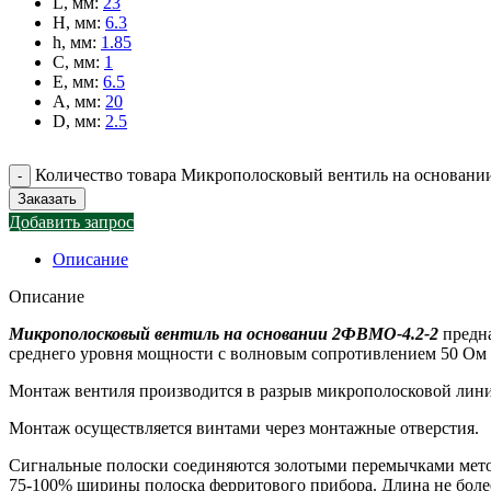
L, мм
:
23
H, мм
:
6.3
h, мм
:
1.85
C, мм
:
1
E, мм
:
6.5
A, мм
:
20
D, мм
:
2.5
Количество товара Микрополосковый вентиль на основан
Заказать
Добавить запрос
Описание
Описание
Микрополосковый вентиль на основании 2ФВМO-4.2-2
предна
среднего уровня мощности с волновым сопротивлением 50 Ом в
Монтаж вентиля производится в разрыв микрополосковой линии
Монтаж осуществляется винтами через монтажные отверстия.
Сигнальные полоски соединяются золотыми перемычками мето
75-100% ширины полоска ферритового прибора. Длина не боле