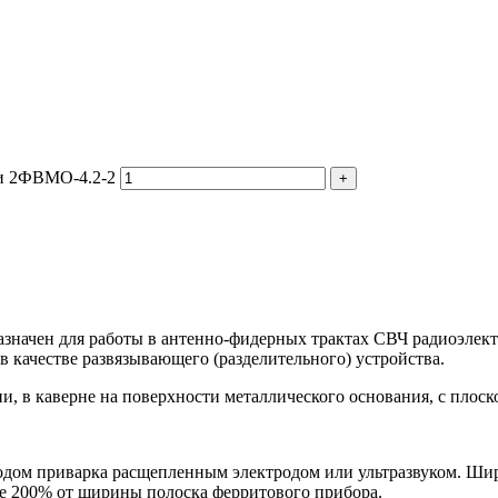
ии 2ФВМO-4.2-2
значен для работы в антенно-фидерных трактах СВЧ радиоэлек
 качестве развязывающего (разделительного) устройства.
, в каверне на поверхности металлического основания, с плоск
дом приварка расщепленным электродом или ультразвуком. Ши
е 200% от ширины полоска ферритового прибора.