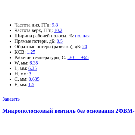
Частота низ, ГГц
:
9.8
Частота верх, ГГц
:
10.2
Ширина рабочей полосы, %
:
полная
Прямые потери, дБ
:
0.5
Обратные потери (развязка), дБ
:
20
КСВ
:
1.25
Рабочие температуры, С
:
-30 — +65
W, мм
:
6.35
L, мм
:
6.35
H, мм
:
3
C, мм
:
0.635
E, мм
:
1.5
Заказать
Микрополосковый вентиль без основания 2ФВМ-