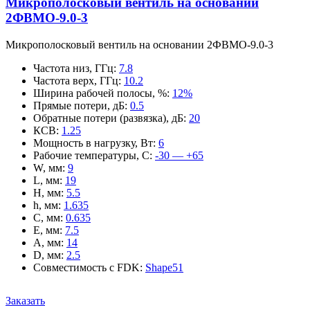
Микрополосковый вентиль на основании
2ФВМO-9.0-3
Микрополосковый вентиль на основании 2ФВМO-9.0-3
Частота низ, ГГц
:
7.8
Частота верх, ГГц
:
10.2
Ширина рабочей полосы, %
:
12%
Прямые потери, дБ
:
0.5
Обратные потери (развязка), дБ
:
20
КСВ
:
1.25
Мощность в нагрузку, Вт
:
6
Рабочие температуры, С
:
-30 — +65
W, мм
:
9
L, мм
:
19
H, мм
:
5.5
h, мм
:
1.635
C, мм
:
0.635
E, мм
:
7.5
A, мм
:
14
D, мм
:
2.5
Совместимость с FDK
:
Shape51
Заказать