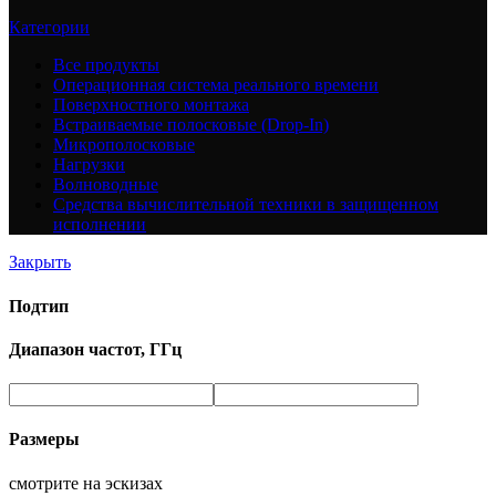
Категории
Все
продукты
Операционная система реального времени
Поверхностного монтажа
Встраиваемые полосковые (Drop-In)
Микрополосковые
Нагрузки
Волноводные
Средства вычислительной техники в защищенном
исполнении
Закрыть
Подтип
Диапазон частот, ГГц
Размеры
смотрите на эскизах