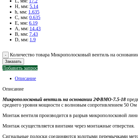
L, мм
:
17.2
H, мм
:
5.14
h, мм
:
1.635
C, мм
:
0.635
E, мм
:
6.19
A, мм
:
14.43
B, мм
:
7.43
D, мм
:
1.9
Количество товара Микрополосковый вентиль на основан
Заказать
Добавить запрос
Описание
Описание
Микрополосковый вентиль на основании 2ФВМO-7.5-18
предн
среднего уровня мощности с волновым сопротивлением 50 Ом в
Монтаж вентиля производится в разрыв микрополосковой линии
Монтаж осуществляется винтами через монтажные отверстия.
Сигнальные полоски соединяются золотыми перемычками мето