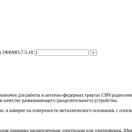
ии 2ФВМO-7.5-18
азначен для работы в антенно-фидерных трактах СВЧ радиоэле
 качестве развязывающего (разделительного) устройства.
, в каверне на поверхности металлического основания, с плоск
дом приварка расщепленным электродом или ультразвуком. Ши