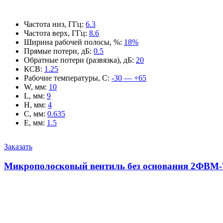
Частота низ, ГГц
:
6.3
Частота верх, ГГц
:
8.6
Ширина рабочей полосы, %
:
18%
Прямые потери, дБ
:
0.5
Обратные потери (развязка), дБ
:
20
КСВ
:
1.25
Рабочие температуры, С
:
-30 — +65
W, мм
:
10
L, мм
:
9
H, мм
:
4
C, мм
:
0.635
E, мм
:
1.5
Заказать
Микрополосковый вентиль без основания 2ФВМ-7