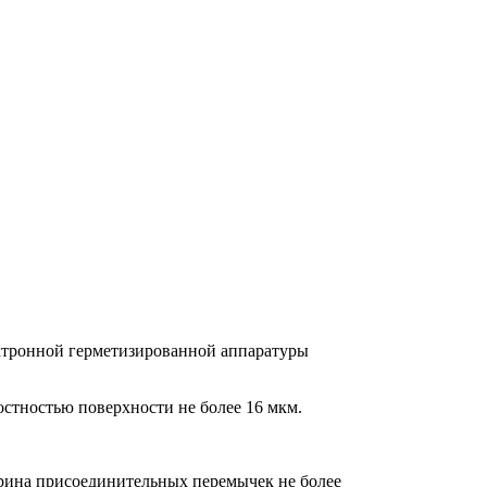
ктронной герметизированной аппаратуры
остностью поверхности не более 16 мкм.
рина присоединительных перемычек не более