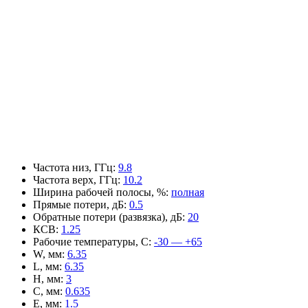
Частота низ, ГГц
:
9.8
Частота верх, ГГц
:
10.2
Ширина рабочей полосы, %
:
полная
Прямые потери, дБ
:
0.5
Обратные потери (развязка), дБ
:
20
КСВ
:
1.25
Рабочие температуры, С
:
-30 — +65
W, мм
:
6.35
L, мм
:
6.35
H, мм
:
3
C, мм
:
0.635
E, мм
:
1.5