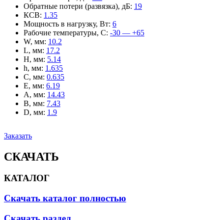
Обратные потери (развязка), дБ
:
19
КСВ
:
1.35
Мощность в нагрузку, Вт
:
6
Рабочие температуры, С
:
-30 — +65
W, мм
:
10.2
L, мм
:
17.2
H, мм
:
5.14
h, мм
:
1.635
C, мм
:
0.635
E, мм
:
6.19
A, мм
:
14.43
B, мм
:
7.43
D, мм
:
1.9
Заказать
СКАЧАТЬ
КАТАЛОГ
Скачать каталог полностью
Скачать раздел