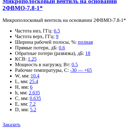
Микрополосковый вентиль на основании
2ФВМO-7.8-1*
Микрополосковый вентиль на основании 2ФВМO-7.8-1*
Частота низ, ГГц
:
6.5
Частота верх, ГГц
:
9
Ширина рабочей полосы, %
:
полная
Прямые потери, дБ
:
0.6
Обратные потери (развязка), дБ
:
18
КСВ
:
1.25
Мощность в нагрузку, Вт
:
0.5
Рабочие температуры, С
:
-30 — +65
W, мм
:
10.4
L, мм
:
25.4
H, мм
:
6
h, мм
:
2.635
C, мм
:
0.635
E, мм
:
7.2
D, мм
:
5.2
Заказать