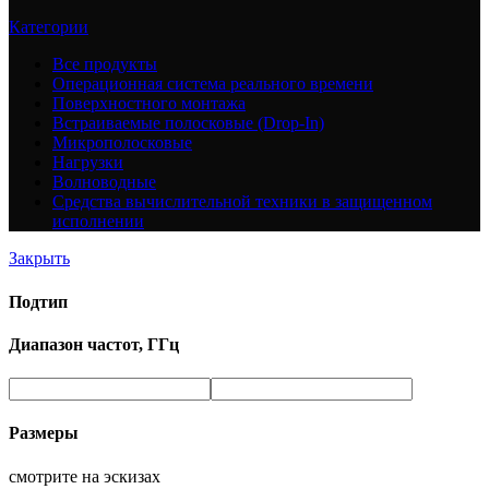
Категории
Все
продукты
Операционная система реального времени
Поверхностного монтажа
Встраиваемые полосковые (Drop-In)
Микрополосковые
Нагрузки
Волноводные
Средства вычислительной техники в защищенном
исполнении
Закрыть
Подтип
Диапазон частот, ГГц
Размеры
смотрите на эскизах