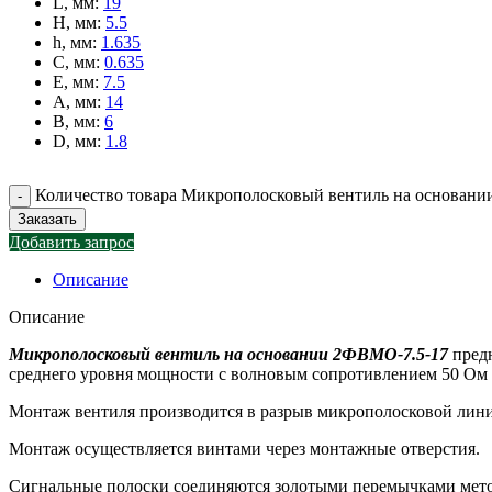
L, мм
:
19
H, мм
:
5.5
h, мм
:
1.635
C, мм
:
0.635
E, мм
:
7.5
A, мм
:
14
B, мм
:
6
D, мм
:
1.8
Количество товара Микрополосковый вентиль на основан
Заказать
Добавить запрос
Описание
Описание
Микрополосковый вентиль на основании 2ФВМO-7.5-17
предн
среднего уровня мощности с волновым сопротивлением 50 Ом в
Монтаж вентиля производится в разрыв микрополосковой линии
Монтаж осуществляется винтами через монтажные отверстия.
Сигнальные полоски соединяются золотыми перемычками мето