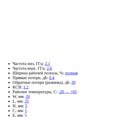
Частота низ, ГГц
:
2.1
Частота верх, ГГц
:
2.6
Ширина рабочей полосы, %
:
полная
Прямые потери, дБ
:
0.4
Обратные потери (развязка), дБ
:
20
КСВ
:
1.2
Рабочие температуры, С
:
-20 — +65
W, мм
:
20
L, мм
:
25
H, мм
:
5
C, мм
:
1
E, мм
:
5