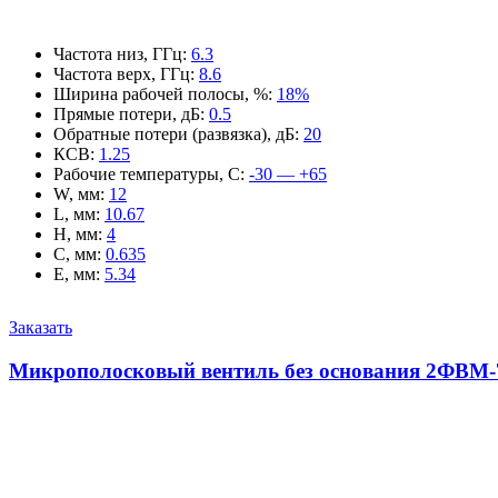
Частота низ, ГГц
:
6.3
Частота верх, ГГц
:
8.6
Ширина рабочей полосы, %
:
18%
Прямые потери, дБ
:
0.5
Обратные потери (развязка), дБ
:
20
КСВ
:
1.25
Рабочие температуры, С
:
-30 — +65
W, мм
:
12
L, мм
:
10.67
H, мм
:
4
C, мм
:
0.635
E, мм
:
5.34
Заказать
Микрополосковый вентиль без основания 2ФВМ-7