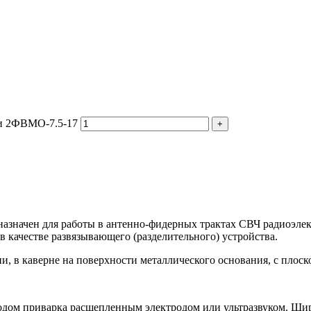
ии 2ФВМO-7.5-17
азначен для работы в антенно-фидерных трактах СВЧ радиоэле
 качестве развязывающего (разделительного) устройства.
, в каверне на поверхности металлического основания, с плоск
дом приварка расщепленным электродом или ультразвуком. Ши