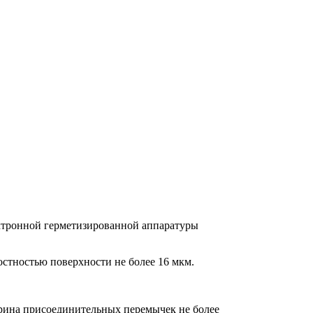
ктронной герметизированной аппаратуры
остностью поверхности не более 16 мкм.
рина присоединительных перемычек не более