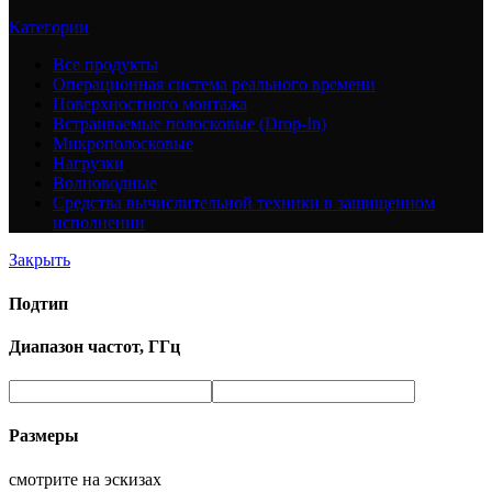
Категории
Все
продукты
Операционная система реального времени
Поверхностного монтажа
Встраиваемые полосковые (Drop-In)
Микрополосковые
Нагрузки
Волноводные
Средства вычислительной техники в защищенном
исполнении
Закрыть
Подтип
Диапазон частот, ГГц
Размеры
смотрите на эскизах