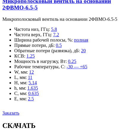
Микрополосковый вентиль на основании
2ФВМO-6.5-5
Микрополосковый вентиль на основании 2ФВМO-6.5-5
Частота низ, ГГц
:
5.8
Частота верх, ГГц
:
7.2
Ширина рабочей полосы, %
:
полная
Прямые потери, дБ
:
0.5
Обратные потери (развязка), дБ
:
20
КСВ
:
1.25
Мощность в нагрузку, Вт
:
0.25
Рабочие температуры, С
:
-30 — +65
W, мм
:
12
L, мм
:
11
H, мм
:
5.14
h, мм
:
1.635
C, мм
:
0.635
E, мм
:
2.5
Заказать
СКАЧАТЬ