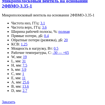
Микрополосковый вентиль на основании
2ФВМO-3.35-1
Микрополосковый вентиль на основании 2ФВМO-3.35-1
Частота низ, ГГц
:
3.1
Частота верх, ГГц
:
3.6
Ширина рабочей полосы, %
:
полная
Прямые потери, дБ
:
0.4
Обратные потери (развязка), дБ
:
20
КСВ
:
1.25
Мощность в нагрузку, Вт
:
0.5
Рабочие температуры, С
:
-30 — +65
W, мм
:
19
L, мм
:
31
H, мм
:
7.5
h, мм
:
3.9
C, мм
:
1
E, мм
:
11
A, мм
:
25.6
B, мм
:
13.6
D, мм
:
2.7
Заказать