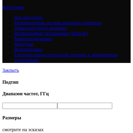
Категории
Все
продукты
Операционная система реального времени
Поверхностного монтажа
Встраиваемые полосковые (Drop-In)
Микрополосковые
Нагрузки
Волноводные
Средства вычислительной техники в защищенном
исполнении
Закрыть
Подтип
Диапазон частот, ГГц
Размеры
смотрите на эскизах