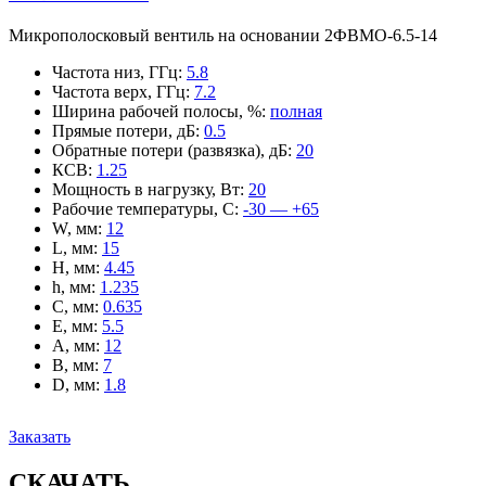
Микрополосковый вентиль на основании 2ФВМO-6.5-14
Частота низ, ГГц
:
5.8
Частота верх, ГГц
:
7.2
Ширина рабочей полосы, %
:
полная
Прямые потери, дБ
:
0.5
Обратные потери (развязка), дБ
:
20
КСВ
:
1.25
Мощность в нагрузку, Вт
:
20
Рабочие температуры, С
:
-30 — +65
W, мм
:
12
L, мм
:
15
H, мм
:
4.45
h, мм
:
1.235
C, мм
:
0.635
E, мм
:
5.5
A, мм
:
12
B, мм
:
7
D, мм
:
1.8
Заказать
СКАЧАТЬ