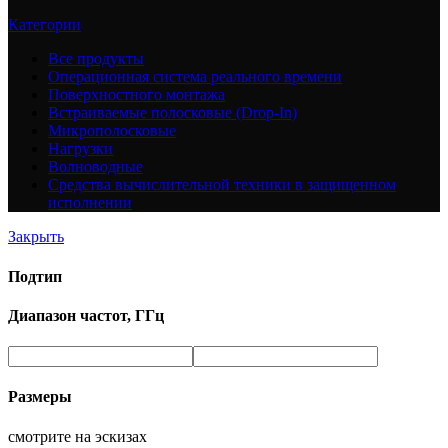
Категории
Все
продукты
Операционная система реального времени
Поверхностного монтажа
Встраиваемые полосковые (Drop-In)
Микрополосковые
Нагрузки
Волноводные
Средства вычислительной техники в защищенном
исполнении
Закрыть
Подтип
Диапазон частот, ГГц
Размеры
смотрите на эскизах