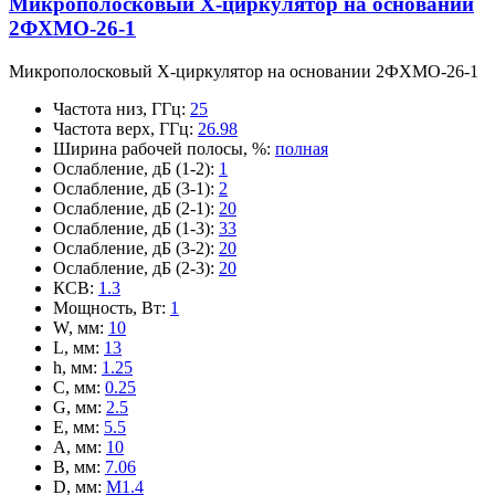
Микрополосковый X-циркулятор на основании
2ФХМО-26-1
Микрополосковый X-циркулятор на основании 2ФХМО-26-1
Частота низ, ГГц
:
25
Частота верх, ГГц
:
26.98
Ширина рабочей полосы, %
:
полная
Ослабление, дБ (1-2)
:
1
Ослабление, дБ (3-1)
:
2
Ослабление, дБ (2-1)
:
20
Ослабление, дБ (1-3)
:
33
Ослабление, дБ (3-2)
:
20
Ослабление, дБ (2-3)
:
20
КСВ
:
1.3
Мощность, Вт
:
1
W, мм
:
10
L, мм
:
13
h, мм
:
1.25
C, мм
:
0.25
G, мм
:
2.5
E, мм
:
5.5
A, мм
:
10
B, мм
:
7.06
D, мм
:
M1.4