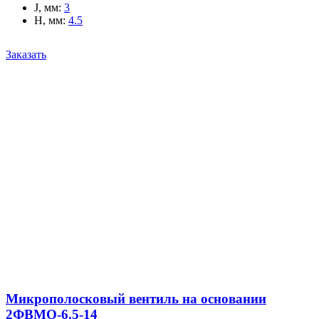
J, мм
:
3
H, мм
:
4.5
Заказать
Микрополосковый вентиль на основании
2ФВМO-6.5-14