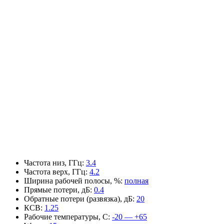
Частота низ, ГГц
:
3.4
Частота верх, ГГц
:
4.2
Ширина рабочей полосы, %
:
полная
Прямые потери, дБ
:
0.4
Обратные потери (развязка), дБ
:
20
КСВ
:
1.25
Рабочие температуры, С
:
-20 — +65