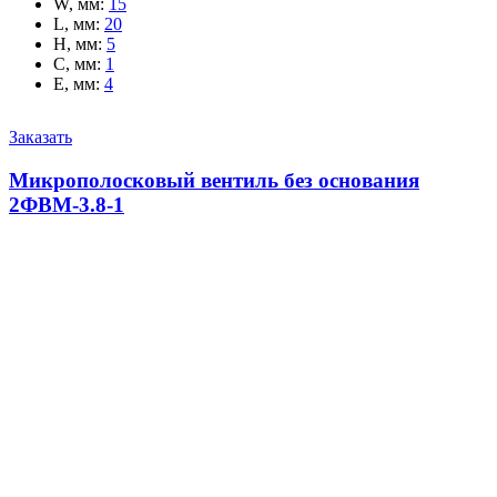
W, мм
:
15
L, мм
:
20
H, мм
:
5
C, мм
:
1
E, мм
:
4
Заказать
Микрополосковый вентиль без основания
2ФВМ-3.8-1