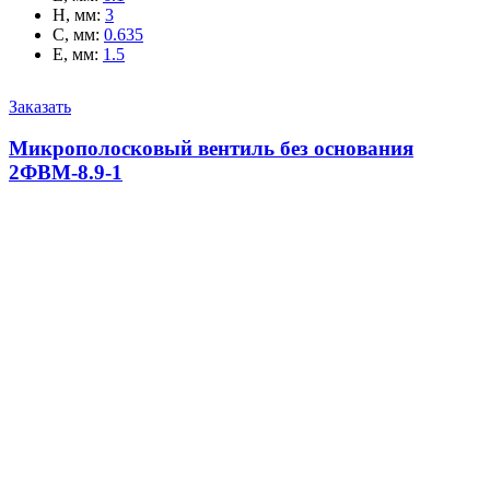
H, мм
:
3
C, мм
:
0.635
E, мм
:
1.5
Заказать
Микрополосковый вентиль без основания
2ФВМ-8.9-1