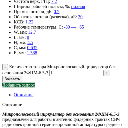
Частота верх, ГГц
:
7.2
Ширина рабочей полосы, %
:
полная
Прямые потери, дБ
:
0.5
Обратные потери (развязка), дБ
:
20
КСВ
:
1.22
Рабочие температуры, С
:
-30 — +65
W, мм
:
12.7
L, мм
:
8
H, мм
:
4.5
C, мм
:
0.635
E, мм
:
1.588
Количество товара Микрополосковый циркулятор без
основания 2ФЦМ-6.5-3
Заказать
Добавить запрос
Описание
Описание
Микрополосковый циркулятор без основания 2ФЦМ-6.5-3
предназначен для работы в антенно-фидерных трактах СВЧ
радиоэлектронной герметизированной аппаратуры среднего