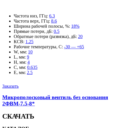
Частота низ, ГГц
:
6.3
Частота верх, ГГц
:
8.6
Ширина рабочей полосы, %
:
18%
Прямые потери, дБ
:
0.5
Обратные потери (развязка), дБ
:
20
КСВ
:
1.25
Рабочие температуры, С
:
-30 — +65
W, мм
:
10
L, мм
:
9
H, мм
:
4
C, мм
:
0.635
E, мм
:
2.5
Заказать
Микрополосковый вентиль без основания
2ФВМ-7.5-8*
СКАЧАТЬ