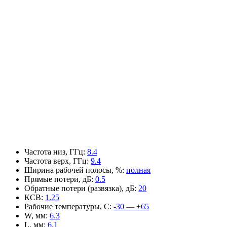
Частота низ, ГГц
:
8.4
Частота верх, ГГц
:
9.4
Ширина рабочей полосы, %
:
полная
Прямые потери, дБ
:
0.5
Обратные потери (развязка), дБ
:
20
КСВ
:
1.25
Рабочие температуры, С
:
-30 — +65
W, мм
:
6.3
L, мм
:
6.1