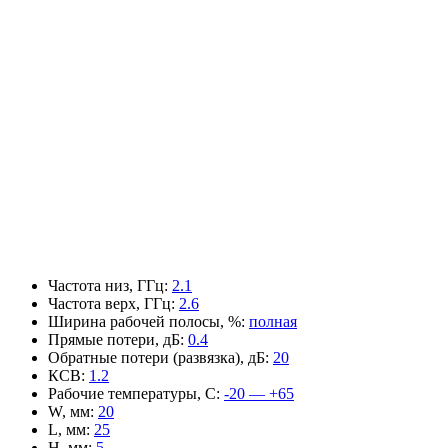
Частота низ, ГГц
:
2.1
Частота верх, ГГц
:
2.6
Ширина рабочей полосы, %
:
полная
Прямые потери, дБ
:
0.4
Обратные потери (развязка), дБ
:
20
КСВ
:
1.2
Рабочие температуры, С
:
-20 — +65
W, мм
:
20
L, мм
:
25
H, мм
:
5