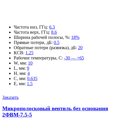
Частота низ, ГГц
:
6.3
Частота верх, ГГц
:
8.6
Ширина рабочей полосы, %
:
18%
Прямые потери, дБ
:
0.5
Обратные потери (развязка), дБ
:
20
КСВ
:
1.25
Рабочие температуры, С
:
-30 — +65
W, мм
:
10
L, мм
:
9
H, мм
:
4
C, мм
:
0.635
E, мм
:
1.5
Заказать
Микрополосковый вентиль без основания
2ФВМ-7.5-5