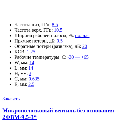
Частота низ, ГГц
:
8.5
Частота верх, ГГц
:
10.5
Ширина рабочей полосы, %
:
полная
Прямые потери, дБ
:
0.5
Обратные потери (развязка), дБ
:
20
КСВ
:
1.25
Рабочие температуры, С
:
-30 — +65
W, мм
:
14
L, мм
:
14
H, мм
:
3
C, мм
:
0.635
E, мм
:
2.5
Заказать
Микрополосковый вентиль без основания
2ФВМ-9.5-3*