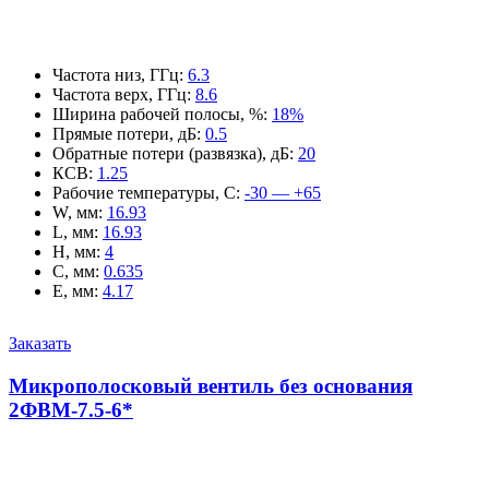
Частота низ, ГГц
:
6.3
Частота верх, ГГц
:
8.6
Ширина рабочей полосы, %
:
18%
Прямые потери, дБ
:
0.5
Обратные потери (развязка), дБ
:
20
КСВ
:
1.25
Рабочие температуры, С
:
-30 — +65
W, мм
:
16.93
L, мм
:
16.93
H, мм
:
4
C, мм
:
0.635
E, мм
:
4.17
Заказать
Микрополосковый вентиль без основания
2ФВМ-7.5-6*