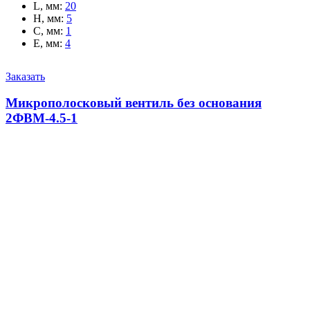
L, мм
:
20
H, мм
:
5
C, мм
:
1
E, мм
:
4
Заказать
Микрополосковый вентиль без основания
2ФВМ-4.5-1