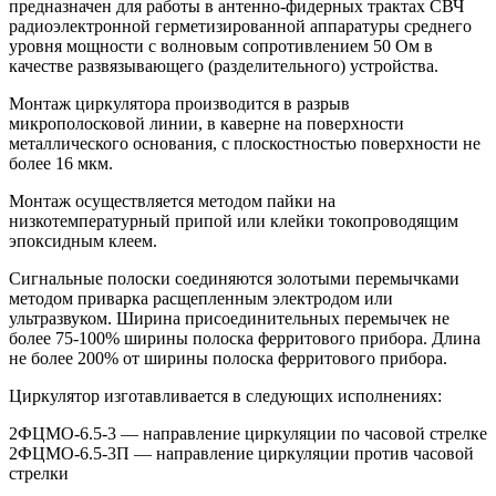
предназначен для работы в антенно-фидерных трактах СВЧ
радиоэлектронной герметизированной аппаратуры среднего
уровня мощности с волновым сопротивлением 50 Ом в
качестве развязывающего (разделительного) устройства.
Монтаж циркулятора производится в разрыв
микрополосковой линии, в каверне на поверхности
металлического основания, с плоскостностью поверхности не
более 16 мкм.
Монтаж осуществляется методом пайки на
низкотемпературный припой или клейки токопроводящим
эпоксидным клеем.
Сигнальные полоски соединяются золотыми перемычками
методом приварка расщепленным электродом или
ультразвуком. Ширина присоединительных перемычек не
более 75-100% ширины полоска ферритового прибора. Длина
не более 200% от ширины полоска ферритового прибора.
Циркулятор изготавливается в следующих исполнениях:
2ФЦМО-6.5-3 — направление циркуляции по часовой стрелке
2ФЦМО-6.5-3П — направление циркуляции против часовой
стрелки