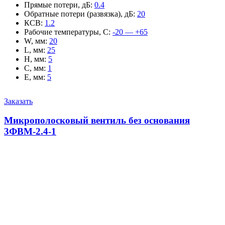
Прямые потери, дБ
:
0.4
Обратные потери (развязка), дБ
:
20
КСВ
:
1.2
Рабочие температуры, С
:
-20 — +65
W, мм
:
20
L, мм
:
25
H, мм
:
5
C, мм
:
1
E, мм
:
5
Заказать
Микрополосковый вентиль без основания
3ФВМ-2.4-1