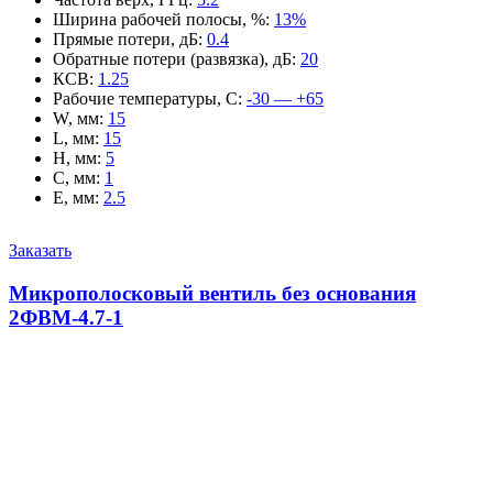
Ширина рабочей полосы, %
:
13%
Прямые потери, дБ
:
0.4
Обратные потери (развязка), дБ
:
20
КСВ
:
1.25
Рабочие температуры, С
:
-30 — +65
W, мм
:
15
L, мм
:
15
H, мм
:
5
C, мм
:
1
E, мм
:
2.5
Заказать
Микрополосковый вентиль без основания
2ФВМ-4.7-1