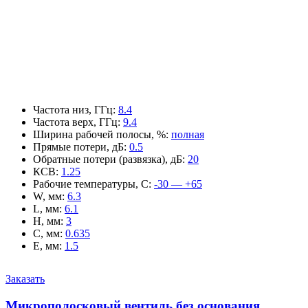
Частота низ, ГГц
:
8.4
Частота верх, ГГц
:
9.4
Ширина рабочей полосы, %
:
полная
Прямые потери, дБ
:
0.5
Обратные потери (развязка), дБ
:
20
КСВ
:
1.25
Рабочие температуры, С
:
-30 — +65
W, мм
:
6.3
L, мм
:
6.1
H, мм
:
3
C, мм
:
0.635
E, мм
:
1.5
Заказать
Микрополосковый вентиль без основания