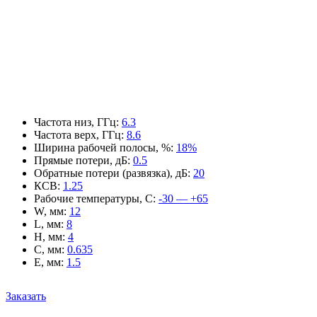
Частота низ, ГГц
:
6.3
Частота верх, ГГц
:
8.6
Ширина рабочей полосы, %
:
18%
Прямые потери, дБ
:
0.5
Обратные потери (развязка), дБ
:
20
КСВ
:
1.25
Рабочие температуры, С
:
-30 — +65
W, мм
:
12
L, мм
:
8
H, мм
:
4
C, мм
:
0.635
E, мм
:
1.5
Заказать