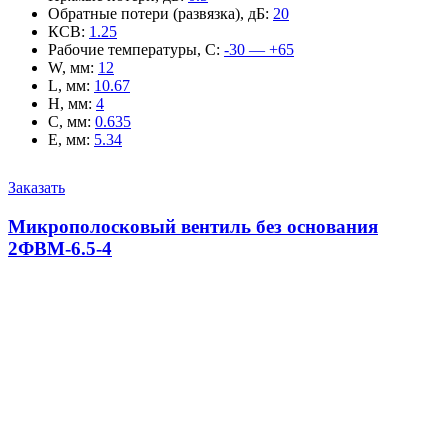
Обратные потери (развязка), дБ
:
20
КСВ
:
1.25
Рабочие температуры, С
:
-30 — +65
W, мм
:
12
L, мм
:
10.67
H, мм
:
4
C, мм
:
0.635
E, мм
:
5.34
Заказать
Микрополосковый вентиль без основания
2ФВМ-6.5-4