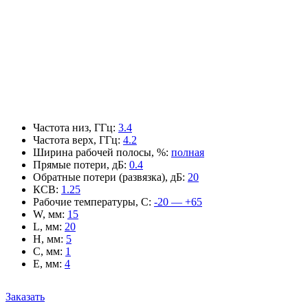
Частота низ, ГГц
:
3.4
Частота верх, ГГц
:
4.2
Ширина рабочей полосы, %
:
полная
Прямые потери, дБ
:
0.4
Обратные потери (развязка), дБ
:
20
КСВ
:
1.25
Рабочие температуры, С
:
-20 — +65
W, мм
:
15
L, мм
:
20
H, мм
:
5
C, мм
:
1
E, мм
:
4
Заказать