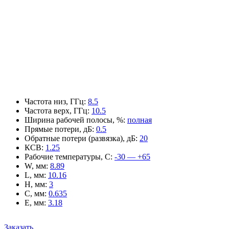
Частота низ, ГГц
:
8.5
Частота верх, ГГц
:
10.5
Ширина рабочей полосы, %
:
полная
Прямые потери, дБ
:
0.5
Обратные потери (развязка), дБ
:
20
КСВ
:
1.25
Рабочие температуры, С
:
-30 — +65
W, мм
:
8.89
L, мм
:
10.16
H, мм
:
3
C, мм
:
0.635
E, мм
:
3.18
Заказать