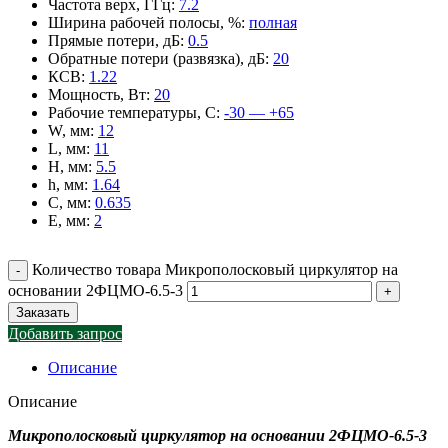
Частота верх, ГГц
:
7.2
Ширина рабочей полосы, %
:
полная
Прямые потери, дБ
:
0.5
Обратные потери (развязка), дБ
:
20
КСВ
:
1.22
Мощность, Вт
:
20
Рабочие температуры, С
:
-30 — +65
W, мм
:
12
L, мм
:
11
H, мм
:
5.5
h, мм
:
1.64
C, мм
:
0.635
E, мм
:
2
Количество товара Микрополосковый циркулятор на
основании 2ФЦМО-6.5-3
Заказать
Добавить запрос
Описание
Описание
Микрополосковый циркулятор на основании 2ФЦМО-6.5-3