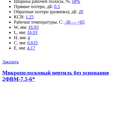
Ширина рабочей полосы, %
:
18%
Прямые потери, дБ
:
0.5
Обратные потери (развязка), дБ
:
20
КСВ
:
1.25
Рабочие температуры, С
:
-30 — +65
W, мм
:
16.93
L, мм
:
16.93
H, мм
:
4
C, мм
:
0.635
E, мм
:
4.17
Заказать
Микрополосковый вентиль без основания
2ФВМ-7.5-6*