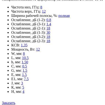
Частота низ, ГГц
:
8
Частота верх, ГГц
:
12
Ширина рабочей полосы, %
:
полная
Ослабление, дБ (1-2)
:
0.8
Ослабление, дБ (3-1)
:
1.4
Ослабление, дБ (2-1)
:
18
Ослабление, дБ (1-3)
:
30
Ослабление, дБ (3-2)
:
18
Ослабление, дБ (2-3)
:
18
КСВ
:
1.35
Мощность, Вт
:
12
W, мм
:
8
L, мм
:
10.5
h, мм
:
1.50
C, мм
:
0.5
G, мм
:
1.5
E, мм
:
1.5
E1, мм
:
7.5
J, мм
:
3
К, мм
:
5
H, мм
:
4
Заказать