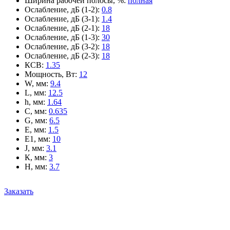
Ширина рабочей полосы, %
:
полная
Ослабление, дБ (1-2)
:
0.8
Ослабление, дБ (3-1)
:
1.4
Ослабление, дБ (2-1)
:
18
Ослабление, дБ (1-3)
:
30
Ослабление, дБ (3-2)
:
18
Ослабление, дБ (2-3)
:
18
КСВ
:
1.35
Мощность, Вт
:
12
W, мм
:
9.4
L, мм
:
12.5
h, мм
:
1.64
C, мм
:
0.635
G, мм
:
6.5
E, мм
:
1.5
E1, мм
:
10
J, мм
:
3.1
К, мм
:
3
H, мм
:
3.7
Заказать