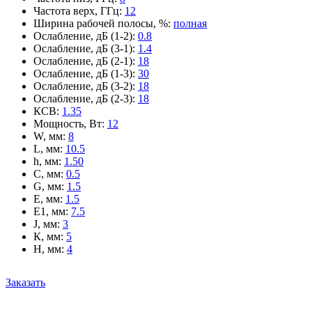
Частота верх, ГГц
:
12
Ширина рабочей полосы, %
:
полная
Ослабление, дБ (1-2)
:
0.8
Ослабление, дБ (3-1)
:
1.4
Ослабление, дБ (2-1)
:
18
Ослабление, дБ (1-3)
:
30
Ослабление, дБ (3-2)
:
18
Ослабление, дБ (2-3)
:
18
КСВ
:
1.35
Мощность, Вт
:
12
W, мм
:
8
L, мм
:
10.5
h, мм
:
1.50
C, мм
:
0.5
G, мм
:
1.5
E, мм
:
1.5
E1, мм
:
7.5
J, мм
:
3
К, мм
:
5
H, мм
:
4
Заказать