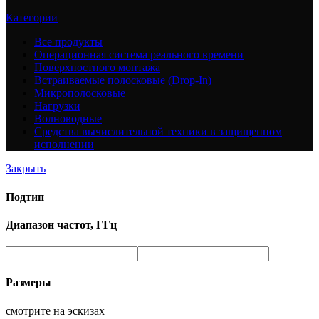
Категории
Все
продукты
Операционная система реального времени
Поверхностного монтажа
Встраиваемые полосковые (Drop-In)
Микрополосковые
Нагрузки
Волноводные
Средства вычислительной техники в защищенном
исполнении
Закрыть
Подтип
Диапазон частот, ГГц
Размеры
смотрите на эскизах