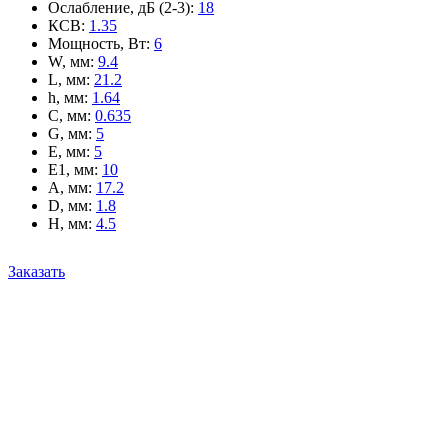
Ослабление, дБ (2-3)
:
18
КСВ
:
1.35
Мощность, Вт
:
6
W, мм
:
9.4
L, мм
:
21.2
h, мм
:
1.64
C, мм
:
0.635
G, мм
:
5
E, мм
:
5
E1, мм
:
10
A, мм
:
17.2
D, мм
:
1.8
H, мм
:
4.5
Заказать