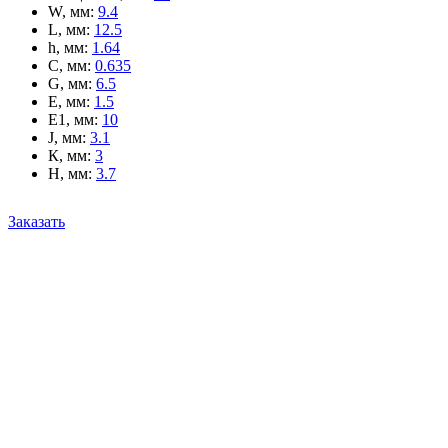
W, мм
:
9.4
L, мм
:
12.5
h, мм
:
1.64
C, мм
:
0.635
G, мм
:
6.5
E, мм
:
1.5
E1, мм
:
10
J, мм
:
3.1
К, мм
:
3
H, мм
:
3.7
Заказать