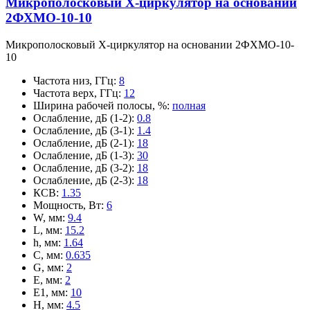
Микрополосковый X-циркулятор на основании
2ФХМО-10-10
Микрополосковый X-циркулятор на основании 2ФХМО-10-
10
Частота низ, ГГц
:
8
Частота верх, ГГц
:
12
Ширина рабочей полосы, %
:
полная
Ослабление, дБ (1-2)
:
0.8
Ослабление, дБ (3-1)
:
1.4
Ослабление, дБ (2-1)
:
18
Ослабление, дБ (1-3)
:
30
Ослабление, дБ (3-2)
:
18
Ослабление, дБ (2-3)
:
18
КСВ
:
1.35
Мощность, Вт
:
6
W, мм
:
9.4
L, мм
:
15.2
h, мм
:
1.64
C, мм
:
0.635
G, мм
:
2
E, мм
:
2
E1, мм
:
10
H, мм
:
4.5