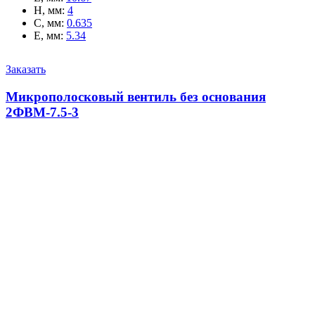
H, мм
:
4
C, мм
:
0.635
E, мм
:
5.34
Заказать
Микрополосковый вентиль без основания
2ФВМ-7.5-3