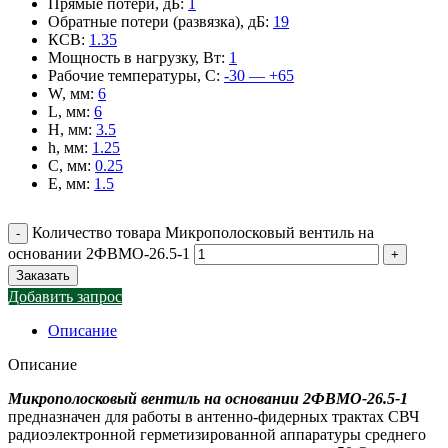
Прямые потери, дБ
:
1
Обратные потери (развязка), дБ
:
19
КСВ
:
1.35
Мощность в нагрузку, Вт
:
1
Рабочие температуры, С
:
-30 — +65
W, мм
:
6
L, мм
:
6
H, мм
:
3.5
h, мм
:
1.25
C, мм
:
0.25
E, мм
:
1.5
Количество товара Микрополосковый вентиль на
основании 2ФВМO-26.5-1
Заказать
Добавить запрос
Описание
Описание
Микрополосковый вентиль на основании 2ФВМO-26.5-1
предназначен для работы в антенно-фидерных трактах СВЧ
радиоэлектронной герметизированной аппаратуры среднего