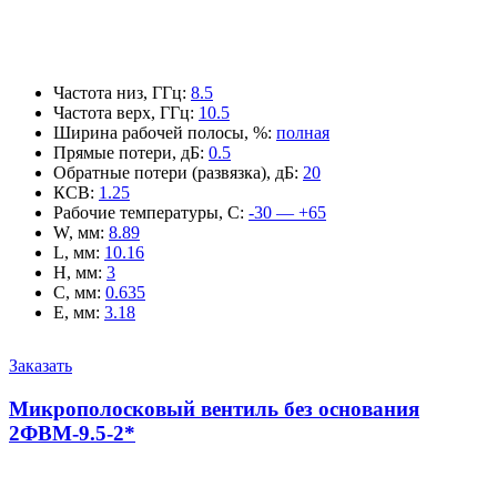
Частота низ, ГГц
:
8.5
Частота верх, ГГц
:
10.5
Ширина рабочей полосы, %
:
полная
Прямые потери, дБ
:
0.5
Обратные потери (развязка), дБ
:
20
КСВ
:
1.25
Рабочие температуры, С
:
-30 — +65
W, мм
:
8.89
L, мм
:
10.16
H, мм
:
3
C, мм
:
0.635
E, мм
:
3.18
Заказать
Микрополосковый вентиль без основания
2ФВМ-9.5-2*