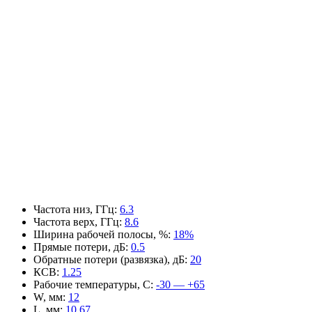
Частота низ, ГГц
:
6.3
Частота верх, ГГц
:
8.6
Ширина рабочей полосы, %
:
18%
Прямые потери, дБ
:
0.5
Обратные потери (развязка), дБ
:
20
КСВ
:
1.25
Рабочие температуры, С
:
-30 — +65
W, мм
:
12
L, мм
:
10.67