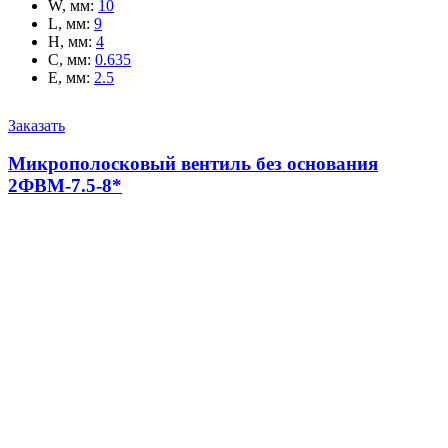
W, мм
:
10
L, мм
:
9
H, мм
:
4
C, мм
:
0.635
E, мм
:
2.5
Заказать
Микрополосковый вентиль без основания
2ФВМ-7.5-8*