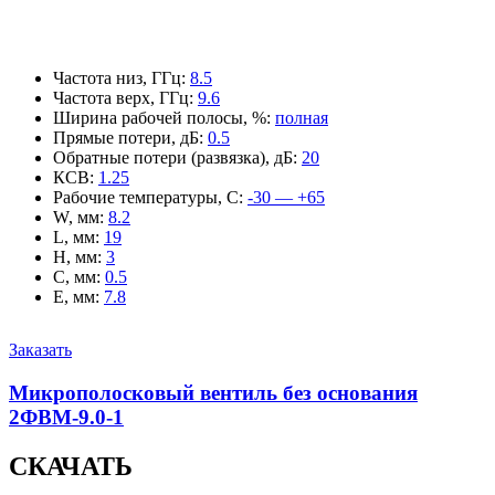
Частота низ, ГГц
:
8.5
Частота верх, ГГц
:
9.6
Ширина рабочей полосы, %
:
полная
Прямые потери, дБ
:
0.5
Обратные потери (развязка), дБ
:
20
КСВ
:
1.25
Рабочие температуры, С
:
-30 — +65
W, мм
:
8.2
L, мм
:
19
H, мм
:
3
C, мм
:
0.5
E, мм
:
7.8
Заказать
Микрополосковый вентиль без основания
2ФВМ-9.0-1
СКАЧАТЬ