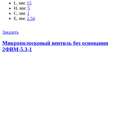
L, мм
:
15
H, мм
:
5
C, мм
:
1
E, мм
:
2.54
Заказать
Микрополосковый вентиль без основания
2ФВМ-5.3-1