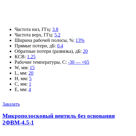
Частота низ, ГГц
:
3.8
Частота верх, ГГц
:
5.2
Ширина рабочей полосы, %
:
13%
Прямые потери, дБ
:
0.4
Обратные потери (развязка), дБ
:
20
КСВ
:
1.25
Рабочие температуры, С
:
-30 — +65
W, мм
:
15
L, мм
:
20
H, мм
:
5
C, мм
:
1
E, мм
:
4
Заказать
Микрополосковый вентиль без основания
2ФВМ-4.5-1