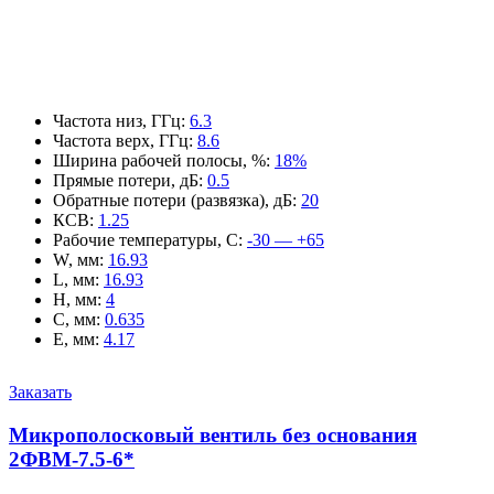
Частота низ, ГГц
:
6.3
Частота верх, ГГц
:
8.6
Ширина рабочей полосы, %
:
18%
Прямые потери, дБ
:
0.5
Обратные потери (развязка), дБ
:
20
КСВ
:
1.25
Рабочие температуры, С
:
-30 — +65
W, мм
:
16.93
L, мм
:
16.93
H, мм
:
4
C, мм
:
0.635
E, мм
:
4.17
Заказать
Микрополосковый вентиль без основания
2ФВМ-7.5-6*