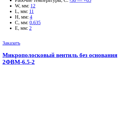
Рабочие температуры, С
:
-30 — +65
W, мм
:
12
L, мм
:
11
H, мм
:
4
C, мм
:
0.635
E, мм
:
2
Заказать
Микрополосковый вентиль без основания
2ФВМ-6.5-2