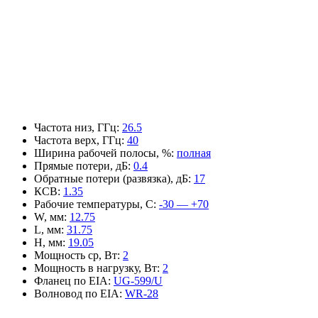
Частота низ, ГГц
:
26.5
Частота верх, ГГц
:
40
Ширина рабочей полосы, %
:
полная
Прямые потери, дБ
:
0.4
Обратные потери (развязка), дБ
:
17
КСВ
:
1.35
Рабочие температуры, С
:
-30 — +70
W, мм
:
12.75
L, мм
:
31.75
H, мм
:
19.05
Мощность ср, Вт
:
2
Мощность в нагрузку, Вт
:
2
Фланец по EIA
:
UG-599/U
Волновод по EIA
:
WR-28