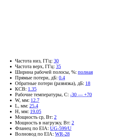
Частота низ, ГГц
:
30
Частота верх, ГГц
:
35
Ширина рабочей полосы, %
:
полная
Прямые потери, дБ
:
0.4
Обратные потери (развязка), дБ
:
18
КСВ
:
1.35
Рабочие температуры, С
:
-30 — +70
W, мм
:
12.7
L, мм
:
25.4
H, мм
:
19.05
Мощность ср, Вт
:
2
Мощность в нагрузку, Вт
:
2
Фланец по EIA
:
UG-599/U
Волновод по EIA
:
WR-28