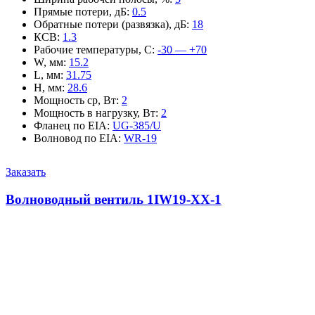
Прямые потери, дБ
:
0.5
Обратные потери (развязка), дБ
:
18
КСВ
:
1.3
Рабочие температуры, С
:
-30 — +70
W, мм
:
15.2
L, мм
:
31.75
H, мм
:
28.6
Мощность ср, Вт
:
2
Мощность в нагрузку, Вт
:
2
Фланец по EIA
:
UG-385/U
Волновод по EIA
:
WR-19
Заказать
Волноводный вентиль 1IW19-XX-1