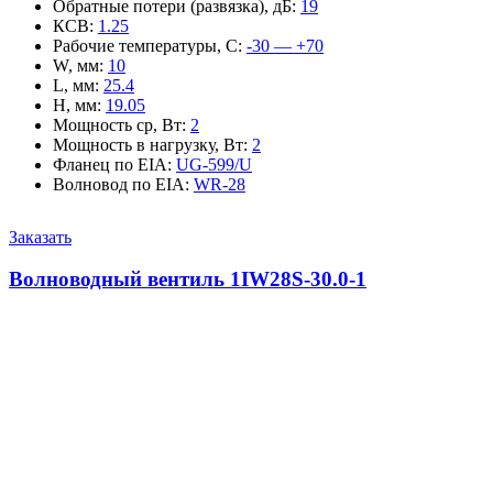
Обратные потери (развязка), дБ
:
19
КСВ
:
1.25
Рабочие температуры, С
:
-30 — +70
W, мм
:
10
L, мм
:
25.4
H, мм
:
19.05
Мощность ср, Вт
:
2
Мощность в нагрузку, Вт
:
2
Фланец по EIA
:
UG-599/U
Волновод по EIA
:
WR-28
Заказать
Волноводный вентиль 1IW28S-30.0-1