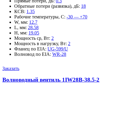
Прямые потери, дБ
:
0.3
Обратные потери (развязка), дБ
:
18
КСВ
:
1.35
Рабочие температуры, С
:
-30 — +70
W, мм
:
12.7
L, мм
:
28.58
H, мм
:
19.05
Мощность ср, Вт
:
2
Мощность в нагрузку, Вт
:
2
Фланец по EIA
:
UG-599/U
Волновод по EIA
:
WR-28
Заказать
Волноводный вентиль 1IW28B-38.5-2