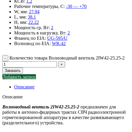
КСВ
:
1.2
Рабочие температуры, С
:
-30 — +70
W, мм
:
27.94
L, мм
:
38.1
H, мм
:
22.22
Мощность ср, Вт
:
2
Мощность в нагрузку, Вт
:
2
Фланец по EIA
:
UG-595/U
Волновод по EIA
:
WR-42
Количество товара Волноводный вентиль 2IW42-25.25-2
Заказать
Добавить запрос
Описание
Описание
Волноводный вентиль 2IW42-25.25-2
предназначен для
работы в антенно-фидерных трактах СВЧ радиоэлектронной
герметизированной аппаратуры в качестве развязывающего
(разделительного) устройства.