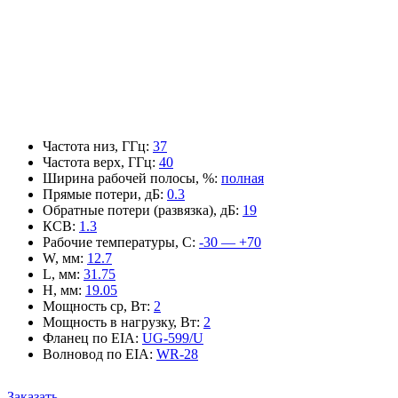
Частота низ, ГГц
:
37
Частота верх, ГГц
:
40
Ширина рабочей полосы, %
:
полная
Прямые потери, дБ
:
0.3
Обратные потери (развязка), дБ
:
19
КСВ
:
1.3
Рабочие температуры, С
:
-30 — +70
W, мм
:
12.7
L, мм
:
31.75
H, мм
:
19.05
Мощность ср, Вт
:
2
Мощность в нагрузку, Вт
:
2
Фланец по EIA
:
UG-599/U
Волновод по EIA
:
WR-28
Заказать