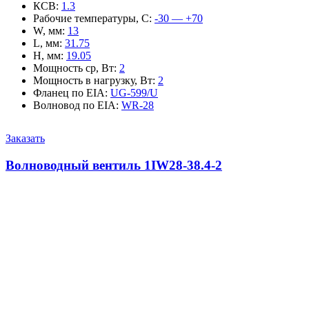
КСВ
:
1.3
Рабочие температуры, С
:
-30 — +70
W, мм
:
13
L, мм
:
31.75
H, мм
:
19.05
Мощность ср, Вт
:
2
Мощность в нагрузку, Вт
:
2
Фланец по EIA
:
UG-599/U
Волновод по EIA
:
WR-28
Заказать
Волноводный вентиль 1IW28-38.4-2