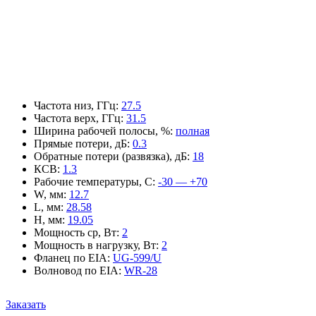
Частота низ, ГГц
:
27.5
Частота верх, ГГц
:
31.5
Ширина рабочей полосы, %
:
полная
Прямые потери, дБ
:
0.3
Обратные потери (развязка), дБ
:
18
КСВ
:
1.3
Рабочие температуры, С
:
-30 — +70
W, мм
:
12.7
L, мм
:
28.58
H, мм
:
19.05
Мощность ср, Вт
:
2
Мощность в нагрузку, Вт
:
2
Фланец по EIA
:
UG-599/U
Волновод по EIA
:
WR-28
Заказать