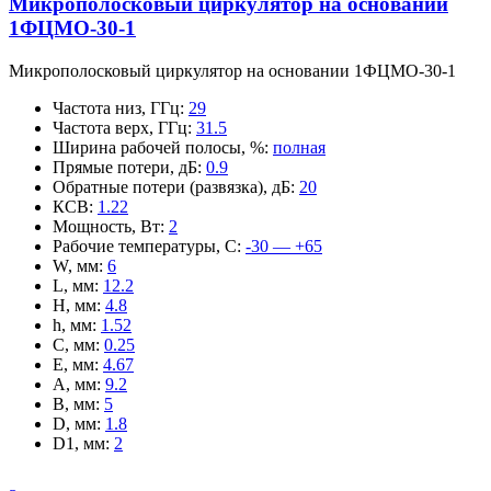
Микрополосковый циркулятор на основании
1ФЦМО-30-1
Микрополосковый циркулятор на основании 1ФЦМО-30-1
Частота низ, ГГц
:
29
Частота верх, ГГц
:
31.5
Ширина рабочей полосы, %
:
полная
Прямые потери, дБ
:
0.9
Обратные потери (развязка), дБ
:
20
КСВ
:
1.22
Мощность, Вт
:
2
Рабочие температуры, С
:
-30 — +65
W, мм
:
6
L, мм
:
12.2
H, мм
:
4.8
h, мм
:
1.52
C, мм
:
0.25
E, мм
:
4.67
A, мм
:
9.2
B, мм
:
5
D, мм
:
1.8
D1, мм
:
2