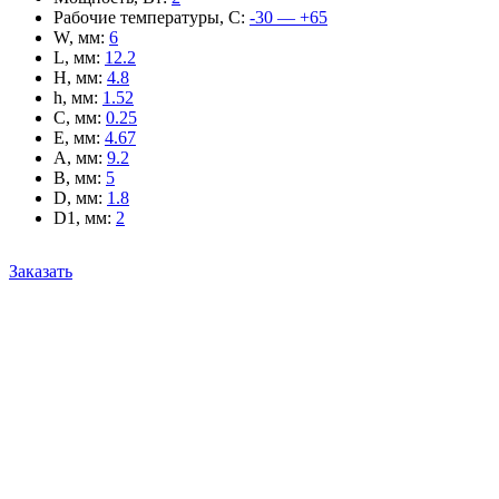
Рабочие температуры, С
:
-30 — +65
W, мм
:
6
L, мм
:
12.2
H, мм
:
4.8
h, мм
:
1.52
C, мм
:
0.25
E, мм
:
4.67
A, мм
:
9.2
B, мм
:
5
D, мм
:
1.8
D1, мм
:
2
Заказать