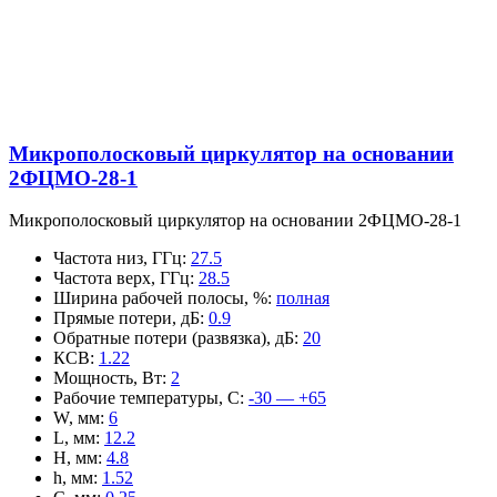
Микрополосковый циркулятор на основании
2ФЦМО-28-1
Микрополосковый циркулятор на основании 2ФЦМО-28-1
Частота низ, ГГц
:
27.5
Частота верх, ГГц
:
28.5
Ширина рабочей полосы, %
:
полная
Прямые потери, дБ
:
0.9
Обратные потери (развязка), дБ
:
20
КСВ
:
1.22
Мощность, Вт
:
2
Рабочие температуры, С
:
-30 — +65
W, мм
:
6
L, мм
:
12.2
H, мм
:
4.8
h, мм
:
1.52