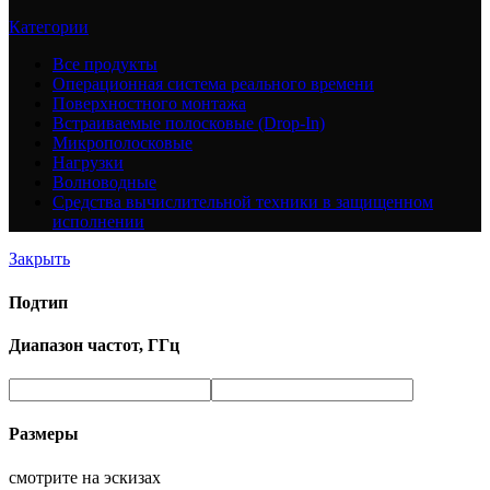
Категории
Все
продукты
Операционная система реального времени
Поверхностного монтажа
Встраиваемые полосковые (Drop-In)
Микрополосковые
Нагрузки
Волноводные
Средства вычислительной техники в защищенном
исполнении
Закрыть
Подтип
Диапазон частот, ГГц
Размеры
смотрите на эскизах