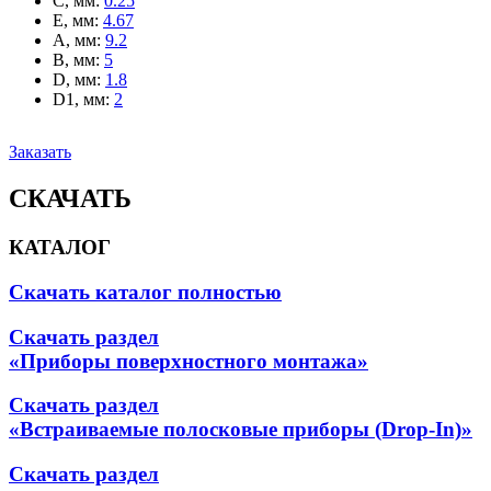
C, мм
:
0.25
E, мм
:
4.67
A, мм
:
9.2
B, мм
:
5
D, мм
:
1.8
D1, мм
:
2
Заказать
СКАЧАТЬ
КАТАЛОГ
Скачать каталог полностью
Скачать раздел
«Приборы поверхностного монтажа»
Скачать раздел
«Встраиваемые полосковые приборы (Drop-In)»
Скачать раздел