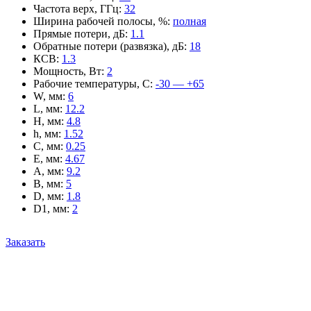
Частота верх, ГГц
:
32
Ширина рабочей полосы, %
:
полная
Прямые потери, дБ
:
1.1
Обратные потери (развязка), дБ
:
18
КСВ
:
1.3
Мощность, Вт
:
2
Рабочие температуры, С
:
-30 — +65
W, мм
:
6
L, мм
:
12.2
H, мм
:
4.8
h, мм
:
1.52
C, мм
:
0.25
E, мм
:
4.67
A, мм
:
9.2
B, мм
:
5
D, мм
:
1.8
D1, мм
:
2
Заказать