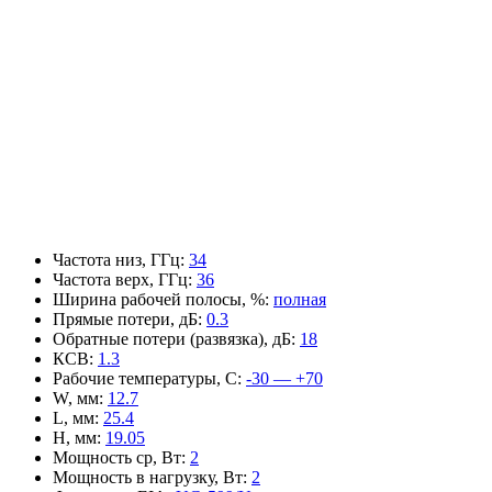
Частота низ, ГГц
:
34
Частота верх, ГГц
:
36
Ширина рабочей полосы, %
:
полная
Прямые потери, дБ
:
0.3
Обратные потери (развязка), дБ
:
18
КСВ
:
1.3
Рабочие температуры, С
:
-30 — +70
W, мм
:
12.7
L, мм
:
25.4
H, мм
:
19.05
Мощность ср, Вт
:
2
Мощность в нагрузку, Вт
:
2