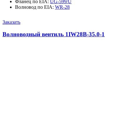
Фланец по EIA
:
UG-599/U
Волновод по EIA
:
WR-28
Заказать
Волноводный вентиль 1IW28B-35.0-1