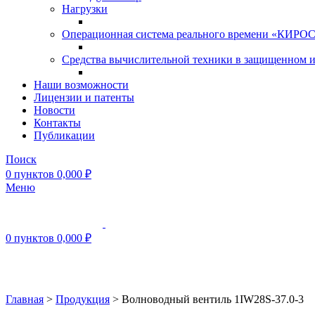
Нагрузки
Операционная система реального времени «КИРОС»
Средства вычислительной техники в защищенном 
Наши возможности
Лицензии и патенты
Новости
Контакты
Публикации
Поиск
0
пунктов
0,000
₽
Меню
0
пунктов
0,000
₽
Нажмите, чтобы увеличить
Главная
>
Продукция
>
Волноводный вентиль 1IW28S-37.0-3