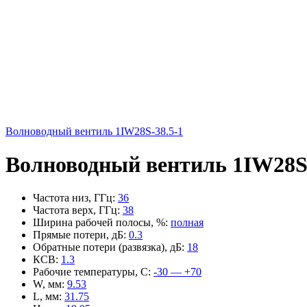
Волноводный вентиль 1IW28S-38.5-1
Волноводный вентиль 1IW28S-
Частота низ, ГГц
:
36
Частота верх, ГГц
:
38
Ширина рабочей полосы, %
:
полная
Прямые потери, дБ
:
0.3
Обратные потери (развязка), дБ
:
18
КСВ
:
1.3
Рабочие температуры, С
:
-30 — +70
W, мм
:
9.53
L, мм
:
31.75