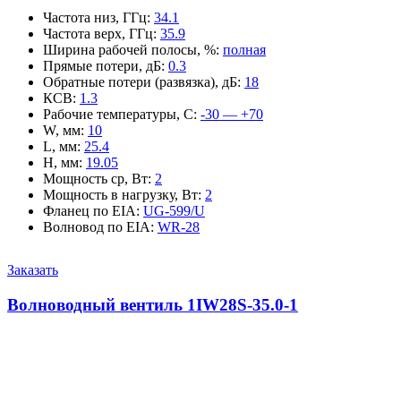
Частота низ, ГГц
:
34.1
Частота верх, ГГц
:
35.9
Ширина рабочей полосы, %
:
полная
Прямые потери, дБ
:
0.3
Обратные потери (развязка), дБ
:
18
КСВ
:
1.3
Рабочие температуры, С
:
-30 — +70
W, мм
:
10
L, мм
:
25.4
H, мм
:
19.05
Мощность ср, Вт
:
2
Мощность в нагрузку, Вт
:
2
Фланец по EIA
:
UG-599/U
Волновод по EIA
:
WR-28
Заказать
Волноводный вентиль 1IW28S-35.0-1