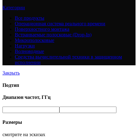
Категории
Все
продукты
Операционная система реального времени
Поверхностного монтажа
Встраиваемые полосковые (Drop-In)
Микрополосковые
Нагрузки
Волноводные
Средства вычислительной техники в защищенном
исполнении
Закрыть
Подтип
Диапазон частот, ГГц
Размеры
смотрите на эскизах