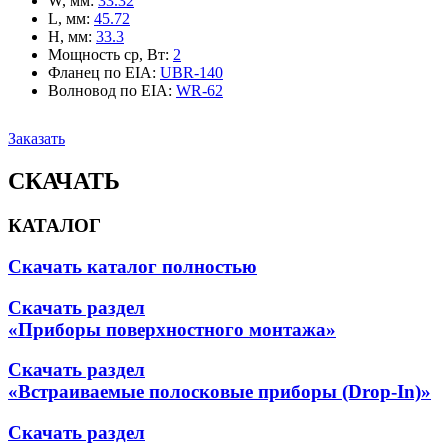
W, мм
:
33.32
L, мм
:
45.72
H, мм
:
33.3
Мощность ср, Вт
:
2
Фланец по EIA
:
UBR-140
Волновод по EIA
:
WR-62
Заказать
СКАЧАТЬ
КАТАЛОГ
Скачать каталог полностью
Скачать раздел
«Приборы поверхностного монтажа»
Скачать раздел
«Встраиваемые полосковые приборы (Drop-In)»
Скачать раздел