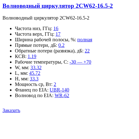
Волноводный циркулятор 2CW62-16.5-2
Волноводный циркулятор 2CW62-16.5-2
Частота низ, ГГц
:
16
Частота верх, ГГц
:
17
Ширина рабочей полосы, %
:
полная
Прямые потери, дБ
:
0.2
Обратные потери (развязка), дБ
:
22
КСВ
:
1.19
Рабочие температуры, С
:
-30 — +70
W, мм
:
33.32
L, мм
:
45.72
H, мм
:
33.3
Мощность ср, Вт
:
2
Фланец по EIA
:
UBR-140
Волновод по EIA
:
WR-62
Заказать