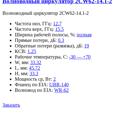
Волноводный циркулятор 2CW62-14.1-2
Волноводный циркулятор 2CW62-14.1-2
Частота низ, ГГц
:
12.7
Частота верх, ГГц
:
15.5
Ширина рабочей полосы, %
:
полная
Прямые потери, дБ
:
0.3
Обратные потери (развязка), дБ
:
19
КСВ
:
1.25
Рабочие температуры, С
:
-30 — +70
W, мм
:
33.32
L, мм
:
45.72
H, мм
:
33.3
Мощность ср, Вт
:
2
Фланец по EIA
:
UBR-140
Волновод по EIA
:
WR-62
Заказать