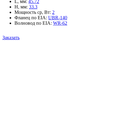
L, мм
:
45.72
H, мм
:
33.3
Мощность ср, Вт
:
2
Фланец по EIA
:
UBR-140
Волновод по EIA
:
WR-62
Заказать