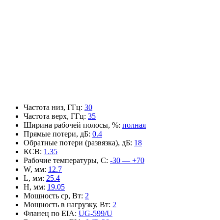
Частота низ, ГГц
:
30
Частота верх, ГГц
:
35
Ширина рабочей полосы, %
:
полная
Прямые потери, дБ
:
0.4
Обратные потери (развязка), дБ
:
18
КСВ
:
1.35
Рабочие температуры, С
:
-30 — +70
W, мм
:
12.7
L, мм
:
25.4
H, мм
:
19.05
Мощность ср, Вт
:
2
Мощность в нагрузку, Вт
:
2
Фланец по EIA
:
UG-599/U