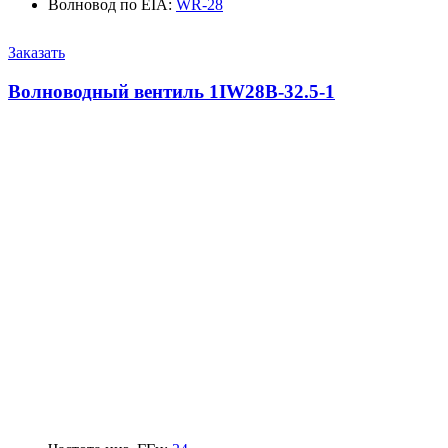
Волновод по EIA
:
WR-28
Заказать
Волноводный вентиль 1IW28B-32.5-1