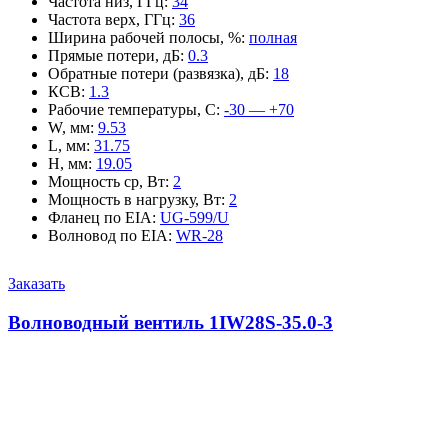
Частота низ, ГГц
:
34
Частота верх, ГГц
:
36
Ширина рабочей полосы, %
:
полная
Прямые потери, дБ
:
0.3
Обратные потери (развязка), дБ
:
18
КСВ
:
1.3
Рабочие температуры, С
:
-30 — +70
W, мм
:
9.53
L, мм
:
31.75
H, мм
:
19.05
Мощность ср, Вт
:
2
Мощность в нагрузку, Вт
:
2
Фланец по EIA
:
UG-599/U
Волновод по EIA
:
WR-28
Заказать
Волноводный вентиль 1IW28S-35.0-3