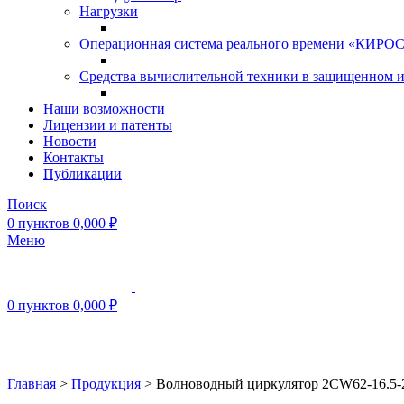
Нагрузки
Операционная система реального времени «КИРОС»
Средства вычислительной техники в защищенном 
Наши возможности
Лицензии и патенты
Новости
Контакты
Публикации
Поиск
0
пунктов
0,000
₽
Меню
0
пунктов
0,000
₽
Нажмите, чтобы увеличить
Главная
>
Продукция
>
Волноводный циркулятор 2CW62-16.5-