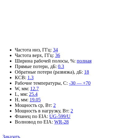
Частота низ, ГГц
:
34
Частота верх, ГГц
:
36
Ширина рабочей полосы, %
:
полная
Прямые потери, дБ
:
0.3
Обратные потери (развязка), дБ
:
18
КСВ
:
1.3
Рабочие температуры, С
:
-30 — +70
W, мм
:
12.7
L, мм
:
25.4
H, мм
:
19.05
Мощность ср, Вт
:
2
Мощность в нагрузку, Вт
:
2
Фланец по EIA
:
UG-599/U
Волновод по EIA
:
WR-28
Заказать