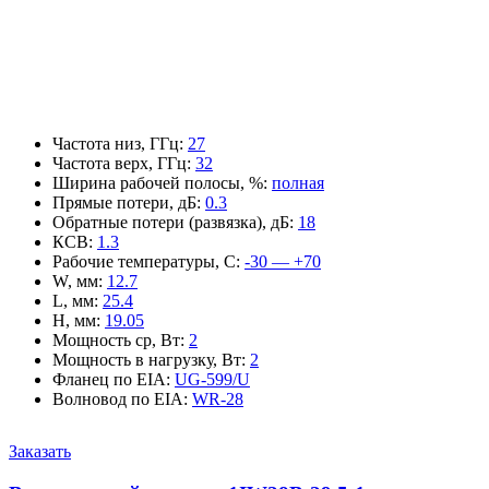
Частота низ, ГГц
:
27
Частота верх, ГГц
:
32
Ширина рабочей полосы, %
:
полная
Прямые потери, дБ
:
0.3
Обратные потери (развязка), дБ
:
18
КСВ
:
1.3
Рабочие температуры, С
:
-30 — +70
W, мм
:
12.7
L, мм
:
25.4
H, мм
:
19.05
Мощность ср, Вт
:
2
Мощность в нагрузку, Вт
:
2
Фланец по EIA
:
UG-599/U
Волновод по EIA
:
WR-28
Заказать