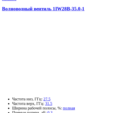
Волноводный вентиль 1IW28B-35.0-1
Частота низ, ГГц
:
27.5
Частота верх, ГГц
:
31.5
Ширина рабочей полосы, %
:
полная
Прямые потери, дБ
:
0.3