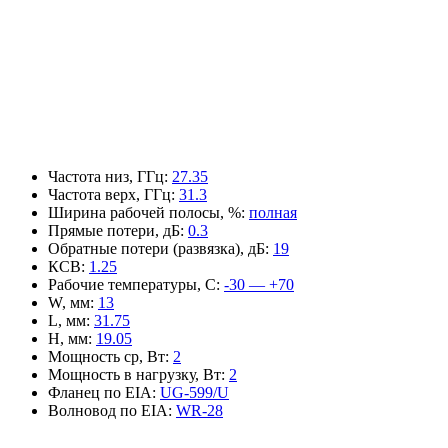
Частота низ, ГГц
:
27.35
Частота верх, ГГц
:
31.3
Ширина рабочей полосы, %
:
полная
Прямые потери, дБ
:
0.3
Обратные потери (развязка), дБ
:
19
КСВ
:
1.25
Рабочие температуры, С
:
-30 — +70
W, мм
:
13
L, мм
:
31.75
H, мм
:
19.05
Мощность ср, Вт
:
2
Мощность в нагрузку, Вт
:
2
Фланец по EIA
:
UG-599/U
Волновод по EIA
:
WR-28