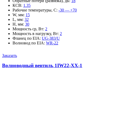
Обратные потери (развязка), дБ
:
18
КСВ
:
1.35
Рабочие температуры, С
:
-30 — +70
W, мм
:
15
L, мм
:
32
H, мм
:
30
Мощность ср, Вт
:
2
Мощность в нагрузку, Вт
:
2
Фланец по EIA
:
UG-383/U
Волновод по EIA
:
WR-22
Заказать
Волноводный вентиль 1IW22-XX-1