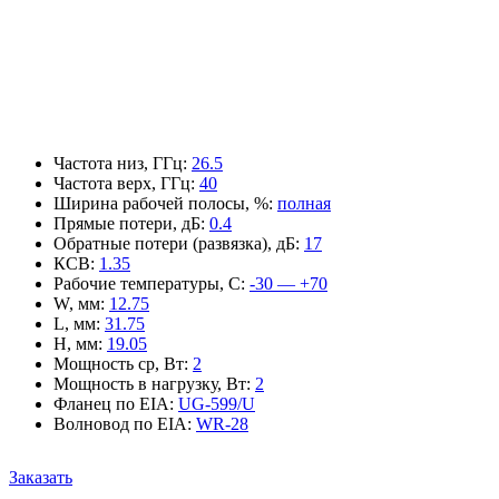
Частота низ, ГГц
:
26.5
Частота верх, ГГц
:
40
Ширина рабочей полосы, %
:
полная
Прямые потери, дБ
:
0.4
Обратные потери (развязка), дБ
:
17
КСВ
:
1.35
Рабочие температуры, С
:
-30 — +70
W, мм
:
12.75
L, мм
:
31.75
H, мм
:
19.05
Мощность ср, Вт
:
2
Мощность в нагрузку, Вт
:
2
Фланец по EIA
:
UG-599/U
Волновод по EIA
:
WR-28
Заказать