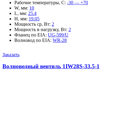
Рабочие температуры, С
:
-30 — +70
W, мм
:
10
L, мм
:
25.4
H, мм
:
19.05
Мощность ср, Вт
:
2
Мощность в нагрузку, Вт
:
2
Фланец по EIA
:
UG-599/U
Волновод по EIA
:
WR-28
Заказать
Волноводный вентиль 1IW28S-33.5-1