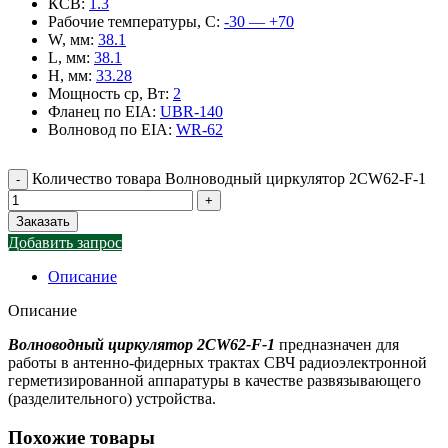
КСВ
:
1.3
Рабочие температуры, С
:
-30 — +70
W, мм
:
38.1
L, мм
:
38.1
H, мм
:
33.28
Мощность ср, Вт
:
2
Фланец по EIA
:
UBR-140
Волновод по EIA
:
WR-62
Количество товара Волноводный циркулятор 2CW62-F-1
Заказать
Добавить запрос
Описание
Описание
Волноводный циркулятор 2CW62-F-1
предназначен для
работы в антенно-фидерных трактах СВЧ радиоэлектронной
герметизированной аппаратуры в качестве развязывающего
(разделительного) устройства.
Похожие товары