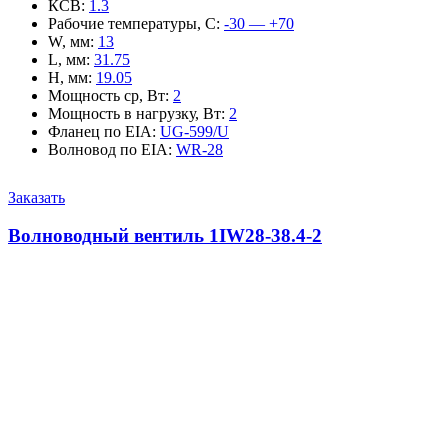
КСВ
:
1.3
Рабочие температуры, С
:
-30 — +70
W, мм
:
13
L, мм
:
31.75
H, мм
:
19.05
Мощность ср, Вт
:
2
Мощность в нагрузку, Вт
:
2
Фланец по EIA
:
UG-599/U
Волновод по EIA
:
WR-28
Заказать
Волноводный вентиль 1IW28-38.4-2