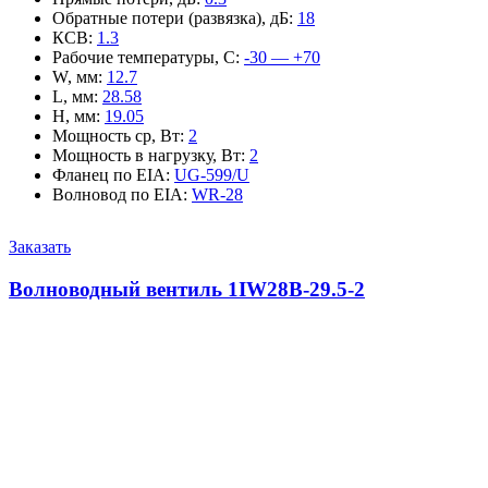
Обратные потери (развязка), дБ
:
18
КСВ
:
1.3
Рабочие температуры, С
:
-30 — +70
W, мм
:
12.7
L, мм
:
28.58
H, мм
:
19.05
Мощность ср, Вт
:
2
Мощность в нагрузку, Вт
:
2
Фланец по EIA
:
UG-599/U
Волновод по EIA
:
WR-28
Заказать
Волноводный вентиль 1IW28B-29.5-2