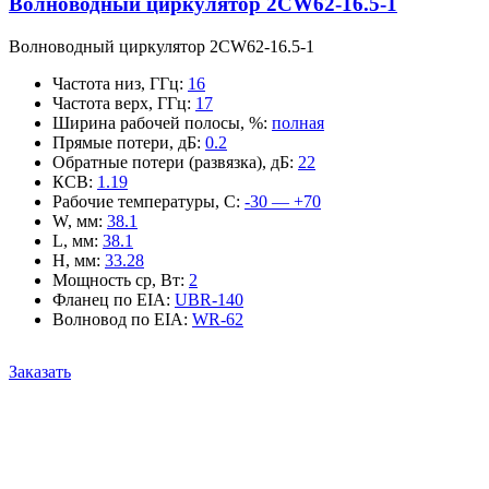
Волноводный циркулятор 2CW62-16.5-1
Волноводный циркулятор 2CW62-16.5-1
Частота низ, ГГц
:
16
Частота верх, ГГц
:
17
Ширина рабочей полосы, %
:
полная
Прямые потери, дБ
:
0.2
Обратные потери (развязка), дБ
:
22
КСВ
:
1.19
Рабочие температуры, С
:
-30 — +70
W, мм
:
38.1
L, мм
:
38.1
H, мм
:
33.28
Мощность ср, Вт
:
2
Фланец по EIA
:
UBR-140
Волновод по EIA
:
WR-62
Заказать