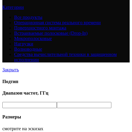
Категории
Все
продукты
Операционная система реального времени
Поверхностного монтажа
Встраиваемые полосковые (Drop-In)
Микрополосковые
Нагрузки
Волноводные
Средства вычислительной техники в защищенном
исполнении
Закрыть
Подтип
Диапазон частот, ГГц
Размеры
смотрите на эскизах