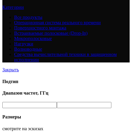
Категории
Все
продукты
Операционная система реального времени
Поверхностного монтажа
Встраиваемые полосковые (Drop-In)
Микрополосковые
Нагрузки
Волноводные
Средства вычислительной техники в защищенном
исполнении
Закрыть
Подтип
Диапазон частот, ГГц
Размеры
смотрите на эскизах