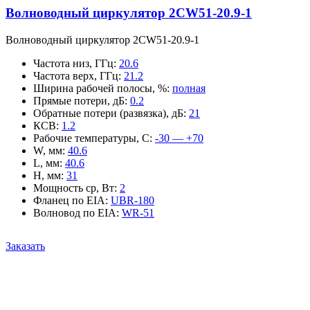
Волноводный циркулятор 2CW51-20.9-1
Волноводный циркулятор 2CW51-20.9-1
Частота низ, ГГц
:
20.6
Частота верх, ГГц
:
21.2
Ширина рабочей полосы, %
:
полная
Прямые потери, дБ
:
0.2
Обратные потери (развязка), дБ
:
21
КСВ
:
1.2
Рабочие температуры, С
:
-30 — +70
W, мм
:
40.6
L, мм
:
40.6
H, мм
:
31
Мощность ср, Вт
:
2
Фланец по EIA
:
UBR-180
Волновод по EIA
:
WR-51
Заказать