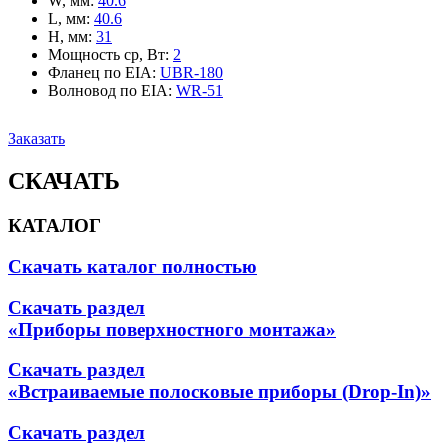
W, мм
:
40.6
L, мм
:
40.6
H, мм
:
31
Мощность ср, Вт
:
2
Фланец по EIA
:
UBR-180
Волновод по EIA
:
WR-51
Заказать
СКАЧАТЬ
КАТАЛОГ
Скачать каталог полностью
Скачать раздел
«Приборы поверхностного монтажа»
Скачать раздел
«Встраиваемые полосковые приборы (Drop-In)»
Скачать раздел