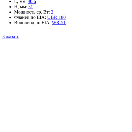
L, мм
:
40.6
H, мм
:
31
Мощность ср, Вт
:
2
Фланец по EIA
:
UBR-180
Волновод по EIA
:
WR-51
Заказать