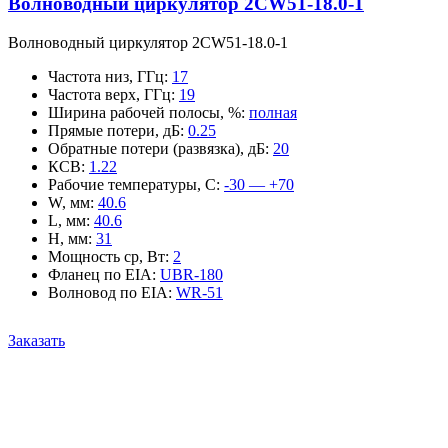
Волноводный циркулятор 2CW51-18.0-1
Волноводный циркулятор 2CW51-18.0-1
Частота низ, ГГц
:
17
Частота верх, ГГц
:
19
Ширина рабочей полосы, %
:
полная
Прямые потери, дБ
:
0.25
Обратные потери (развязка), дБ
:
20
КСВ
:
1.22
Рабочие температуры, С
:
-30 — +70
W, мм
:
40.6
L, мм
:
40.6
H, мм
:
31
Мощность ср, Вт
:
2
Фланец по EIA
:
UBR-180
Волновод по EIA
:
WR-51
Заказать