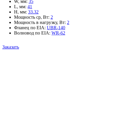
W, мм
:
35
L, мм
:
41
H, мм
:
33.32
Мощность ср, Вт
:
2
Мощность в нагрузку, Вт
:
2
Фланец по EIA
:
UBR-140
Волновод по EIA
:
WR-62
Заказать