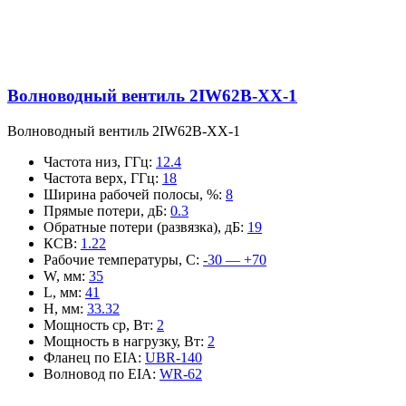
Волноводный вентиль 2IW62B-XX-1
Волноводный вентиль 2IW62B-XX-1
Частота низ, ГГц
:
12.4
Частота верх, ГГц
:
18
Ширина рабочей полосы, %
:
8
Прямые потери, дБ
:
0.3
Обратные потери (развязка), дБ
:
19
КСВ
:
1.22
Рабочие температуры, С
:
-30 — +70
W, мм
:
35
L, мм
:
41
H, мм
:
33.32
Мощность ср, Вт
:
2
Мощность в нагрузку, Вт
:
2
Фланец по EIA
:
UBR-140
Волновод по EIA
:
WR-62