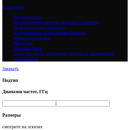
Категории
Все
продукты
Операционная система реального времени
Поверхностного монтажа
Встраиваемые полосковые (Drop-In)
Микрополосковые
Нагрузки
Волноводные
Средства вычислительной техники в защищенном
исполнении
Закрыть
Подтип
Диапазон частот, ГГц
Размеры
смотрите на эскизах