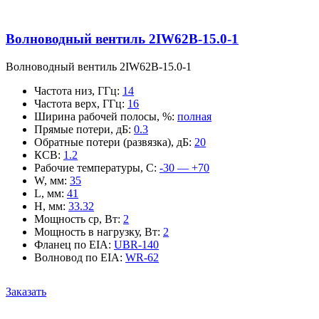
Волноводный вентиль 2IW62B-15.0-1
Волноводный вентиль 2IW62B-15.0-1
Частота низ, ГГц
:
14
Частота верх, ГГц
:
16
Ширина рабочей полосы, %
:
полная
Прямые потери, дБ
:
0.3
Обратные потери (развязка), дБ
:
20
КСВ
:
1.2
Рабочие температуры, С
:
-30 — +70
W, мм
:
35
L, мм
:
41
H, мм
:
33.32
Мощность ср, Вт
:
2
Мощность в нагрузку, Вт
:
2
Фланец по EIA
:
UBR-140
Волновод по EIA
:
WR-62
Заказать