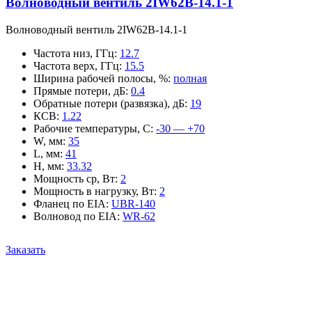
Волноводный вентиль 2IW62B-14.1-1
Волноводный вентиль 2IW62B-14.1-1
Частота низ, ГГц
:
12.7
Частота верх, ГГц
:
15.5
Ширина рабочей полосы, %
:
полная
Прямые потери, дБ
:
0.4
Обратные потери (развязка), дБ
:
19
КСВ
:
1.22
Рабочие температуры, С
:
-30 — +70
W, мм
:
35
L, мм
:
41
H, мм
:
33.32
Мощность ср, Вт
:
2
Мощность в нагрузку, Вт
:
2
Фланец по EIA
:
UBR-140
Волновод по EIA
:
WR-62
Заказать