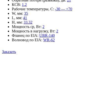
Обратные потери (развязка), дБ
:
21
КСВ
:
1.2
Рабочие температуры, С
:
-30 — +70
W, мм
:
35
L, мм
:
41
H, мм
:
33.32
Мощность ср, Вт
:
2
Мощность в нагрузку, Вт
:
2
Фланец по EIA
:
UBR-140
Волновод по EIA
:
WR-62
Заказать