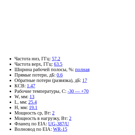
Частота низ, ГГц
:
57.2
Частота верх, ГГц
:
63.5
Ширина рабочей полосы, %
:
полная
Прямые потери, дБ
:
0.6
Обратные потери (развязка), дБ
:
17
КСВ
:
1.47
Рабочие температуры, С
:
-30 — +70
W, мм
:
13
L, мм
:
25.4
H, мм
:
19.1
Мощность ср, Вт
:
2
Мощность в нагрузку, Вт
:
2
Фланец по EIA
:
UG-387/U
Волновод по EIA
:
WR-15