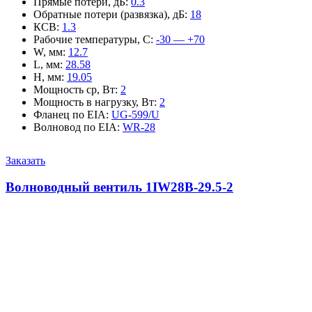
Прямые потери, дБ
:
0.3
Обратные потери (развязка), дБ
:
18
КСВ
:
1.3
Рабочие температуры, С
:
-30 — +70
W, мм
:
12.7
L, мм
:
28.58
H, мм
:
19.05
Мощность ср, Вт
:
2
Мощность в нагрузку, Вт
:
2
Фланец по EIA
:
UG-599/U
Волновод по EIA
:
WR-28
Заказать
Волноводный вентиль 1IW28B-29.5-2