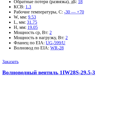
Обратные потери (развязка), дБ
:
18
КСВ
:
1.3
Рабочие температуры, С
:
-30 — +70
W, мм
:
9.53
L, мм
:
31.75
H, мм
:
19.05
Мощность ср, Вт
:
2
Мощность в нагрузку, Вт
:
2
Фланец по EIA
:
UG-599/U
Волновод по EIA
:
WR-28
Заказать
Волноводный вентиль 1IW28S-29.5-3