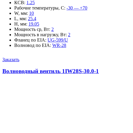
КСВ
:
1.25
Рабочие температуры, С
:
-30 — +70
W, мм
:
10
L, мм
:
25.4
H, мм
:
19.05
Мощность ср, Вт
:
2
Мощность в нагрузку, Вт
:
2
Фланец по EIA
:
UG-599/U
Волновод по EIA
:
WR-28
Заказать
Волноводный вентиль 1IW28S-30.0-1