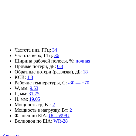
Частота низ, ГГц
:
34
Частота верх, ГГц
:
36
Ширина рабочей полосы, %
:
полная
Прямые потери, дБ
:
0.3
Обратные потери (развязка), дБ
:
18
КСВ
:
1.3
Рабочие температуры, С
:
-30 — +70
W, мм
:
9.53
L, мм
:
31.75
H, мм
:
19.05
Мощность ср, Вт
:
2
Мощность в нагрузку, Вт
:
2
Фланец по EIA
:
UG-599/U
Волновод по EIA
:
WR-28
Заказать