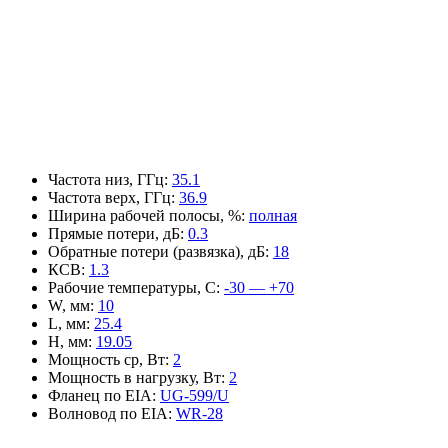
Частота низ, ГГц
:
35.1
Частота верх, ГГц
:
36.9
Ширина рабочей полосы, %
:
полная
Прямые потери, дБ
:
0.3
Обратные потери (развязка), дБ
:
18
КСВ
:
1.3
Рабочие температуры, С
:
-30 — +70
W, мм
:
10
L, мм
:
25.4
H, мм
:
19.05
Мощность ср, Вт
:
2
Мощность в нагрузку, Вт
:
2
Фланец по EIA
:
UG-599/U
Волновод по EIA
:
WR-28