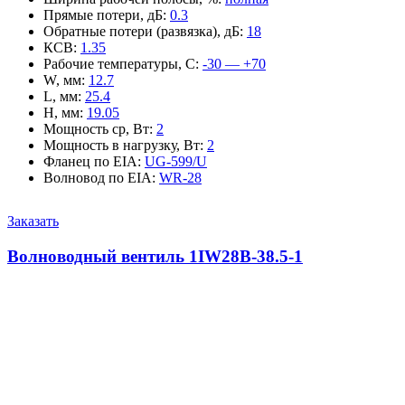
Прямые потери, дБ
:
0.3
Обратные потери (развязка), дБ
:
18
КСВ
:
1.35
Рабочие температуры, С
:
-30 — +70
W, мм
:
12.7
L, мм
:
25.4
H, мм
:
19.05
Мощность ср, Вт
:
2
Мощность в нагрузку, Вт
:
2
Фланец по EIA
:
UG-599/U
Волновод по EIA
:
WR-28
Заказать
Волноводный вентиль 1IW28B-38.5-1