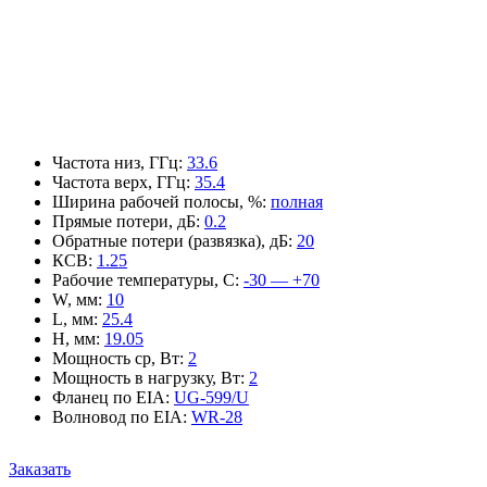
Частота низ, ГГц
:
33.6
Частота верх, ГГц
:
35.4
Ширина рабочей полосы, %
:
полная
Прямые потери, дБ
:
0.2
Обратные потери (развязка), дБ
:
20
КСВ
:
1.25
Рабочие температуры, С
:
-30 — +70
W, мм
:
10
L, мм
:
25.4
H, мм
:
19.05
Мощность ср, Вт
:
2
Мощность в нагрузку, Вт
:
2
Фланец по EIA
:
UG-599/U
Волновод по EIA
:
WR-28
Заказать