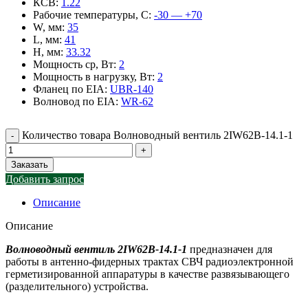
КСВ
:
1.22
Рабочие температуры, С
:
-30 — +70
W, мм
:
35
L, мм
:
41
H, мм
:
33.32
Мощность ср, Вт
:
2
Мощность в нагрузку, Вт
:
2
Фланец по EIA
:
UBR-140
Волновод по EIA
:
WR-62
Количество товара Волноводный вентиль 2IW62B-14.1-1
Заказать
Добавить запрос
Описание
Описание
Волноводный вентиль 2IW62B-14.1-1
предназначен для
работы в антенно-фидерных трактах СВЧ радиоэлектронной
герметизированной аппаратуры в качестве развязывающего
(разделительного) устройства.