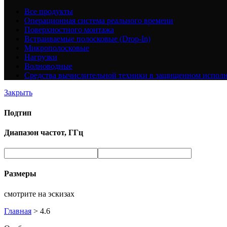
Все
продукты
Операционная система реального времени
Поверхностного монтажа
Встраиваемые полосковые (Drop-In)
Микрополосковые
Нагрузки
Волноводные
Средства вычислительной техники в защищенном испол
Закрыть
Подтип
Диапазон частот, ГГц
Размеры
смотрите на эскизах
Главная
>
4.6