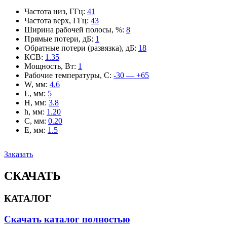
Частота низ, ГГц
:
41
Частота верх, ГГц
:
43
Ширина рабочей полосы, %
:
8
Прямые потери, дБ
:
1
Обратные потери (развязка), дБ
:
18
КСВ
:
1.35
Мощность, Вт
:
1
Рабочие температуры, С
:
-30 — +65
W, мм
:
4.6
L, мм
:
5
H, мм
:
3.8
h, мм
:
1.20
C, мм
:
0.20
E, мм
:
1.5
Заказать
СКАЧАТЬ
КАТАЛОГ
Скачать каталог полностью