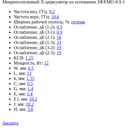
Микрополосковый X-циркулятор на основании 2ФХМО-9.9-1
Частота низ, ГГц
:
9.2
Частота верх, ГГц
:
10.6
Ширина рабочей полосы, %
:
полная
Ослабление, дБ (1-2)
:
0.5
Ослабление, дБ (3-1)
:
0.9
Ослабление, дБ (2-1)
:
16
Ослабление, дБ (1-3)
:
33
Ослабление, дБ (3-2)
:
19
Ослабление, дБ (2-3)
:
19
КСВ
:
1.25
Мощность, Вт
:
12
W, мм
:
6.5
L, мм
:
13
h, мм
:
1.55
C, мм
:
0.5
G, мм
:
1.4
E, мм
:
1.4
E1, мм
:
10.2
J, мм
:
10.2
H, мм
:
3.8
Заказать