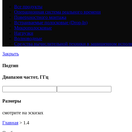
Все
продукты
Операционная система реального времени
Поверхностного монтажа
Встраиваемые полосковые (Drop-In)
Микрополосковые
Нагрузки
Волноводные
Средства вычислительной техники в защищенном испол
Закрыть
Подтип
Диапазон частот, ГГц
Размеры
смотрите на эскизах
Главная
>
1.4