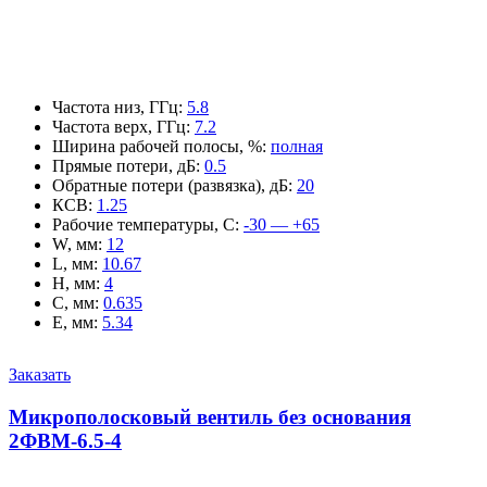
Частота низ, ГГц
:
5.8
Частота верх, ГГц
:
7.2
Ширина рабочей полосы, %
:
полная
Прямые потери, дБ
:
0.5
Обратные потери (развязка), дБ
:
20
КСВ
:
1.25
Рабочие температуры, С
:
-30 — +65
W, мм
:
12
L, мм
:
10.67
H, мм
:
4
C, мм
:
0.635
E, мм
:
5.34
Заказать
Микрополосковый вентиль без основания
2ФВМ-6.5-4