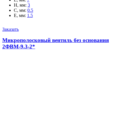
H, мм
:
3
C, мм
:
0.5
E, мм
:
1.5
Заказать
Микрополосковый вентиль без основания
2ФВМ-9.3-2*