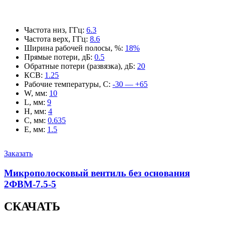
Частота низ, ГГц
:
6.3
Частота верх, ГГц
:
8.6
Ширина рабочей полосы, %
:
18%
Прямые потери, дБ
:
0.5
Обратные потери (развязка), дБ
:
20
КСВ
:
1.25
Рабочие температуры, С
:
-30 — +65
W, мм
:
10
L, мм
:
9
H, мм
:
4
C, мм
:
0.635
E, мм
:
1.5
Заказать
Микрополосковый вентиль без основания
2ФВМ-7.5-5
СКАЧАТЬ