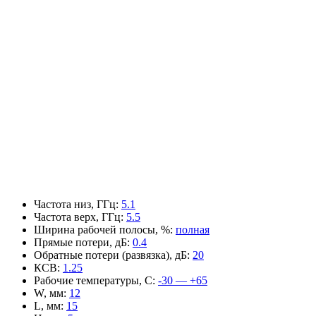
Частота низ, ГГц
:
5.1
Частота верх, ГГц
:
5.5
Ширина рабочей полосы, %
:
полная
Прямые потери, дБ
:
0.4
Обратные потери (развязка), дБ
:
20
КСВ
:
1.25
Рабочие температуры, С
:
-30 — +65
W, мм
:
12
L, мм
:
15