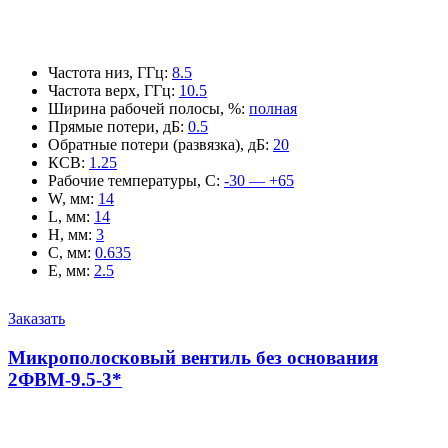
Частота низ, ГГц
:
8.5
Частота верх, ГГц
:
10.5
Ширина рабочей полосы, %
:
полная
Прямые потери, дБ
:
0.5
Обратные потери (развязка), дБ
:
20
КСВ
:
1.25
Рабочие температуры, С
:
-30 — +65
W, мм
:
14
L, мм
:
14
H, мм
:
3
C, мм
:
0.635
E, мм
:
2.5
Заказать
Микрополосковый вентиль без основания
2ФВМ-9.5-3*