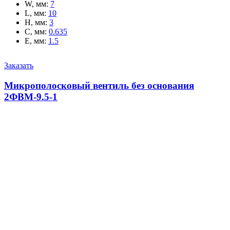
W, мм
:
7
L, мм
:
10
H, мм
:
3
C, мм
:
0.635
E, мм
:
1.5
Заказать
Микрополосковый вентиль без основания
2ФВМ-9.5-1