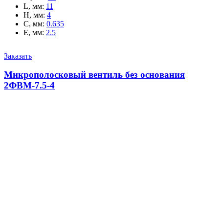
L, мм
:
11
H, мм
:
4
C, мм
:
0.635
E, мм
:
2.5
Заказать
Микрополосковый вентиль без основания
2ФВМ-7.5-4