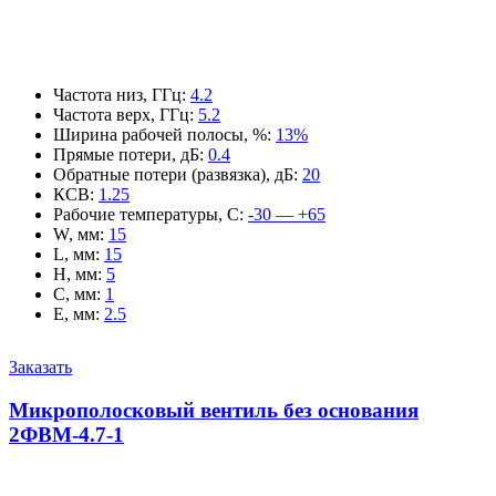
Частота низ, ГГц
:
4.2
Частота верх, ГГц
:
5.2
Ширина рабочей полосы, %
:
13%
Прямые потери, дБ
:
0.4
Обратные потери (развязка), дБ
:
20
КСВ
:
1.25
Рабочие температуры, С
:
-30 — +65
W, мм
:
15
L, мм
:
15
H, мм
:
5
C, мм
:
1
E, мм
:
2.5
Заказать
Микрополосковый вентиль без основания
2ФВМ-4.7-1