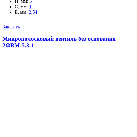
H, мм
:
5
C, мм
:
1
E, мм
:
2.54
Заказать
Микрополосковый вентиль без основания
2ФВМ-5.3-1