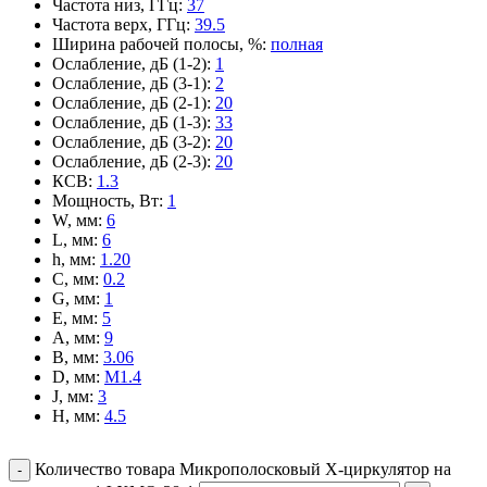
Частота низ, ГГц
:
37
Частота верх, ГГц
:
39.5
Ширина рабочей полосы, %
:
полная
Ослабление, дБ (1-2)
:
1
Ослабление, дБ (3-1)
:
2
Ослабление, дБ (2-1)
:
20
Ослабление, дБ (1-3)
:
33
Ослабление, дБ (3-2)
:
20
Ослабление, дБ (2-3)
:
20
КСВ
:
1.3
Мощность, Вт
:
1
W, мм
:
6
L, мм
:
6
h, мм
:
1.20
C, мм
:
0.2
G, мм
:
1
E, мм
:
5
A, мм
:
9
B, мм
:
3.06
D, мм
:
M1.4
J, мм
:
3
H, мм
:
4.5
Количество товара Микрополосковый X-циркулятор на