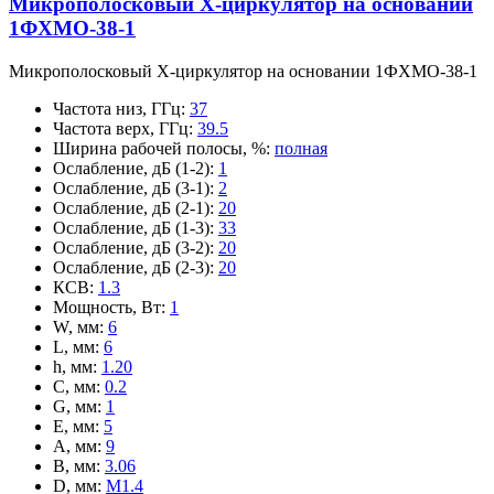
Микрополосковый X-циркулятор на основании
1ФХМО-38-1
Микрополосковый X-циркулятор на основании 1ФХМО-38-1
Частота низ, ГГц
:
37
Частота верх, ГГц
:
39.5
Ширина рабочей полосы, %
:
полная
Ослабление, дБ (1-2)
:
1
Ослабление, дБ (3-1)
:
2
Ослабление, дБ (2-1)
:
20
Ослабление, дБ (1-3)
:
33
Ослабление, дБ (3-2)
:
20
Ослабление, дБ (2-3)
:
20
КСВ
:
1.3
Мощность, Вт
:
1
W, мм
:
6
L, мм
:
6
h, мм
:
1.20
C, мм
:
0.2
G, мм
:
1
E, мм
:
5
A, мм
:
9
B, мм
:
3.06
D, мм
:
M1.4