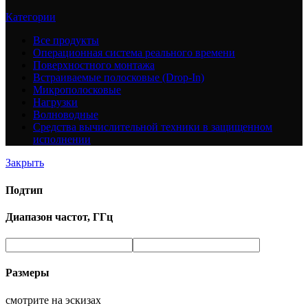
Категории
Все
продукты
Операционная система реального времени
Поверхностного монтажа
Встраиваемые полосковые (Drop-In)
Микрополосковые
Нагрузки
Волноводные
Средства вычислительной техники в защищенном
исполнении
Закрыть
Подтип
Диапазон частот, ГГц
Размеры
смотрите на эскизах