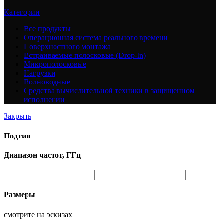
Категории
Все
продукты
Операционная система реального времени
Поверхностного монтажа
Встраиваемые полосковые (Drop-In)
Микрополосковые
Нагрузки
Волноводные
Средства вычислительной техники в защищенном
исполнении
Закрыть
Подтип
Диапазон частот, ГГц
Размеры
смотрите на эскизах