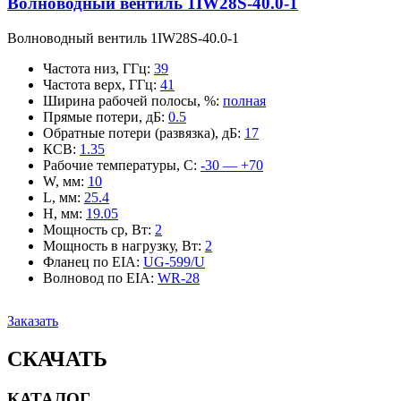
Волноводный вентиль 1IW28S-40.0-1
Волноводный вентиль 1IW28S-40.0-1
Частота низ, ГГц
:
39
Частота верх, ГГц
:
41
Ширина рабочей полосы, %
:
полная
Прямые потери, дБ
:
0.5
Обратные потери (развязка), дБ
:
17
КСВ
:
1.35
Рабочие температуры, С
:
-30 — +70
W, мм
:
10
L, мм
:
25.4
H, мм
:
19.05
Мощность ср, Вт
:
2
Мощность в нагрузку, Вт
:
2
Фланец по EIA
:
UG-599/U
Волновод по EIA
:
WR-28
Заказать
СКАЧАТЬ
КАТАЛОГ